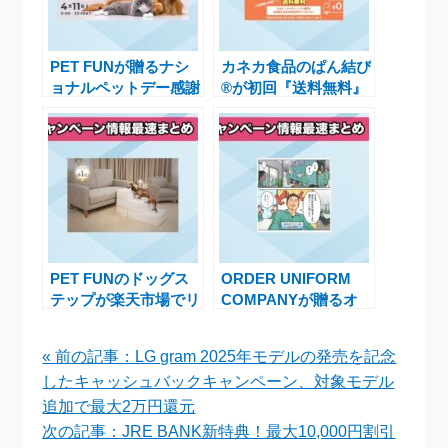
PET FUNが贈るナシ
カネカ食品のぱん結び
ョナルペットデー感謝
®が初回『送料無料』
キャンペーン！楽天市
キャンペーンを実施、
場限定クーポン配布中
500円OFFクーポンも
で最大39％OFF
付いて美味しさ満点の
冷凍パン体験をお届け
PET FUNのドッグス
ORDER UNIFORM
テップが楽天市場でリ
COMPANYが贈るオ
アルタイムランキング
リジナルユニフォーム
1位を獲得！愛犬の負
の魅力を描いた
« 前の記事：LG gram 2025年モデルの発売を記念
担を軽減する必須アイ
「OUCマンガ」登場
したキャッシュバックキャンペーン、対象モデル
テムの魅力とは
追加で最大2万円還元
次の記事：JRE BANK新特典！最大10,000円割引