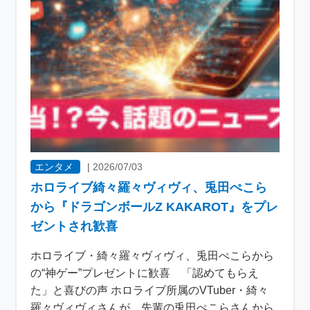
エンタメ
|
2026/07/03
ホロライブ綺々羅々ヴィヴィ、兎田ぺこら
から『ドラゴンボールZ KAKAROT』をプレ
ゼントされ歓喜
ホロライブ・綺々羅々ヴィヴィ、兎田ぺこらから
の“神ゲー”プレゼントに歓喜 「認めてもらえ
た」と喜びの声 ホロライブ所属のVTuber・綺々
羅々ヴィヴィさんが、先輩の兎田ぺこらさんから