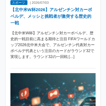
スポーツ
|
2026/07/03
【北中米W杯2026】アルゼンチン対カーボ
ベルデ、メッシと挑戦者が激突する歴史的
一戦
【北中米W杯】アルゼンチン対カーボベルデ、歴
史的一戦目前に高まる期待と注目 FIFAワールドカ
ップ2026北中米大会で、アルゼンチン代表対カー
ボベルデ代表という注目のカードがラウンド32で
実現します。ラウンド32の一回戦 […]