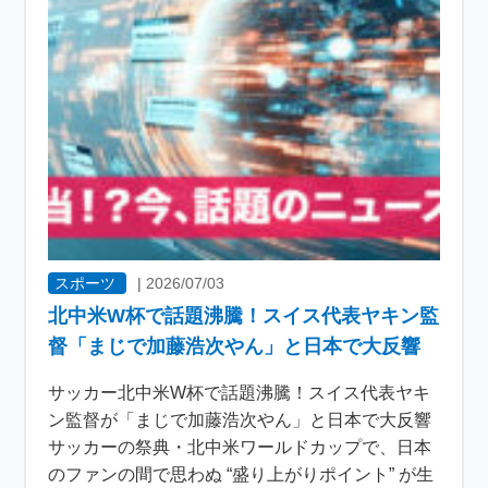
スポーツ
|
2026/07/03
北中米W杯で話題沸騰！スイス代表ヤキン監
督「まじで加藤浩次やん」と日本で大反響
サッカー北中米W杯で話題沸騰！スイス代表ヤキ
ン監督が「まじで加藤浩次やん」と日本で大反響
サッカーの祭典・北中米ワールドカップで、日本
のファンの間で思わぬ “盛り上がりポイント” が生