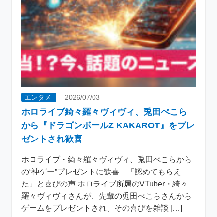
エンタメ
|
2026/07/03
ホロライブ綺々羅々ヴィヴィ、兎田ぺこら
から『ドラゴンボールZ KAKAROT』をプレ
ゼントされ歓喜
ホロライブ・綺々羅々ヴィヴィ、兎田ぺこらから
の“神ゲー”プレゼントに歓喜 「認めてもらえ
た」と喜びの声 ホロライブ所属のVTuber・綺々
羅々ヴィヴィさんが、先輩の兎田ぺこらさんから
ゲームをプレゼントされ、その喜びを雑談 […]