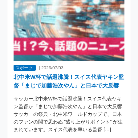
スポーツ
|
2026/07/03
北中米W杯で話題沸騰！スイス代表ヤキン監
督「まじで加藤浩次やん」と日本で大反響
サッカー北中米W杯で話題沸騰！スイス代表ヤキ
ン監督が「まじで加藤浩次やん」と日本で大反響
サッカーの祭典・北中米ワールドカップで、日本
のファンの間で思わぬ “盛り上がりポイント” が生
まれています。スイス代表を率いる監督 […]