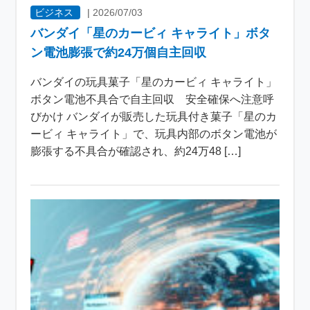
ビジネス
|
2026/07/03
バンダイ「星のカービィ キャライト」ボタ
ン電池膨張で約24万個自主回収
バンダイの玩具菓子「星のカービィ キャライト」
ボタン電池不具合で自主回収 安全確保へ注意呼
びかけ バンダイが販売した玩具付き菓子「星のカ
ービィ キャライト」で、玩具内部のボタン電池が
膨張する不具合が確認され、約24万48 […]