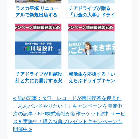
ラスカ平塚 リニュー
チアドライブが贈る
アルで新規出店する
『お金の大学』ドライ
「SoftBank／
ブPRキャンペーン参
Y!mobile」はどんな
加者募集中！報酬最大
お店？
5000円
チアドライブが川越設
就活生を応援する「い
計と共にお届けする安
えらぶドライブキャン
全・安心・快適なマイ
ペーン」で物価高騰を
カー広告キャンペーン
乗り越えよう
« 前の記事：タワーレコードが帝国喫茶を迎えた
の参加者募集
「ああバンドやりたい！」キャンペーンを開催中
次の記事：KPI株式会社が新作ラケット試打サービ
スを実施中！購入特典プレゼントキャンペーンも
開催中 »