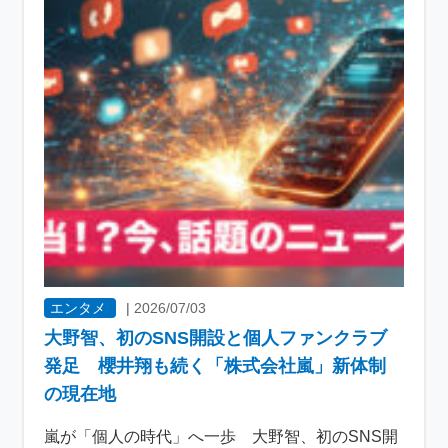
エンタメ
|
2026/07/03
大野智、初のSNS開設と個人ファンクラブ
発足 櫻井翔も続く「株式会社嵐」新体制
の現在地
嵐が「個人の時代」へ一歩 大野智、初のSNS開