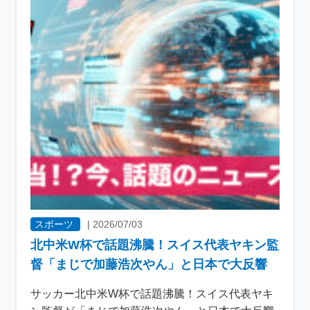
スポーツ
|
2026/07/03
北中米W杯で話題沸騰！スイス代表ヤキン監
督「まじで加藤浩次やん」と日本で大反響
サッカー北中米W杯で話題沸騰！スイス代表ヤキ