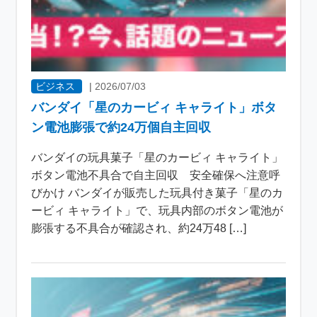
ビジネス
|
2026/07/03
バンダイ「星のカービィ キャライト」ボタ
ン電池膨張で約24万個自主回収
バンダイの玩具菓子「星のカービィ キャライト」
ボタン電池不具合で自主回収 安全確保へ注意呼
びかけ バンダイが販売した玩具付き菓子「星のカ
ービィ キャライト」で、玩具内部のボタン電池が
膨張する不具合が確認され、約24万48 […]