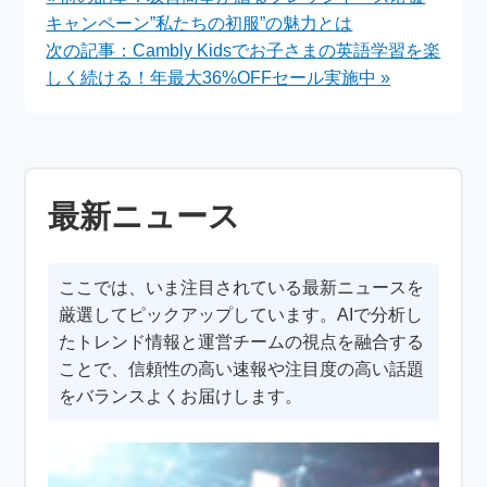
めるチャンス
キャンペーン”私たちの初服”の魅力とは
次の記事：Cambly Kidsでお子さまの英語学習を楽
しく続ける！年最大36%OFFセール実施中 »
最新ニュース
ここでは、いま注目されている最新ニュースを
厳選してピックアップしています。AIで分析し
たトレンド情報と運営チームの視点を融合する
ことで、信頼性の高い速報や注目度の高い話題
をバランスよくお届けします。