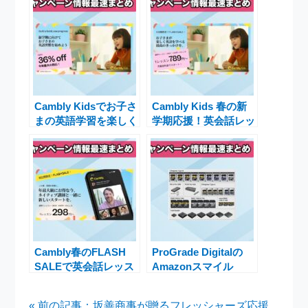
Cambly Kidsでお子さ
Cambly Kids 春の新
まの英語学習を楽しく
学期応援！英会話レッ
続ける！年最大
スンが789円〜の
36%OFFセール実施中
FLASH SALE開催中
Cambly春のFLASH
ProGrade Digitalの
SALEで英会話レッス
Amazonスマイル
ンが298円〜の特別価
SALEで38製品が最大
格！新年度に学びを始
28%OFFの特別価格に
« 前の記事：坂善商事が贈るフレッシャーズ応援