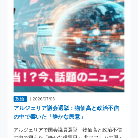
政治
|
2026/07/03
アルジェリア議会選挙：物価高と政治不信
の中で響いた「静かな民意」
アルジェリアで国会議員選挙 物価高と政治不信
の中で迎えた「静かな投票日」 北アフリカの国・