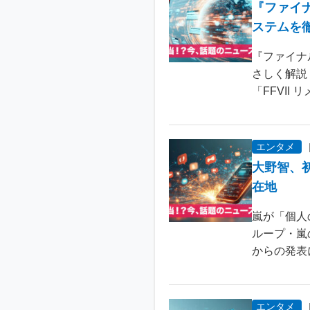
『ファイ
ステムを
『ファイナ
さしく解説
「FFVII 
エンタメ
大野智、
在地
嵐が「個人
ループ・嵐
からの発表
エンタメ