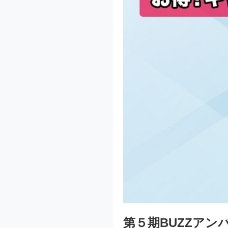
第５期BUZZアン