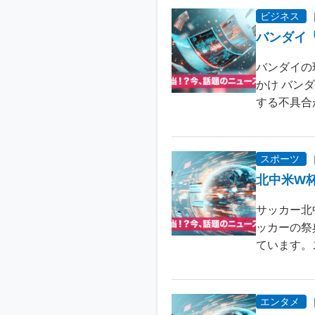
ビジネス
バンダイ
バンダイの
かけ バン
する不具合が
スポーツ
北中米W
サッカー北
ッカーの祭
ています。
エンタメ