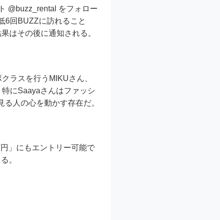
uzz_rental をフォロー
6回BUZZに訪れること
の結果はその後に通知される。
ボクラスを行うMIKUさん、
。特にSaayaさんはファッシ
見る人の心を動かす存在だ。
0万円」にもエントリー可能で
きる。