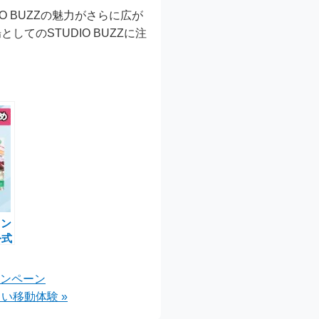
 BUZZの魅力がさらに広が
のSTUDIO BUZZに注
メン
公式
キャ
ャンペーン
表
い移動体験 »