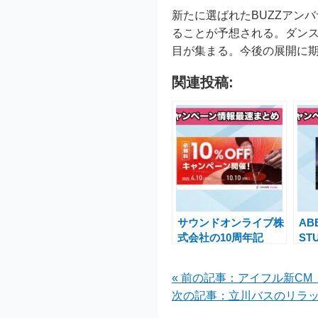
新たに選ばれたBUZZアンバ
ることが予想される。ダンス
目が集まる。今後の展開に
関連投稿:
サウンドオンライブ株
AB
式会社の10周年記
ST
念！「ONLIVE
が
Studio」で依頼料
練
« 前の記事：アイフル新CM
10%OFFキャンペーン
典
次の記事：立川バスのリラッ
実施中
実