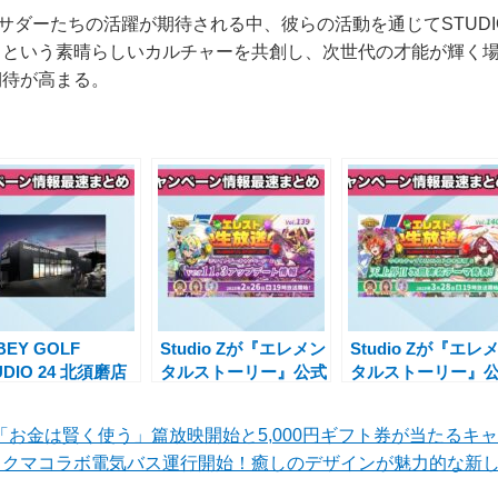
サダーたちの活躍が期待される中、彼らの活動を通じてSTUDIO
という素晴らしいカルチャーを共創し、次世代の才能が輝く場として
期待が高まる。
BEY GOLF
Studio Zが『エレメン
Studio Zが『エレ
UDIO 24 北須磨店
タルストーリー』公式
タルストーリー』
最新インドアゴルフ
生放送vol.139を2月26
生放送vol.140を配
習場をオープン！特
日配信！新キャンペー
信！新イベントと
「お金は賢く使う」篇放映開始と5,000円ギフト券が当たるキ
満載のキャンペーン
ン情報満載
ンペーン情報も発
クマコラボ電気バス運行開始！癒しのデザインが魅力的な新し
施中