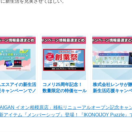
ずに新生活を充実させてほしい。
ムエスアイの新生活
コメリ25周年記念！
株式会社レンサが
援キャンペーンでノ
数量限定の特価セール
新生活応援キャン
トPCが最大
「コメリドットコム創
ン｜ホロスコープ
%OFF！お得なチャ
業祭」でお得な商品を
勢を占う特典付き
「AIGAN イオン相模原店」移転リニューアルオープン記念キャ
ス
手に入れよう
Eの新アイテム『メンバーシップ』登場！『IKONOIJOY Puzz