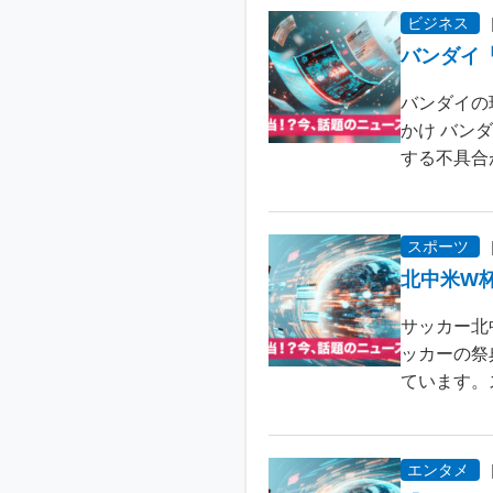
ビジネス
バンダイ
バンダイの
かけ バン
する不具合が
スポーツ
北中米W
サッカー北
ッカーの祭
ています。
エンタメ