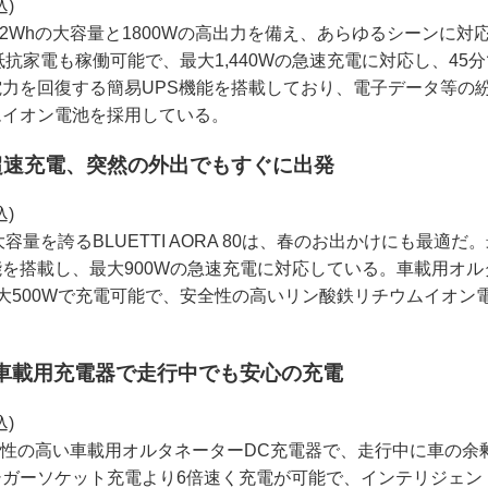
込)
0は、1152Whの大容量と1800Wの高出力を備え、あらゆるシーン
抵抗家電も稼働可能で、最大1,440Wの急速充電に対応し、45
力を回復する簡易UPS機能を搭載しており、電子データ等の
ムイオン電池を採用している。
0 – 超速充電、突然の外出でもすぐに出発
込)
容量を誇るBLUETTI AORA 80は、春のお出かけにも最適だ
搭載し、最大900Wの急速充電に対応している。車載用オルタネ
大500Wで充電可能で、安全性の高いリン酸鉄リチウムイオン
r 1 – 車載用充電器で走行中でも安心の充電
込)
r 1は、汎用性の高い車載用オルタネーターDC充電器で、走行中に車
シガーソケット充電より6倍速く充電が可能で、インテリジェン