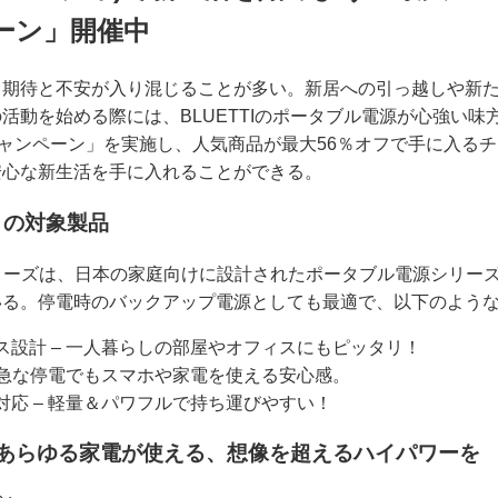
ーン」開催中
、期待と不安が入り混じることが多い。新居への引っ越しや新
動を始める際には、BLUETTIのポータブル電源が心強い味方とな
キャンペーン」を実施し、人気商品が最大56％オフで手に入る
安心な新生活を手に入れることができる。
目の対象製品
RAシリーズは、日本の家庭向けに設計されたポータブル電源シリ
いる。停電時のバックアップ電源としても最適で、以下のよう
ス設計 – 一人暮らしの部屋やオフィスにもピッタリ！
 急な停電でもスマホや家電を使える安心感。
応 – 軽量＆パワフルで持ち運びやすい！
100 – あらゆる家電が使える、想像を超えるハイパワーを