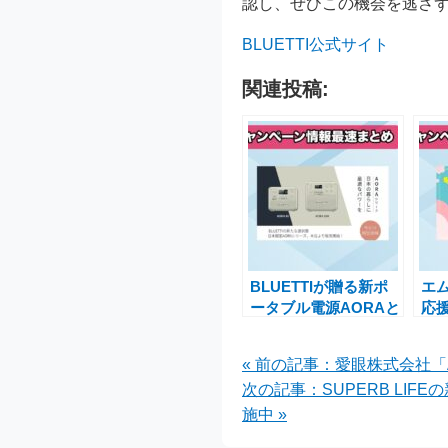
認し、ぜひこの機会を逃さ
BLUETTI公式サイト
関連投稿:
BLUETTIが贈る新ポ
エ
ータブル電源AORAと
応
Handsfreeシリーズの
ー
特別キャンペーン
18
« 前の記事：愛眼株式会社
ン
次の記事：SUPERB LIF
施中 »