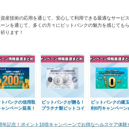
号資産技術の応用を通じて、安心して利用できる最適なサービ
ペーンを通じて、多くの方々にビットバンクの魅力を感じても
を祈ります！
ットバンクの信用取
ビットバンクが贈る！
ビットバンクの建
キャンペーン延長！
プラチナ製ビットコイ
利0円キャンペーン
0円をもらってお得
ンが当たる「2年連続
2025年6月30日ま
スタートしよう
暗号資産総合No.1記
長決定
5周年記念！ポイント10倍キャンペーンでお得なヘルスケア体験
念」キャンペーン