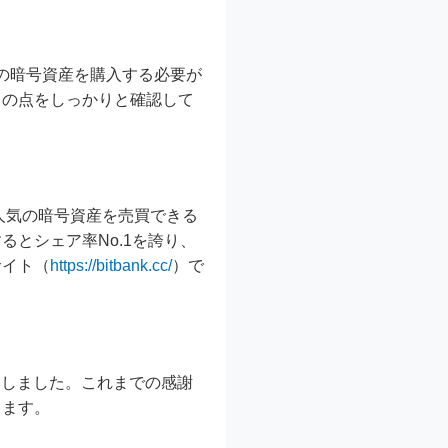
上の暗号資産を購入する必要が
この点をしっかりと確認して
ど人気の暗号資産を売買できる
とシェア率No.1を誇り、
サイト（
https://bitbank.cc/
）で
開しました。これまでの感謝
きます。