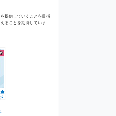
スを提供していくことを目指
らえることを期待していま
玉金
が
で延
を