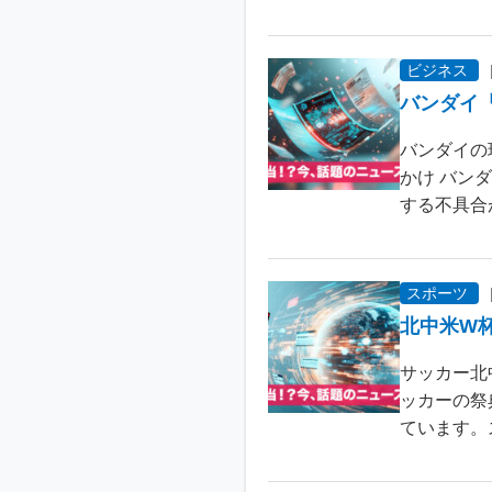
ビジネス
バンダイ
バンダイの
かけ バン
する不具合が
スポーツ
北中米W
サッカー北
ッカーの祭
ています。