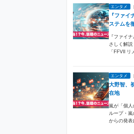
エンタメ
『ファイ
ステムを
『ファイナ
さしく解説
「FFVII 
エンタメ
大野智、
在地
嵐が「個人
ループ・嵐
からの発表