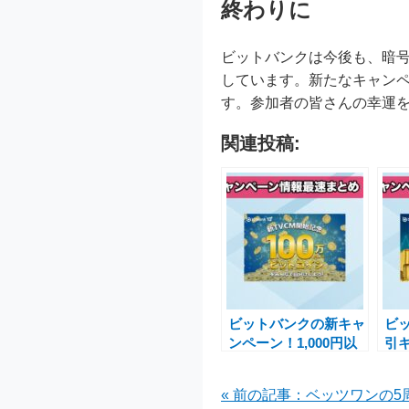
終わりに
ビットバンクは今後も、暗
しています。新たなキャン
す。参加者の皆さんの幸運
関連投稿:
ビットバンクの新キャ
ビ
ンペーン！1,000円以
引
上のビットコイン購入
20
で100万円分を山分け
に
« 前の記事：ベッツワンの