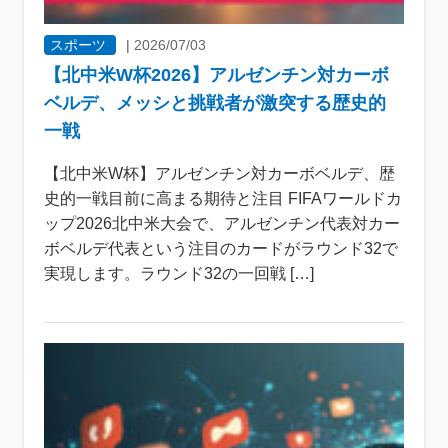
スポーツ
|
2026/07/03
【北中米W杯2026】アルゼンチン対カーボ
ベルデ、メッシと挑戦者が激突する歴史的
一戦
【北中米W杯】アルゼンチン対カーボベルデ、歴
史的一戦目前に高まる期待と注目 FIFAワールドカ
ップ2026北中米大会で、アルゼンチン代表対カー
ボベルデ代表という注目のカードがラウンド32で
実現します。ラウンド32の一回戦 […]