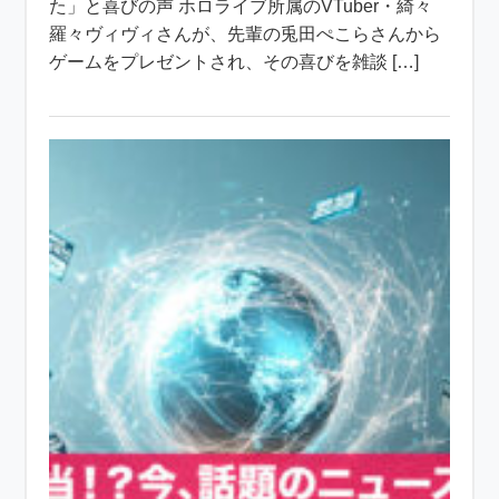
た」と喜びの声 ホロライブ所属のVTuber・綺々
羅々ヴィヴィさんが、先輩の兎田ぺこらさんから
ゲームをプレゼントされ、その喜びを雑談 […]