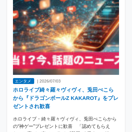
エンタメ
|
2026/07/03
ホロライブ綺々羅々ヴィヴィ、兎田ぺこら
から『ドラゴンボールZ KAKAROT』をプレ
ゼントされ歓喜
ホロライブ・綺々羅々ヴィヴィ、兎田ぺこらから
の“神ゲー”プレゼントに歓喜 「認めてもらえ