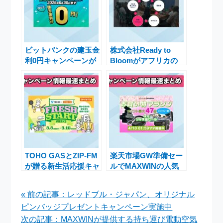
ビットバンクの建玉金
株式会社Ready to
利0円キャンペーンが
Bloomがアフリカの
2025年6月30日まで延
若者に雇用機会を提供
長決定
するクラウドファンデ
ィング開始
TOHO GASとZIP-FM
楽天市場GW準備セー
が贈る新生活応援キャ
ルでMAXWINの人気
ンペーン「FRESH
商品を最大30％OFF
START WEEKS」の
で手に入れるチャンス
« 前の記事：レッドブル・ジャパン、オリジナル
開催決定
ピンバッジプレゼントキャンペーン実施中
次の記事：MAXWINが提供する持ち運び電動空気