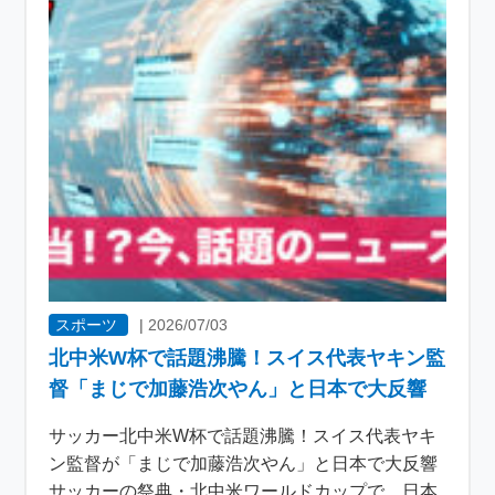
スポーツ
|
2026/07/03
北中米W杯で話題沸騰！スイス代表ヤキン監
督「まじで加藤浩次やん」と日本で大反響
サッカー北中米W杯で話題沸騰！スイス代表ヤキ
ン監督が「まじで加藤浩次やん」と日本で大反響
サッカーの祭典・北中米ワールドカップで、日本