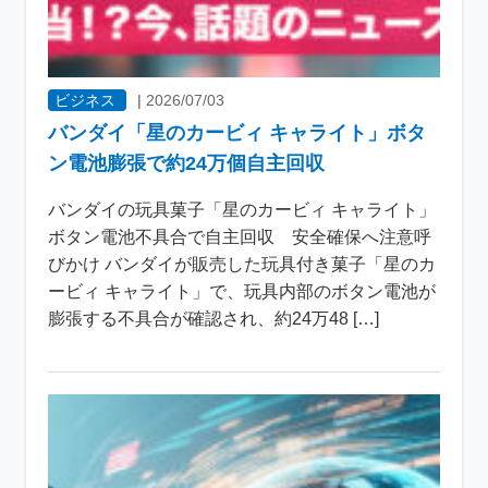
ビジネス
|
2026/07/03
バンダイ「星のカービィ キャライト」ボタ
ン電池膨張で約24万個自主回収
バンダイの玩具菓子「星のカービィ キャライト」
ボタン電池不具合で自主回収 安全確保へ注意呼
びかけ バンダイが販売した玩具付き菓子「星のカ
ービィ キャライト」で、玩具内部のボタン電池が
膨張する不具合が確認され、約24万48 […]