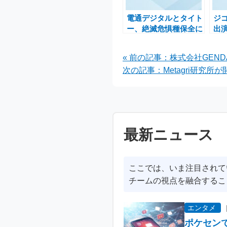
電通デジタルとタイト
ジゴ
ー、絶滅危惧種保全に
出
貢献するオンラインク
器「
レーンゲームの新キャ
6万
« 前の記事：株式会社GENDA
ンペーン開始
供
次の記事：Metagri研究
最新ニュース
ここでは、いま注目されて
チームの視点を融合するこ
エンタメ
ポケセン