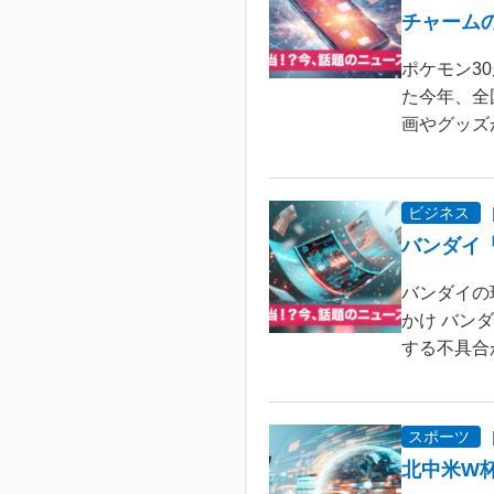
チャーム
ポケモン3
た今年、全
画やグッズ
ビジネス
バンダイ
バンダイの
かけ バン
する不具合が
スポーツ
北中米W