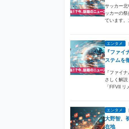
サッカー北
ッカーの祭
ています。
エンタメ
『ファイ
ステムを
『ファイナ
さしく解説
「FFVII 
エンタメ
大野智、
在地