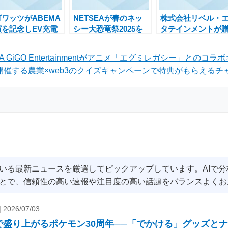
ワッツがABEMA
NETSEAが春のネッ
株式会社リベル・
演を記念しEV充電
シー大恐竜祭2025を
タテインメントが
Ella」を特別価格
開催！魅力的な割引セ
『18TRIP』ホワイ
円で121台限定提
ールが満載
デーイベント開催
 GiGO Entertainmentがアニメ「エグミレガシー」とのコ
知らせ
所が開催する農業×web3のクイズキャンペーンで特典がもらえるチャ
いる最新ニュースを厳選してピックアップしています。AIで
とで、信頼性の高い速報や注目度の高い話題をバランスよくお
|
2026/07/03
で盛り上がるポケモン30周年──「でかける」グッズと