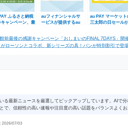
 PAY ふるさと納税
auフィナンシャルサ
au PAY マーケット
春キャンペーン、最
ービスが提供するau
三太郎の日セール
55%還元のチャンス
PAY スマートローン
大50%割引！人気
お見逃しなく
新規入会で最大6,000
ンドのヘアケア商
館前最後の感謝キャンペーン「おしまいのFINAL 7DAYS」開
円現金プレゼントキャ
母の日ギフトもお
aパスがローソンとコラボ、新シリーズの具！パンが特別割引で登場
ンペーン
購入可能
いる最新ニュースを厳選してピックアップしています。AIで
とで、信頼性の高い速報や注目度の高い話題をバランスよくお
|
2026/07/03