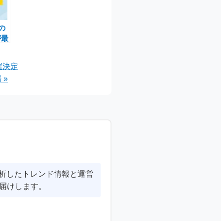
の
が最
ブラ
品や
催決定
得に
 »
分析したトレンド情報と運営
届けします。