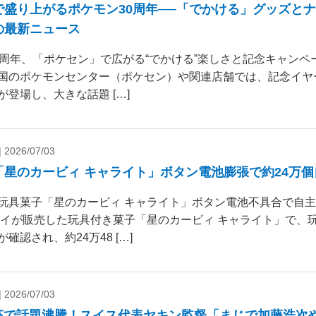
で盛り上がるポケモン30周年──「でかける」グッズと
の最新ニュース
0周年、「ポケセン」で広がる“でかける”楽しさと記念キャンペー
国のポケモンセンター（ポケセン）や関連店舗では、記念イヤ
が登場し、大きな話題 […]
|
2026/07/03
「星のカービィ キャライト」ボタン電池膨張で約24万
玩具菓子「星のカービィ キャライト」ボタン電池不具合で自
ダイが販売した玩具付き菓子「星のカービィ キャライト」で、
確認され、約24万48 […]
|
2026/07/03
杯で話題沸騰！スイス代表ヤキン監督「まじで加藤浩次