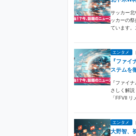
サッカー北
ッカーの祭
ています。
エンタメ
『ファイ
ステムを
『ファイナ
さしく解説
「FFVII 
エンタメ
大野智、