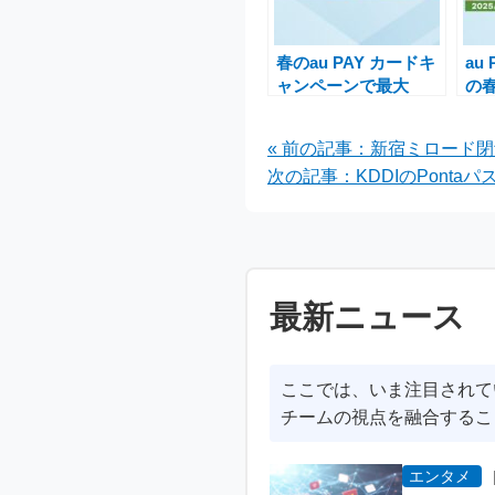
春のau PAY カードキ
au
ャンペーンで最大
の
55％還元！ふるさと
大
納税をお得に利用する
を
« 前の記事：新宿ミロード閉
チャンス
次の記事：KDDIのPont
最新ニュース
ここでは、いま注目されて
チームの視点を融合するこ
エンタメ