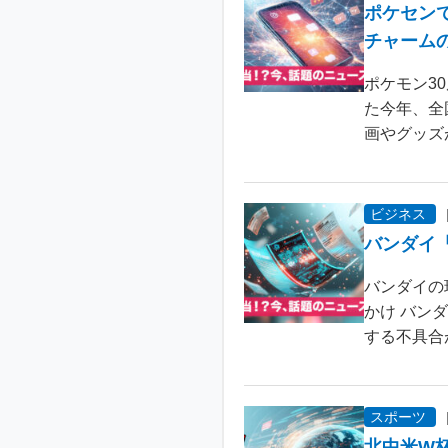
ポケセン
チャーム
ポケモン3
た今年、全
画やグッズ
ビジネス
バンダイ
バンダイの
かけ バン
する不具合が
スポーツ
北中米W