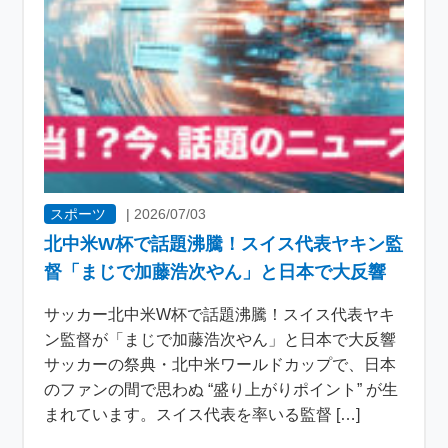
スポーツ
|
2026/07/03
北中米W杯で話題沸騰！スイス代表ヤキン監
督「まじで加藤浩次やん」と日本で大反響
サッカー北中米W杯で話題沸騰！スイス代表ヤキ
ン監督が「まじで加藤浩次やん」と日本で大反響
サッカーの祭典・北中米ワールドカップで、日本
のファンの間で思わぬ “盛り上がりポイント” が生
まれています。スイス代表を率いる監督 […]