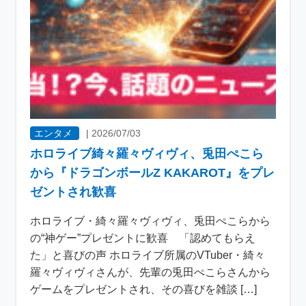
エンタメ
|
2026/07/03
ホロライブ綺々羅々ヴィヴィ、兎田ぺこら
から『ドラゴンボールZ KAKAROT』をプレ
ゼントされ歓喜
ホロライブ・綺々羅々ヴィヴィ、兎田ぺこらから
の“神ゲー”プレゼントに歓喜 「認めてもらえ
た」と喜びの声 ホロライブ所属のVTuber・綺々
羅々ヴィヴィさんが、先輩の兎田ぺこらさんから
ゲームをプレゼントされ、その喜びを雑談 […]