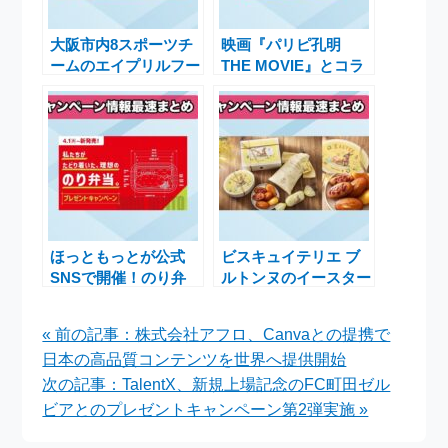
大阪市内8スポーツチ
映画『パリピ孔明
ームのエイプリルフー
THE MOVIE』とコラ
ル特別移籍企画
ボ！0秒レモンサワー
「OSAKA SPORTS
®ときわ亭限定キャン
GROOVE」のご案内
ペーン開催
ほっともっとが公式
ビスキュイテリエ ブ
SNSで開催！のり弁
ルトンヌのイースター
当クイズで電子マネー
ギフト！春の訪れを祝
と金芽米が当たるキャ
う可愛い焼き菓子キャ
« 前の記事：株式会社アフロ、Canvaとの提携で
ンペーン
ンペーン
日本の高品質コンテンツを世界へ提供開始
次の記事：TalentX、新規上場記念のFC町田ゼル
ビアとのプレゼントキャンペーン第2弾実施 »