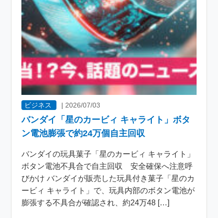
ビジネス
|
2026/07/03
バンダイ「星のカービィ キャライト」ボタ
ン電池膨張で約24万個自主回収
バンダイの玩具菓子「星のカービィ キャライト」
ボタン電池不具合で自主回収 安全確保へ注意呼
びかけ バンダイが販売した玩具付き菓子「星のカ
ービィ キャライト」で、玩具内部のボタン電池が
膨張する不具合が確認され、約24万48 […]