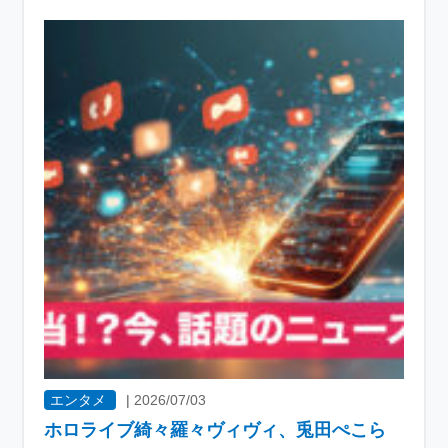
エンタメ
|
2026/07/03
ホロライブ綺々羅々ヴィヴィ、兎田ぺこら