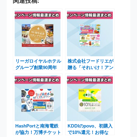
関連投稿:
リーガロイヤルホテル
株式会社フードリエが
グループ創業90周年
贈る「それいけ！アン
記念！ポイント還元キ
パンマン アンパンマ
ャンペーン第2弾実施
ンといっしょ！キャン
中
ペーン2025」実施中
HashPortと南海電鉄
KDDIのpovo、初購入
が協力！万博チケット
で10%還元！お得な