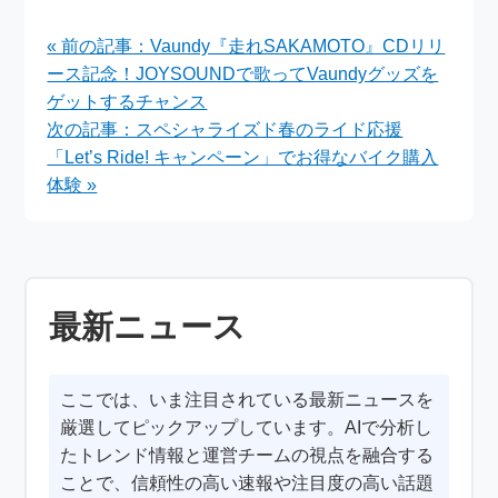
が当たる「なんば周遊
「1年間トッピング デ
NFTスタンプラリー」
ビュー割」実施中
« 前の記事：Vaundy『走れSAKAMOTO』CDリリ
実施中
ース記念！JOYSOUNDで歌ってVaundyグッズを
ゲットするチャンス
次の記事：スペシャライズド春のライド応援
「Let’s Ride! キャンペーン」でお得なバイク購入
体験 »
最新ニュース
ここでは、いま注目されている最新ニュースを
厳選してピックアップしています。AIで分析し
たトレンド情報と運営チームの視点を融合する
ことで、信頼性の高い速報や注目度の高い話題