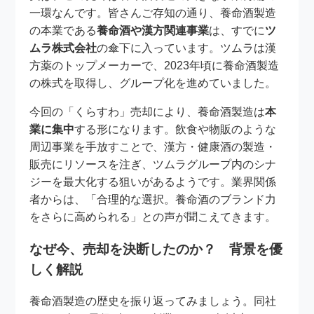
一環なんです。皆さんご存知の通り、養命酒製造
の本業である
養命酒や漢方関連事業
は、すでに
ツ
ムラ株式会社
の傘下に入っています。ツムラは漢
方薬のトップメーカーで、2023年頃に養命酒製造
の株式を取得し、グループ化を進めていました。
今回の「くらすわ」売却により、養命酒製造は
本
業に集中
する形になります。飲食や物販のような
周辺事業を手放すことで、漢方・健康酒の製造・
販売にリソースを注ぎ、ツムラグループ内のシナ
ジーを最大化する狙いがあるようです。業界関係
者からは、「合理的な選択。養命酒のブランド力
をさらに高められる」との声が聞こえてきます。
なぜ今、売却を決断したのか？ 背景を優
しく解説
養命酒製造の歴史を振り返ってみましょう。同社