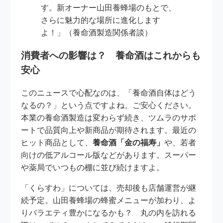
す。新オーナー山田養蜂場のもとで、
さらに魅力的な場所に進化します
よ！」（養命酒製造関係者談）
消費者への影響は？ 養命酒はこれからも
安心
このニュースで心配なのは、「養命酒自体はどう
なるの？」という点ですよね。ご安心ください。
本業の養命酒製造は変わらず続き、ツムラのサポ
ートで品質向上や新商品が期待されます。最近の
ヒット商品として、
養命酒「金の福寿」
や、若者
向けの低アルコール版などがあります。スーパー
や薬局でいつもの棚に並び続けますよ。
「くらすわ」については、売却後も店舗運営が継
続予定。山田養蜂場の蜂蜜メニューが加わり、よ
りバラエティ豊かになるかも？ 丸の内を訪れる