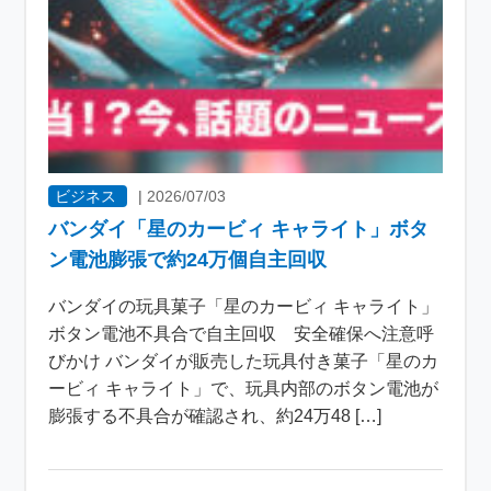
ビジネス
|
2026/07/03
バンダイ「星のカービィ キャライト」ボタ
ン電池膨張で約24万個自主回収
バンダイの玩具菓子「星のカービィ キャライト」
ボタン電池不具合で自主回収 安全確保へ注意呼
びかけ バンダイが販売した玩具付き菓子「星のカ
ービィ キャライト」で、玩具内部のボタン電池が
膨張する不具合が確認され、約24万48 […]