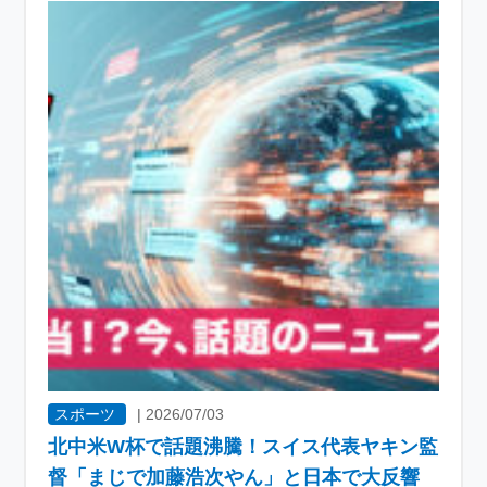
スポーツ
|
2026/07/03
北中米W杯で話題沸騰！スイス代表ヤキン監
督「まじで加藤浩次やん」と日本で大反響