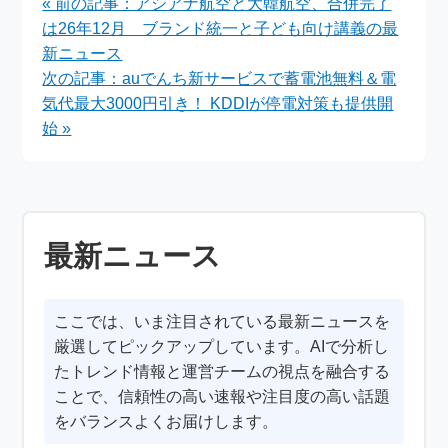
« 前の記事：アシアナ航空と大韓航空、合併完了
全貌
期待
は26年12月 ブランド統一と子ども向け講義の最
新ニュース
次の記事：auでんち新サービスで蓄電池無料＆電
気代最大3000円引き！ KDDIが停電対策も提供開
始 »
最新ニュース
ここでは、いま注目されている最新ニュースを
厳選してピックアップしています。AIで分析し
たトレンド情報と運営チームの視点を融合する
ことで、信頼性の高い速報や注目度の高い話題
をバランスよくお届けします。