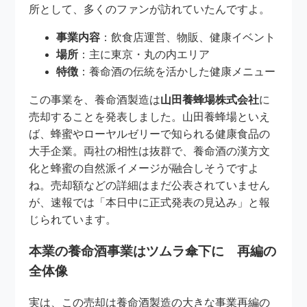
所として、多くのファンが訪れていたんですよ。
事業内容
：飲食店運営、物販、健康イベント
場所
：主に東京・丸の内エリア
特徴
：養命酒の伝統を活かした健康メニュー
この事業を、養命酒製造は
山田養蜂場株式会社
に
売却することを発表しました。山田養蜂場といえ
ば、蜂蜜やローヤルゼリーで知られる健康食品の
大手企業。両社の相性は抜群で、養命酒の漢方文
化と蜂蜜の自然派イメージが融合しそうですよ
ね。売却額などの詳細はまだ公表されていません
が、速報では「本日中に正式発表の見込み」と報
じられています。
本業の養命酒事業はツムラ傘下に 再編の
全体像
実は、この売却は養命酒製造の大きな事業再編の