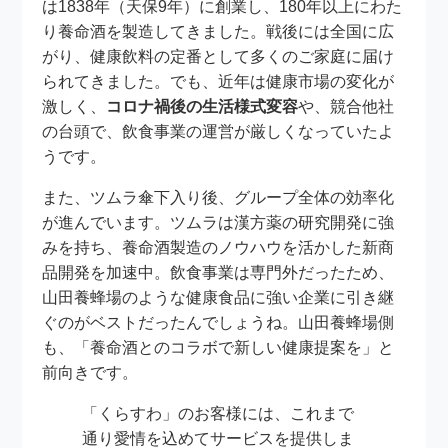
は1838年（天保9年）に創業し、180年以上にわた
り養命酒を製造してきました。戦後には全国に広
がり、健康飲料の定番として多くのご家庭に届け
られてきました。でも、近年は健康市場の変化が
激しく、
コロナ禍後の生活様式変容
や、競合他社
の台頭で、飲食事業の運営が厳しくなっていたよ
うです。
また、ツムラ傘下入り後、グループ全体の効率化
が進んでいます。ツムラは漢方薬の研究開発に強
みを持ち、養命酒製造のノウハウを活かした新商
品開発を加速中。飲食事業は専門外だったため、
山田養蜂場のような健康食品に強い企業に引き継
ぐのがベストだったんでしょうね。山田養蜂場側
も、「養命酒とのコラボで新しい健康提案を」と
前向きです。
「くらすわ」のお客様には、これまで
通り愛情を込めてサービスを提供しま