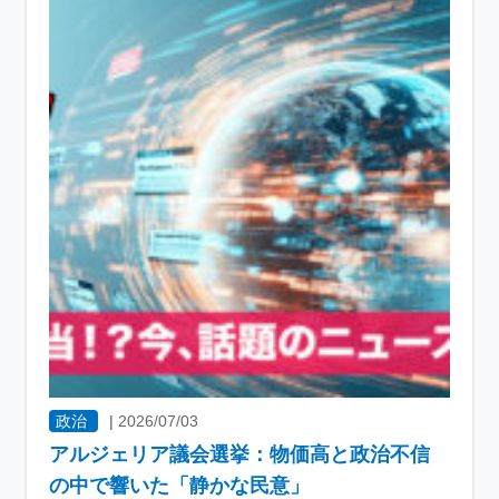
政治
|
2026/07/03
アルジェリア議会選挙：物価高と政治不信
の中で響いた「静かな民意」