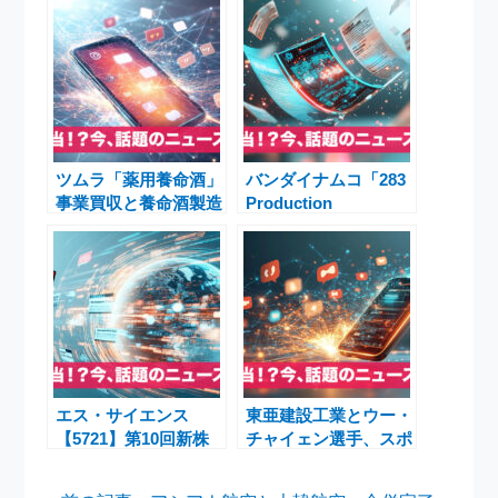
ツムラ「薬用養命酒」
バンダイナムコ「283
事業買収と養命酒製造
Production
非公開化 数十億円規
MUSICAL
模のニュース
Performance 騎士団
のヴェール – Veil of
Order –」アンティー
カ3DCGミュージカル
開幕
エス・サイエンス
東亜建設工業とウー・
【5721】第10回新株
チャイェン選手、スポ
予約権行使価額106円
ンサー契約締結 キャ
確定と株主無償割当の
ップにロゴ掲出で活躍