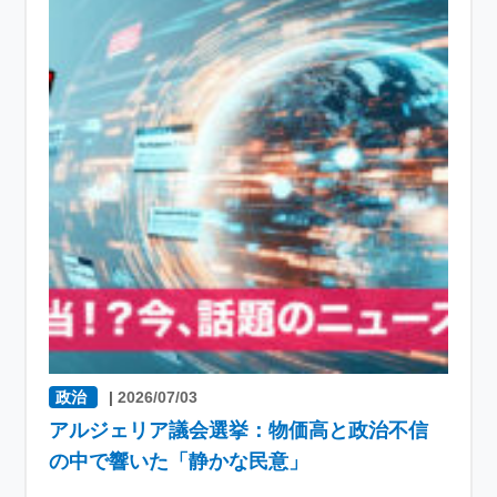
政治
|
2026/07/03
アルジェリア議会選挙：物価高と政治不信
の中で響いた「静かな民意」