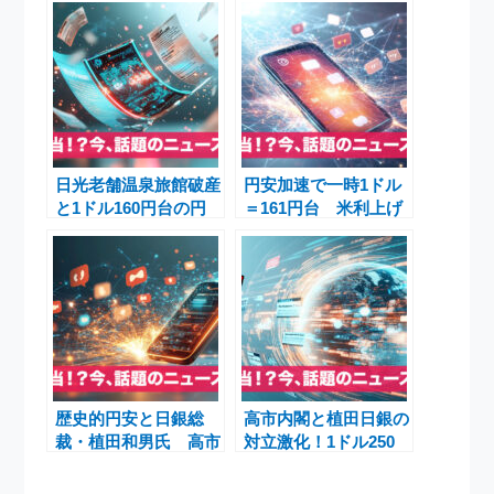
日光老舗温泉旅館破産
円安加速で一時1ドル
と1ドル160円台の円
＝161円台 米利上げ
相場が映す日本経済の
観測と40年ぶり水準
今
への市場警戒
歴史的円安と日銀総
高市内閣と植田日銀の
裁・植田和男氏 高市
対立激化！1ドル250
政権下で加速する利上
円の円安危機が日本経
げの岐路
済を襲う