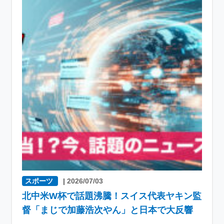
スポーツ
|
2026/07/03
北中米W杯で話題沸騰！スイス代表ヤキン監
督「まじで加藤浩次やん」と日本で大反響