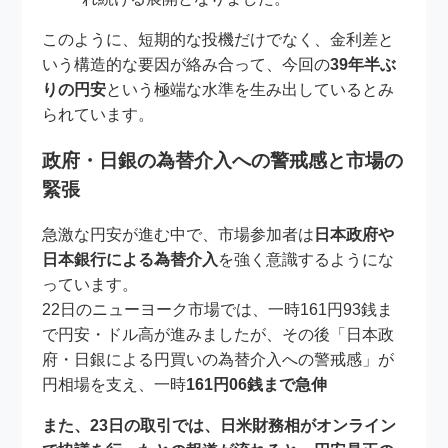
このように、短期的な投機だけでなく、金利差と
いう構造的な要因が絡み合って、今回の
39年半ぶ
りの円安
という極端な水準を生み出しているとみ
られています。
政府・日銀の為替介入への警戒感と市場の
緊張
急激な円安が進む中で、市場参加者は
日本政府や
日本銀行による為替介入
を強く意識するようにな
っています。
22日のニューヨーク市場では、一時161円93銭ま
で円安・ドル高が進みましたが、その後「日本政
府・日銀による円買いの為替介入への警戒感」が
円相場を支え、一時
161円06銭まで急伸
また、23日の取引では、日米財務相がオンライン