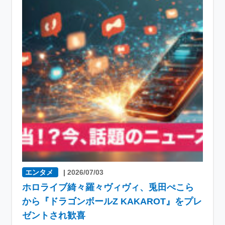
エンタメ
|
2026/07/03
ホロライブ綺々羅々ヴィヴィ、兎田ぺこら
から『ドラゴンボールZ KAKAROT』をプレ
ゼントされ歓喜