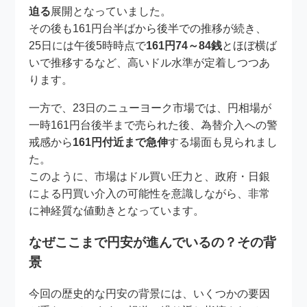
迫る
展開となっていました。
その後も161円台半ばから後半での推移が続き、
25日には午後5時時点で
161円74～84銭
とほぼ横ば
いで推移するなど、高いドル水準が定着しつつあ
ります。
一方で、23日のニューヨーク市場では、円相場が
一時161円台後半まで売られた後、為替介入への警
戒感から
161円付近まで急伸
する場面も見られまし
た。
このように、市場はドル買い圧力と、政府・日銀
による円買い介入の可能性を意識しながら、非常
に神経質な値動きとなっています。
なぜここまで円安が進んでいるの？その背
景
今回の歴史的な円安の背景には、いくつかの要因