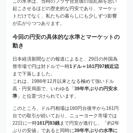
この水準は、当時のプラザ合意後の混乱期を思い
起こさせるほどの歴史的な円安であり、マーケッ
トだけでなく、私たちの暮らしにも少しずつ影響
が広がりつつあります。
今回の円安の具体的な水準とマーケットの
動き
日本経済新聞などの報道によると、29日の外国為
替市場で円は対ドルで一時
1ドル＝161円97銭近辺
まで下落しました。
これは、1986年12月以来となる極めて強いドル
高・円安局面で、いわゆる「
39年半ぶりの円安水
準
」と位置づけられています。
このところ、ドル円相場は160円台後半から161円
台での取引が続いており、ニューヨーク市場では
22日に一時
161円93銭
まで円安が進行し、「約2年
ぶりの安値」であると同時に
39年半ぶりの水準に