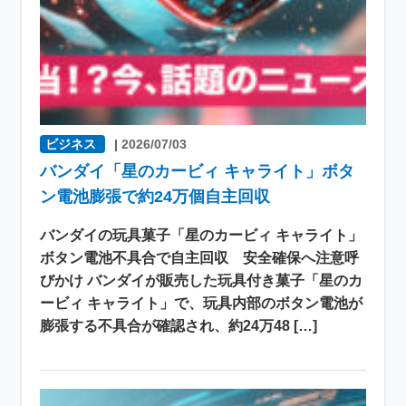
ビジネス
|
2026/07/03
バンダイ「星のカービィ キャライト」ボタ
ン電池膨張で約24万個自主回収
バンダイの玩具菓子「星のカービィ キャライト」
ボタン電池不具合で自主回収 安全確保へ注意呼
びかけ バンダイが販売した玩具付き菓子「星のカ
ービィ キャライト」で、玩具内部のボタン電池が
膨張する不具合が確認され、約24万48 […]