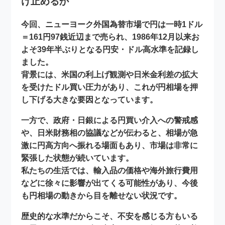
け止めるか
今回、ニューヨーク外国為替市場で円は一時1ドル
＝161円97銭近辺まで売られ、1986年12月以来お
よそ39年半ぶりとなる円安・ドル高水準を記録し
ました。
背景には、米国の利上げ観測や日米金利差の拡大
を受けた
ドル買い圧力
があり、これが円相場を押
し下げる大きな要因となっています。
一方で、政府・日銀による円買い介入への警戒感
や、日米財務相の協議などが伝わると、相場が急
激に円高方向へ振れる場面もあり、市場は非常に
緊張した状態が続いています。
私たちの生活では、輸入品の価格や海外旅行費用
などに徐々に影響が出てくる可能性があり、今後
も円相場の動きから目を離せない状況です。
歴史的な水準だからこそ、不安を感じる方もいる