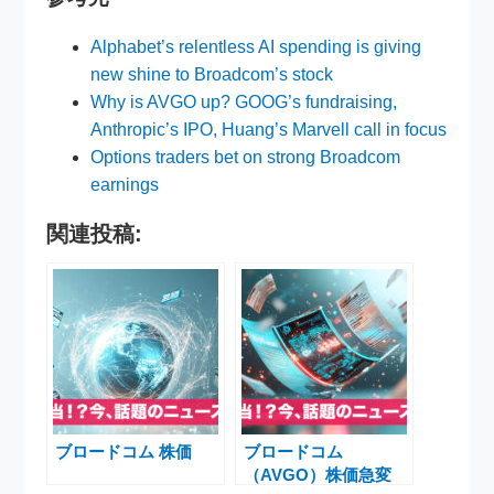
Alphabet’s relentless AI spending is giving
new shine to Broadcom’s stock
Why is AVGO up? GOOG’s fundraising,
Anthropic’s IPO, Huang’s Marvell call in focus
Options traders bet on strong Broadcom
earnings
関連投稿:
ブロードコム 株価
ブロードコム
（AVGO）株価急変