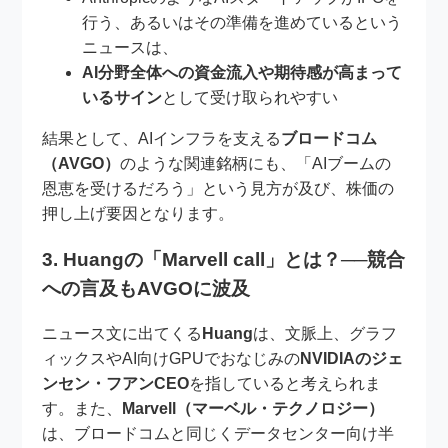
行う、あるいはその準備を進めているという
ニュースは、
AI分野全体への資金流入や期待感が高まって
いるサイン
として受け取られやすい
結果として、AIインフラを支える
ブロードコム
（AVGO）
のような関連銘柄にも、「AIブームの
恩恵を受けるだろう」という見方が及び、株価の
押し上げ要因となります。
3. Huangの「Marvell call」とは？──競合
への言及もAVGOに波及
ニュース文に出てくる
Huang
は、文脈上、グラフ
ィックスやAI向けGPUでおなじみの
NVIDIAのジェ
ンセン・フアンCEO
を指していると考えられま
す。また、
Marvell（マーベル・テクノロジー）
は、ブロードコムと同じくデータセンター向け半