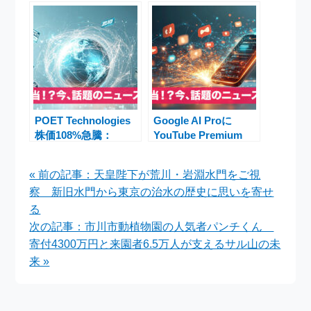
動：決算好調で時間外
下落直後に回復
POET Technologies
Google AI Proに
株価108%急騰：
YouTube Premium
Marvell AI統合と購入
Lite無料追加
注文更新で注目
Gemini利用制限も変
« 前の記事：天皇陛下が荒川・岩淵水門をご視
更へ【Google I/O
察 新旧水門から東京の治水の歴史に思いを寄せ
2026】
る
次の記事：市川市動植物園の人気者パンチくん
寄付4300万円と来園者6.5万人が支えるサル山の未
来 »