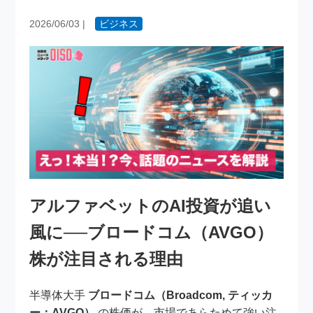
2026/06/03
|
ビジネス
アルファベットのAI投資が追い
風に──ブロードコム（AVGO）
株が注目される理由
半導体大手
ブロードコム（Broadcom, ティッカ
ー：AVGO）
の株価が、市場であらためて強い注