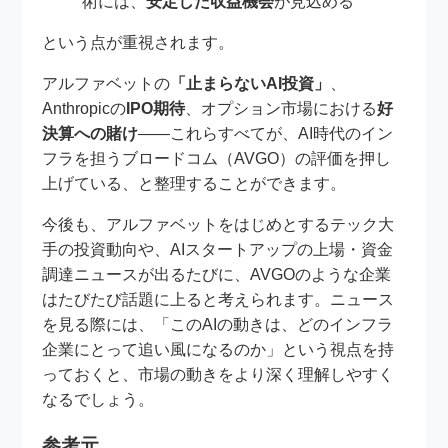
術には、
安定した収益機会
が見込める
という点が重視されます。
アルファベットの
「止まらないAI投資」
、
Anthropicの
IPO期待
、オプション市場における
好
決算への賭け
――これらすべてが、AI時代のイン
フラを担うブロードコム（AVGO）の評価を押し
上げている、と整理することができます。
今後も、アルファベットをはじめとするテック大
手の投資動向や、AIスタートアップの上場・資金
調達ニュースが出るたびに、AVGOのような企業
はたびたび話題に上ると考えられます。ニュース
を見る際には、「このAIの動きは、どのインフラ
企業にとって追い風になるのか」という視点を持
っておくと、市場の動きをより深く理解しやすく
なるでしょう。
参考元