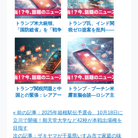
トランプ米大統領、
トランプ氏、インド関
「国防総省」を「戦争
税ゼロ提案を批判――
省」へ名称変更案――
米印関係とロシア産原
歴史的改称と安全保障
油問題の現在地
政策の行方
トランプ関税問題と中
トランプ・プーチン米
国との緊張：レアアー
露首脳会談―ロシア主
ス規制騒動
導への懸念とウクライ
ナ問題の行方
« 前の記事：2025年箱根駅伝予選会、10月18日に
立川で開催！順天堂大学など42校が本戦出場権を
目指す
次の記事：ザキヤマが千葉県いすみ市で家庭の味