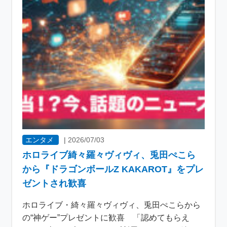
エンタメ
|
2026/07/03
ホロライブ綺々羅々ヴィヴィ、兎田ぺこら
から『ドラゴンボールZ KAKAROT』をプレ
ゼントされ歓喜
ホロライブ・綺々羅々ヴィヴィ、兎田ぺこらから
の“神ゲー”プレゼントに歓喜 「認めてもらえ