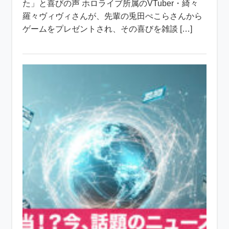
た」と喜びの声 ホロライブ所属のVTuber・綺々
羅々ヴィヴィさんが、先輩の兎田ぺこらさんから
ゲームをプレゼントされ、その喜びを雑談 […]