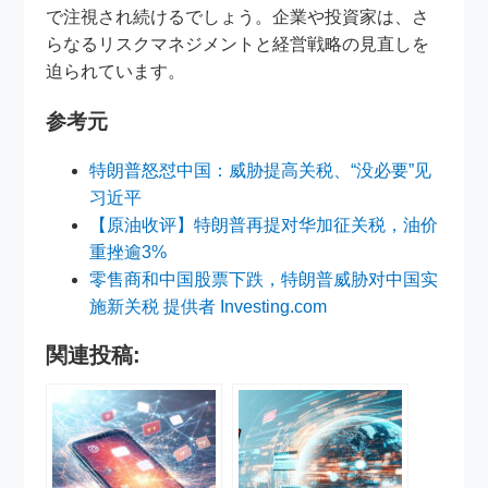
で注視され続けるでしょう。企業や投資家は、さ
らなるリスクマネジメントと経営戦略の見直しを
迫られています。
参考元
特朗普怒怼中国：威胁提高关税、“没必要”见
习近平
【原油收评】特朗普再提对华加征关税，油价
重挫逾3%
零售商和中国股票下跌，特朗普威胁对中国实
施新关税 提供者 Investing.com
関連投稿: