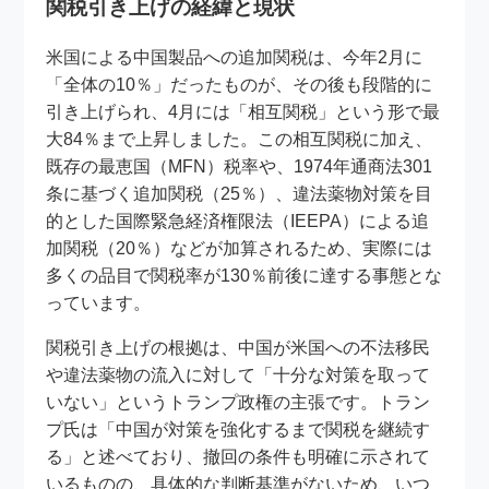
関税引き上げの経緯と現状
米国による中国製品への追加関税は、今年2月に
「全体の10％」だったものが、その後も段階的に
引き上げられ、4月には「相互関税」という形で最
大84％まで上昇しました。この相互関税に加え、
既存の最恵国（MFN）税率や、1974年通商法301
条に基づく追加関税（25％）、違法薬物対策を目
的とした国際緊急経済権限法（IEEPA）による追
加関税（20％）などが加算されるため、実際には
多くの品目で関税率が130％前後に達する事態とな
っています。
関税引き上げの根拠は、中国が米国への不法移民
や違法薬物の流入に対して「十分な対策を取って
いない」というトランプ政権の主張です。トラン
プ氏は「中国が対策を強化するまで関税を継続す
る」と述べており、撤回の条件も明確に示されて
いるものの、具体的な判断基準がないため、いつ