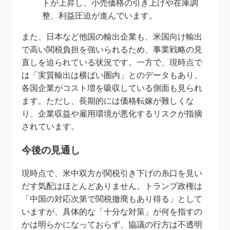
トが上昇し、小売価格の引き上げや在庫調
整、利益圧迫が進んでいます。
また、日本など他国の輸出企業も、米国向け輸出
で高い関税負担を強いられるため、事業戦略の見
直しを迫られている状況です。一方で、現時点で
は「実質輸出は横ばい圏内」とのデータもあり、
各国企業がコスト増を吸収している側面も見られ
ます。ただし、長期的には価格転嫁が難しくな
り、企業収益や雇用環境が悪化するリスクが指摘
されています。
今後の見通し
現時点で、米中双方が関税引き下げの糸口を見い
だす気配はほとんどありません。トランプ政権は
「中国の対応次第で関税撤廃もあり得る」として
いますが、具体的な「十分な対策」が何を指すの
かは明らかになっておらず、協議の行方は不透明