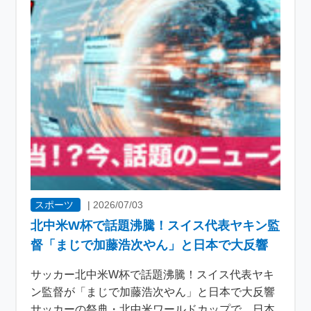
スポーツ
|
2026/07/03
北中米W杯で話題沸騰！スイス代表ヤキン監
督「まじで加藤浩次やん」と日本で大反響
サッカー北中米W杯で話題沸騰！スイス代表ヤキ
ン監督が「まじで加藤浩次やん」と日本で大反響
サッカーの祭典・北中米ワールドカップで、日本