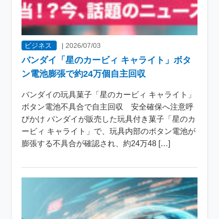
ビジネス
|
2026/07/03
バンダイ「星のカービィ キャライト」ボタ
ン電池膨張で約24万個自主回収
バンダイの玩具菓子「星のカービィ キャライト」
ボタン電池不具合で自主回収 安全確保へ注意呼
びかけ バンダイが販売した玩具付き菓子「星のカ
ービィ キャライト」で、玩具内部のボタン電池が
膨張する不具合が確認され、約24万48 […]