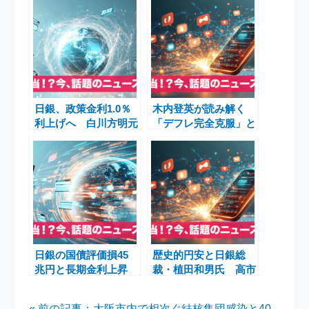
日銀、政策金利1.0％
木内登英が読み解く
利上げへ 白川方明元
「デフレ完全克服」と
総裁の「もっと早く利
日銀2％目標、そして
上げすべき」発言と暮
デフレ再来リスク
らしへの影響
日銀の国債評価損45
歴史的円安と日銀総
兆円と長期金利上昇
裁・植田和男氏 高市
――日本銀行決算が映
政権下で加速する利上
す日本経済のいま
げの岐路
« 前の記事：大阪市内で相次ぐ結核集団感染と40