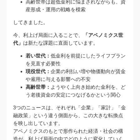
高齢世帯は超低金利に悩まされながらも、資
産形成・運用の戦略を模索
してきました。
今、利上げ局面に入ることで、
「アベノミクス世
代」
は新たな課題に直面しています。
若い世代：
低金利を前提にしたライフプラン
を見直す必要性
現役世代：
企業の利払い増や物価動向が賃金
や雇用に与える影響への不安
高齢世帯：
ようやく上向き始めた金利を、ど
う老後資金の安定につなげるかという関心
3つのニュースは、それぞれ「企業」「家計」「金
融政策」という違う側面から、この大きな転換点
を映し出しています。
アベノミクスのもとで形作られた経済・社会の構
造が、利上げ局面の中でどのように変化していく