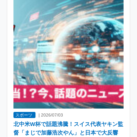
スポーツ
|
2026/07/03
北中米W杯で話題沸騰！スイス代表ヤキン監
督「まじで加藤浩次やん」と日本で大反響