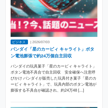
ビジネス
|
2026/07/03
バンダイ「星のカービィ キャライト」ボタ
ン電池膨張で約24万個自主回収
バンダイの玩具菓子「星のカービィ キャライト」
ボタン電池不具合で自主回収 安全確保へ注意呼
びかけ バンダイが販売した玩具付き菓子「星のカ
ービィ キャライト」で、玩具内部のボタン電池が
膨張する不具合が確認され、約24万48 […]