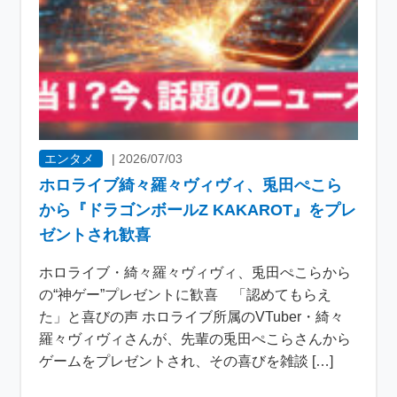
エンタメ
|
2026/07/03
ホロライブ綺々羅々ヴィヴィ、兎田ぺこら
から『ドラゴンボールZ KAKAROT』をプレ
ゼントされ歓喜
ホロライブ・綺々羅々ヴィヴィ、兎田ぺこらから
の“神ゲー”プレゼントに歓喜 「認めてもらえ
た」と喜びの声 ホロライブ所属のVTuber・綺々
羅々ヴィヴィさんが、先輩の兎田ぺこらさんから
ゲームをプレゼントされ、その喜びを雑談 […]