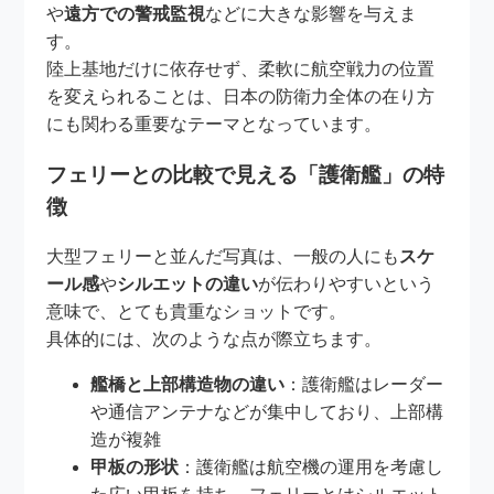
や
遠方での警戒監視
などに大きな影響を与えま
す。
陸上基地だけに依存せず、柔軟に航空戦力の位置
を変えられることは、日本の防衛力全体の在り方
にも関わる重要なテーマとなっています。
フェリーとの比較で見える「護衛艦」の特
徴
大型フェリーと並んだ写真は、一般の人にも
スケ
ール感
や
シルエットの違い
が伝わりやすいという
意味で、とても貴重なショットです。
具体的には、次のような点が際立ちます。
艦橋と上部構造物の違い
：護衛艦はレーダー
や通信アンテナなどが集中しており、上部構
造が複雑
甲板の形状
：護衛艦は航空機の運用を考慮し