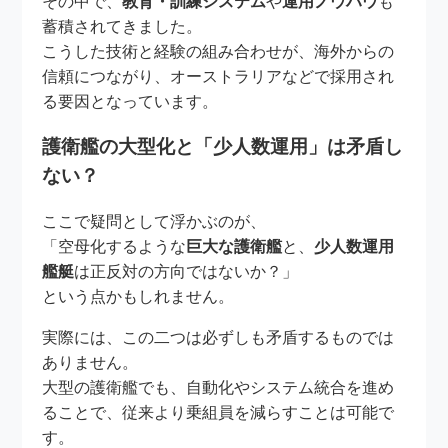
その中で、
教育・訓練システム
や
運用ノウハウ
も
蓄積されてきました。
こうした技術と経験の組み合わせが、海外からの
信頼につながり、オーストラリアなどで採用され
る要因となっています。
護衛艦の大型化と「少人数運用」は矛盾し
ない？
ここで疑問として浮かぶのが、
「空母化するような
巨大な護衛艦
と、
少人数運用
艦艇
は正反対の方向ではないか？」
という点かもしれません。
実際には、この二つは必ずしも矛盾するものでは
ありません。
大型の護衛艦でも、自動化やシステム統合を進め
ることで、従来より乗組員を減らすことは可能で
す。