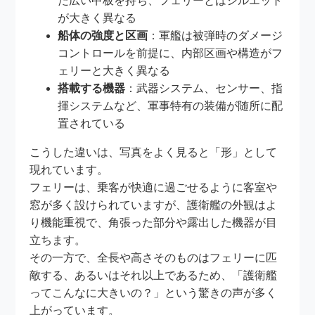
た広い甲板を持ち、フェリーとはシルエット
が大きく異なる
船体の強度と区画
：軍艦は被弾時のダメージ
コントロールを前提に、内部区画や構造がフ
ェリーと大きく異なる
搭載する機器
：武器システム、センサー、指
揮システムなど、軍事特有の装備が随所に配
置されている
こうした違いは、写真をよく見ると「形」として
現れています。
フェリーは、乗客が快適に過ごせるように客室や
窓が多く設けられていますが、護衛艦の外観はよ
り機能重視で、角張った部分や露出した機器が目
立ちます。
その一方で、全長や高さそのものはフェリーに匹
敵する、あるいはそれ以上であるため、「護衛艦
ってこんなに大きいの？」という驚きの声が多く
上がっています。