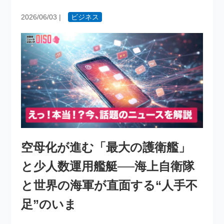
2026/06/03
|
ビジネス
空母化が進む「最大の護衛艦」
と少人数運用艦艇──海上自衛隊
と世界の海軍が直面する“人手不
足”のいま