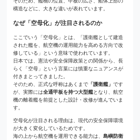
そのため、艦橋の位置、甲板の広さ、船体上部の
構造などに、大きな違いが表れています。
なぜ「空母化」が注目されるのか
ここでいう「空母化」とは、「護衛艦として建造
された艦を、航空機の運用能力を高める方向で改
修している」という意味で使われています。
日本では、憲法や安全保障政策との関係から、長
らく「空母」という言葉には慎重なニュアンスが
付きまとってきました。
そのため、正式な呼称はあくまで
「護衛艦」
です
が、実際には
全通甲板を持つ大型艦
となり、航空
機の離着艦を前提とした設計・改修が進んでいま
す。
空母化が注目される理由は、現代の安全保障環境
が大きく変化しているためです。
海の上から航空機を運用できる能力は、
島嶼防衛