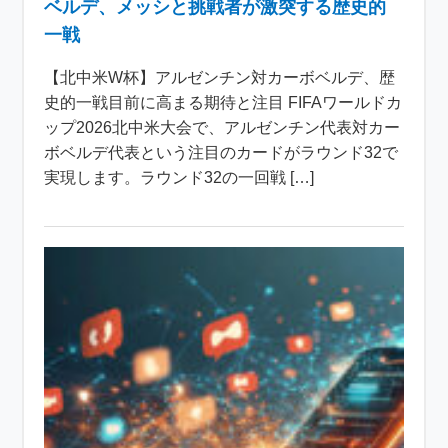
ベルデ、メッシと挑戦者が激突する歴史的
一戦
【北中米W杯】アルゼンチン対カーボベルデ、歴
史的一戦目前に高まる期待と注目 FIFAワールドカ
ップ2026北中米大会で、アルゼンチン代表対カー
ボベルデ代表という注目のカードがラウンド32で
実現します。ラウンド32の一回戦 […]