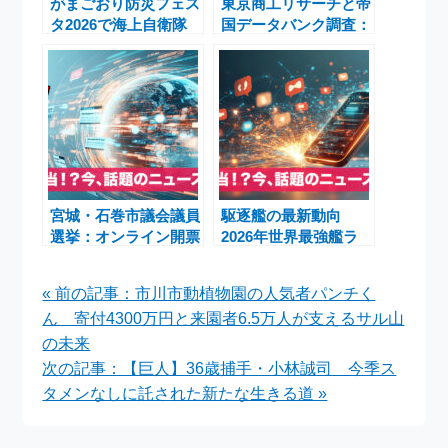
がまごおり防災フェス
東京商工リサーチと帝
タ2026で海上自衛隊
国データバンク調査：
護衛艦「さみだれ」一
道路貨物運送業倒産
般公開とP-2ネプチュ
163件で5年ぶり減も
ーン写真が話題
人手不足33件急増
宮城・石巻市議会議員
駆逐艦の最新動向
選挙：オンライン開票
2026年世界最強艦ラ
速報と投票率低下への
ンキングと韓国KDDX
懸念
をめぐるHD現代重工
« 前の記事：市川市動植物園の人気者パンチく
業・ハンファオーシャ
ん 寄付4300万円と来園者6.5万人が支えるサル山
ンの競争
の未来
次の記事：【巨人】36歳捕手・小林誠司 今季ス
タメンなしに託された新たな生きる道 »