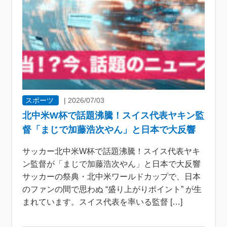
スポーツ
|
2026/07/03
北中米W杯で話題沸騰！スイス代表ヤキン監
督「まじで加藤浩次やん」と日本で大反響
サッカー北中米W杯で話題沸騰！スイス代表ヤキ
ン監督が「まじで加藤浩次やん」と日本で大反響
サッカーの祭典・北中米ワールドカップで、日本
のファンの間で思わぬ “盛り上がりポイント” が生
まれています。スイス代表を率いる監督 […]