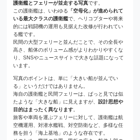
護衛艦とフェリーが並走する写真
です。
この護衛艦は、いわゆる
「空母化」が進められて
いる最大クラスの護衛艦
で、ヘリコプターや将来
的には戦闘機の運用も見据えた改修が行われてい
る艦です。
民間の大型フェリーと並んだことで、その全長や
高さ、船体のボリューム感がよりわかりやすくな
り、SNSやニュースサイトで大きな話題になって
います。
写真のポイントは、単に「大きい船が並んでい
る」というだけではありません。
海自の護衛艦と民間フェリーは、ぱっと見では似
たような「大きな船」に見えますが、
設計思想や
目的はまったく異なります
。
旅客や車両を運ぶフェリーに対して、護衛艦は航
空機運用、対潜水艦戦、対空防衛など、多様な任
務を担う「海上基地」のような存在です。