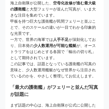
海上自衛隊が公開した、
空母化改修が進む最大級
の護衛艦
と大型フェリーが並んだ写真が、いま大
きな注目を集めています。
甲板を持つ巨大な護衛艦が民間フェリーと並ぶこ
とで、そのスケールの違いが一目でわかる印象的
な光景です。
一方で、世界の海軍では
人手不足
が深刻化してお
り、日本発の
少人数運用が可能な艦艇
が、オース
トラリアをはじめとする各国で「輸出の切り札」
として期待されています。
この記事では、話題となっている護衛艦の写真の
意味と、少人数運用艦艇がなぜ世界から注目され
ているのかを、やさしく整理してお伝えします。
「最大の護衛艦」がフェリーと並んだ写真
が話題に
まず話題の中心は、海上自衛隊が公式に公開した