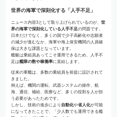
世界の海軍で深刻化する「人手不足」
ニュース内容3として取り上げられているのが、
世
界の海軍で深刻化している人手不足
の問題です。
日本だけでなく、多くの国で少子高齢化や志願者
の減少が進むなか、海軍や海上保安機関の人員確
保は大きな課題となっています。
艦艇は乗組員あってこそ運用できるため、人手不
足は
艦隊の数や稼働率
に直結します。
従来の軍艦は、多数の乗組員を前提に設計されて
きました。
例えば、機関の運転、武器システムの操作、航
海、通信、補給、医療など、多くの役割を人が担
う必要があったためです。
しかし、技術の進歩により
自動化
や
省人化
が可能
になってきたことで、「少人数でも運用できる艦