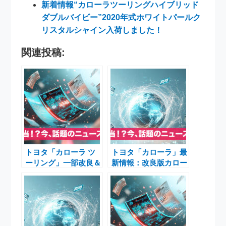
新着情報“カローラツーリングハイブリッド
ダブルバイビー”2020年式ホワイトパールク
リスタルシャイン入荷しました！
関連投稿:
トヨタ「カローラ ツ
トヨタ「カローラ」最
ーリング」一部改良＆
新情報：改良版カロー
60周年ACTIVE
ラ ツーリングと60周
SPORT新発売！ 6速
年特別仕様ACTIVE
MT教習車も
SPORT、教習車仕様
の一部改良が登場