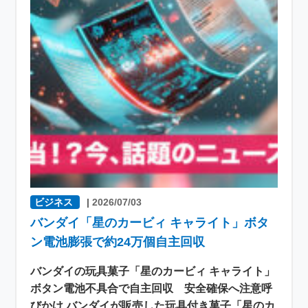
ビジネス
|
2026/07/03
バンダイ「星のカービィ キャライト」ボタ
ン電池膨張で約24万個自主回収
バンダイの玩具菓子「星のカービィ キャライト」
ボタン電池不具合で自主回収 安全確保へ注意呼
びかけ バンダイが販売した玩具付き菓子「星のカ