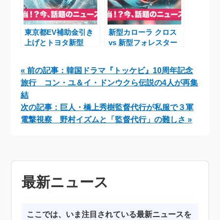
東京都EV補助金引き
新型カローラ クロス
上げとトヨタ新型
vs 新型フォレスター
「bZ4Xツーリング」
燃費・広さ・価格比
――電動ステーション
較！買うべき人ガイド
« 前の記事：韓国ドラマ『トッケビ』10周年記念
ワゴンが拓く都民のカ
旅行 コン・ユ＆イ・ドンウクら伝説の4人が再集
ーライフ
結
次の記事：巨人・橋上秀樹監督代行が私服で３軍
電撃視察 野村イズムと「監督代行」の難しさ »
最新ニュース
ここでは、いま注目されている最新ニュースを