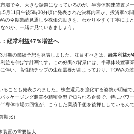
式市場で今、大きな話題になっているのが、半導体関連装置メ
6年5月11日午後5時30分頃に発表された決算内容が、投資家
WAの今期業績見通しや株価の動きを、わかりやすく丁寧にま
題なのか、一緒に見ていきましょう。
し：経常利益47％増益へ
27年3月期の業績予想を発表しました。注目すべきは、
経常利益が
に利益を伸ばす計画です。この好調の背景には、半導体装置事
化に伴い、高性能チップの生産需要が高まっており、TOWAの
いることも発表されました。株主還元を強化する姿勢が明確で
体パッケージング装置や精密金型で知られる企業で、特にパワ
の半導体市場の回復が、こうした業績予想を後押ししているん
（前期比）
導体装置の需要拡大