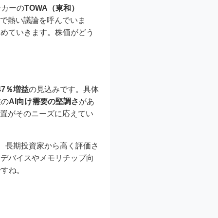
ーカーの
TOWA（東和）
の間で熱い議論を呼んでいま
とめていきます。株価がどう
47％増益
の見込みです。具体
業の
AI向け需要の堅調さ
があ
装置がそのニーズに応えてい
、長期投資家から高く評価さ
ーデバイスやメモリチップ向
ですね。