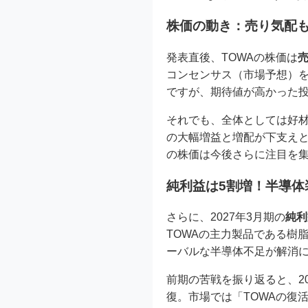
株価の動き：売り気配
発表直後、TOWAの株価は
コンセンサス（市場予想）を
ですが、期待値が高かった
それでも、全体としては好材
の大幅増益と増配が下支えと
の株価は今後さらに注目を
純利益は5割増！半導体
さらに、2027年3月期の
純利
TOWAの主力製品である樹
ーバルな半導体不足が解消に
前期の苦戦を振り返ると、2
復。市場では「TOWAの復