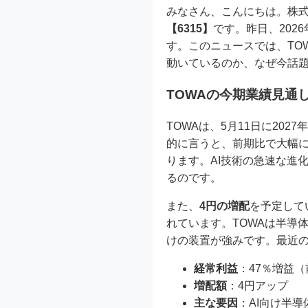
みなさん、こんにちは。株
【6315】
です。昨日、202
す。このニュースでは、TO
動いているのか、なぜ今話
TOWAの今期業績見通
TOWAは、5月11日に20
的に言うと、前期比で大幅
ります。AI技術の急速な進
るのです。
また、
4円の増配
を予定して
れています。TOWAは半導
けの装置が強みです。最近
経常利益
：47％増益
増配額
：4円アップ
主な要因
：AI向け半