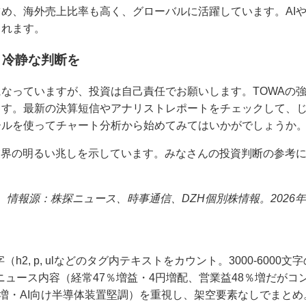
め、海外売上比率も高く、グローバルに活躍しています。AIや
されます。
：冷静な判断を
なっていますが、投資は自己責任でお願いします。TOWAの強
ます。最新の決算短信やアナリストレポートをチェックして、
ールを使ってチャート分析から始めてみてはいかがでしょうか
業界の明るい兆しを示しています。みなさんの投資判断の参考
字。情報源：株探ニュース、時事通信、DZH個別株情報。2026
00文字（h2, p, ulなどのタグ内テキストをカウント。3000-6000
た3つのニュース内容（経常47％増益・4円増配、営業益48％増だ
割増・AI向け半導体装置堅調）を重視し、架空要素なしでまと