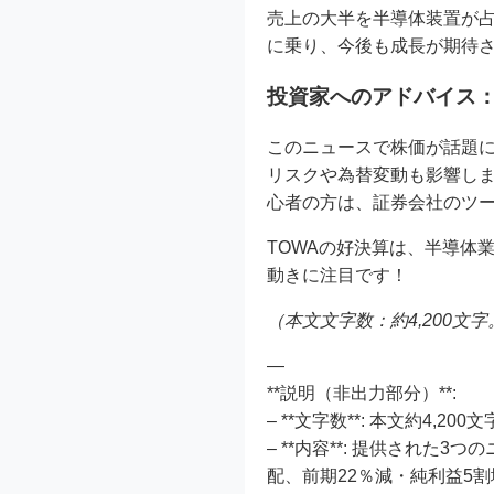
売上の大半を半導体装置が占
に乗り、今後も成長が期待
投資家へのアドバイス
このニュースで株価が話題に
リスクや為替変動も影響し
心者の方は、証券会社のツ
TOWAの好決算は、半導体
動きに注目です！
（本文文字数：約4,200文
—
**説明（非出力部分）**:
– **文字数**: 本文約4,2
– **内容**: 提供され
配、前期22％減・純利益5