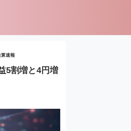
決算速報
益5割増と4円増