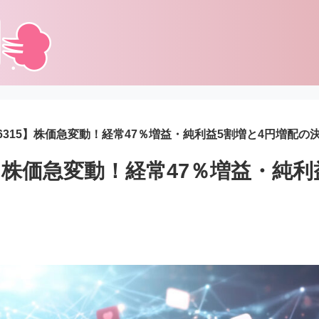
【6315】株価急変動！経常47％増益・純利益5割増と4円増配の
5】株価急変動！経常47％増益・純利