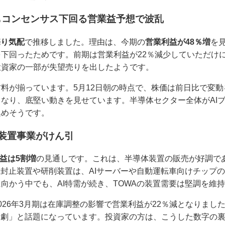
もコンセンサス下回る営業益予想で波乱
売り気配
で推移しました。理由は、今期の
営業利益が48％増
を
下回ったためです。前期は営業利益が22％減少していただけ
投資家の一部が失望売りを出したようです。
料が揃っています。5月12日朝の時点で、株価は前日比で変
なり、底堅い動きを見せています。半導体セクター全体がAIブ
集めそうです。
装置事業がけん引
益は5割増
の見通しです。これは、半導体装置の販売が好調で
脂封止装置や研削装置は、AIサーバーや自動運転車向けチップ
向かう中でも、AI特需が続き、TOWAの装置需要は堅調を維
026年3月期は在庫調整の影響で営業利益が22％減となりまし
活劇」と話題になっています。投資家の方は、こうした数字の