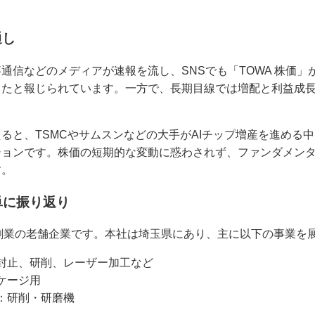
。
通し
通信などのメディアが速報を流し、SNSでも「TOWA 株価」
ったと報じられています。一方で、長期目線では増配と利益成
。
ると、TSMCやサムスンなどの大手がAIチップ増産を進める中
ションです。株価の短期的な変動に惑わされず、ファンダメン
す。
単に振り返り
9年創業の老舗企業です。本社は埼玉県にあり、主に以下の事業を
封止、研削、レーザー加工など
ケージ用
：研削・研磨機