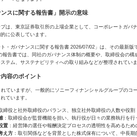
ナンスに関する報告書」開示の意味
ープは、東京証券取引所の上場企業として、コーポレートガバ
期的に公表しています。
・ガバナンスに関する報告書 2026/07/02」は、その最新版
この報告書では、同社のガバナンス体制の概要や、取締役会の構
システム、サステナビリティへの取り組みなどが整理されてい
な内容のポイント
されていますが、一般的にソニーフィナンシャルグループのコ
されています。
取締役と社外取締役のバランス、独立社外取締役の人数や役割
離
：取締役会が監督機能を担い、執行役が日々の業務執行を行
設置
：経営陣の選任や報酬決定プロセスの透明性を高めるため
考え方
：取引関係などを背景とした株式保有について、中長期