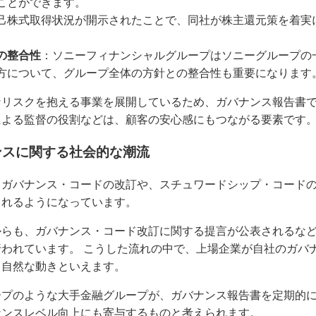
ことができます。
己株式取得状況が開示されたことで、同社が株主還元策を着実
の整合性
：ソニーフィナンシャルグループはソニーグループの
方について、グループ全体の方針との整合性も重要になります
なリスクを抱える事業を展開しているため、ガバナンス報告書
による監督の役割などは、顧客の安心感にもつながる要素です
ンスに関する社会的な潮流
トガバナンス・コードの改訂や、スチュワードシップ・コード
られるようになっています。
からも、ガバナンス・コード改訂に関する提言が公表されるな
われています。 こうした流れの中で、上場企業が自社のガバ
く自然な動きといえます。
ープのような大手金融グループが、ガバナンス報告書を定期的
ナンスレベル向上にも寄与するものと考えられます。