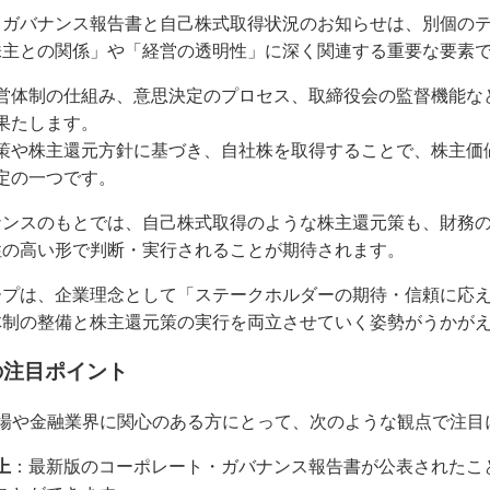
・ガバナンス報告書と自己株式取得状況のお知らせは、別個の
株主との関係」や「経営の透明性」に深く関連する重要な要素
営体制の仕組み、意思決定のプロセス、取締役会の監督機能な
果たします。
策や株主還元方針に基づき、自社株を取得することで、株主価
定の一つです。
ナンスのもとでは、自己株式取得のような株主還元策も、財務
性の高い形で判断・実行されることが期待されます。
ープは、企業理念として「ステークホルダーの期待・信頼に応
体制の整備と株主還元策の実行を両立させていく姿勢がうかが
の注目ポイント
市場や金融業界に関心のある方にとって、次のような観点で注目
上
：最新版のコーポレート・ガバナンス報告書が公表されたこ