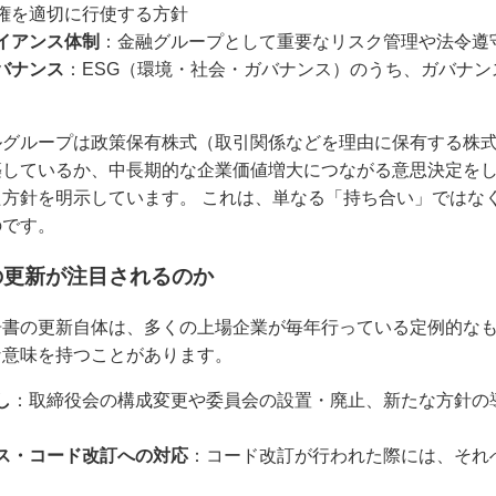
権を適切に行使する方針
イアンス体制
：金融グループとして重要なリスク管理や法令遵
バナンス
：ESG（環境・社会・ガバナンス）のうち、ガバナ
ルグループは政策保有株式（取引関係などを理由に保有する株
築しているか、中長期的な企業価値増大につながる意思決定を
方針を明示しています。 これは、単なる「持ち合い」ではな
のです。
の更新が注目されるのか
告書の更新自体は、多くの上場企業が毎年行っている定例的な
な意味を持つことがあります。
し
：取締役会の構成変更や委員会の設置・廃止、新たな方針の
。
ス・コード改訂への対応
：コード改訂が行われた際には、それ