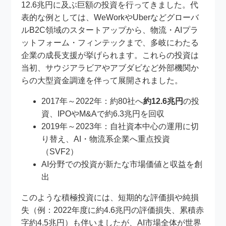
12.6兆円に及ぶ巨額の投資を行ってきました。代
表的な例としては、WeWorkやUberなどグローバ
ルB2C領域のスタートアップから、物流・AIプラ
ットフォーム・フィンテックまで、多岐にわたる
企業の成長支援が挙げられます。これらの投資は
当初、サウジアラビアやアブダビなど外部機関か
らの大型資金調達を伴って展開されました。
2017年～2022年：約80社へ
約12.6兆円
の投
資、IPOやM&Aで約6.3兆円を回収
2019年～2023年：自社資本中心の運用に切
り替え、AI・物流系企業へ重点投資
（SVF2）
AI分野での投資が新たな市場価値と収益を創
出
このような積極投資には、短期的な評価損や純損
失（例：2022年度に約4.6兆円の評価損失、累積赤
字約4.5兆円）も伴いましたが、AI市場全体が世界