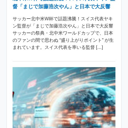
督「まじで加藤浩次やん」と日本で大反響
サッカー北中米W杯で話題沸騰！スイス代表ヤキ
ン監督が「まじで加藤浩次やん」と日本で大反響
サッカーの祭典・北中米ワールドカップで、日本
のファンの間で思わぬ “盛り上がりポイント” が生
まれています。スイス代表を率いる監督 […]