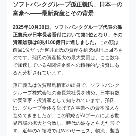
ソフトバンクグループ孫正義氏、日本一の
富豪へ――最新資産とその背景
2025年10月30日、ソフトバンクグループ代表の孫
正義氏が日本長者番付において第1位となり、その
資産総額は
8兆4100億円
に達しました。
この額は
前回1位だった柳井正氏の資産を約35億円上回るも
のです。孫氏の資産拡大の最大要因は、ここ数年
で加速しているAI関連企業への積極的な投資にあ
ると分析されています。
孫正義氏は佐賀県鳥栖市の出身で、ソフトバンク
グループ株式会社の会長兼社長を務め、日本有数
の実業家・投資家として知られています。孫氏
は、グループ全体を挙げてAI事業への資本投入を
進めてきましたが、この戦略がAIブームによる世
界市場の拡大と合致し、時代の波をとらえた形で
す。近年のAI領域ではWebサービス、物流、製造