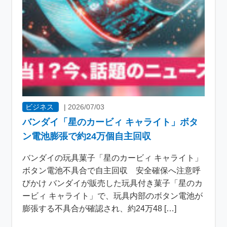
ビジネス
|
2026/07/03
バンダイ「星のカービィ キャライト」ボタ
ン電池膨張で約24万個自主回収
バンダイの玩具菓子「星のカービィ キャライト」
ボタン電池不具合で自主回収 安全確保へ注意呼
びかけ バンダイが販売した玩具付き菓子「星のカ
ービィ キャライト」で、玩具内部のボタン電池が
膨張する不具合が確認され、約24万48 […]