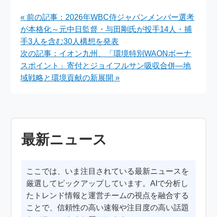
収、孫正義氏が描く
（TOB）の全貌と今
« 前の記事：2026年WBC侍ジャパンメンバー選考
「フィジカルAI」戦略
後の展開
が本格化～元中日監督・与田剛氏が投手14人・捕
手3人を含む30人構想を発表
次の記事：イオン九州、「環境特別WAONボーナ
スポイント」寄付とジョイフルサン吸収合併―地
域戦略と環境貢献の新展開 »
最新ニュース
ここでは、いま注目されている最新ニュースを
厳選してピックアップしています。AIで分析し
たトレンド情報と運営チームの視点を融合する
ことで、信頼性の高い速報や注目度の高い話題