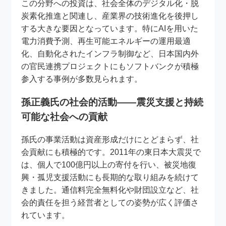
この分野への投資は、社会全体のデジタル化・脱
炭素化推進と関連し、産業界の技術進化を後押し
する大きな要因となっています。特にAIを用いた
電力消費予測、再生可能エネルギーの運用最適
化、自動化されたインフラ制御など、日本国内外
の官民連携プロジェクトにもソフトバンクが積極
参入する事例が多数見られます。
孫正義氏の社会的活動――震災支援と持続
可能な社会への貢献
孫氏の事業活動は資産形成だけにとどまらず、社
会貢献にも積極的です。2011年の東日本大震災で
は、個人で100億円以上の寄付を行い、被災地復
興・孤児支援活動にも長期的な取り組みを続けて
きました。通信料完全無料化や財団設立など、社
会的責任を担う経営者としての姿勢が広く評価さ
れています。