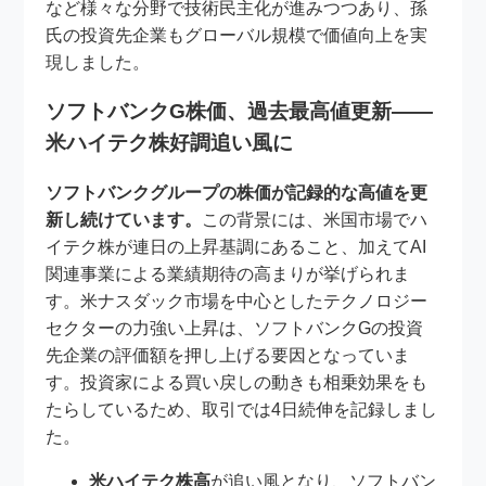
など様々な分野で技術民主化が進みつつあり、孫
氏の投資先企業もグローバル規模で価値向上を実
現しました。
ソフトバンクG株価、過去最高値更新――
米ハイテク株好調追い風に
ソフトバンクグループの株価が記録的な高値を更
新し続けています。
この背景には、米国市場でハ
イテク株が連日の上昇基調にあること、加えてAI
関連事業による業績期待の高まりが挙げられま
す。米ナスダック市場を中心としたテクノロジー
セクターの力強い上昇は、ソフトバンクGの投資
先企業の評価額を押し上げる要因となっていま
す。投資家による買い戻しの動きも相乗効果をも
たらしているため、取引では4日続伸を記録しまし
た。
米ハイテク株高
が追い風となり、ソフトバン