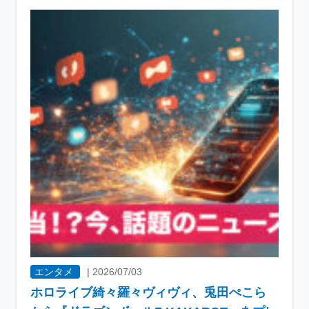
エンタメ
|
2026/07/03
ホロライブ綺々羅々ヴィヴィ、兎田ぺこら