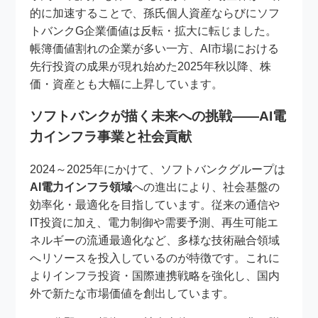
的に加速することで、孫氏個人資産ならびにソフ
トバンクG企業価値は反転・拡大に転じました。
帳簿価値割れの企業が多い一方、AI市場における
先行投資の成果が現れ始めた2025年秋以降、株
価・資産とも大幅に上昇しています。
ソフトバンクが描く未来への挑戦――AI電
力インフラ事業と社会貢献
2024～2025年にかけて、ソフトバンクグループは
AI電力インフラ領域
への進出により、社会基盤の
効率化・最適化を目指しています。従来の通信や
IT投資に加え、電力制御や需要予測、再生可能エ
ネルギーの流通最適化など、多様な技術融合領域
へリソースを投入しているのが特徴です。これに
よりインフラ投資・国際連携戦略を強化し、国内
外で新たな市場価値を創出しています。