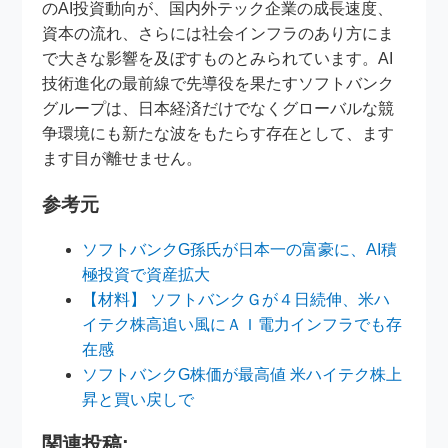
のAI投資動向が、国内外テック企業の成長速度、
資本の流れ、さらには社会インフラのあり方にま
で大きな影響を及ぼすものとみられています。AI
技術進化の最前線で先導役を果たすソフトバンク
グループは、日本経済だけでなくグローバルな競
争環境にも新たな波をもたらす存在として、ます
ます目が離せません。
参考元
ソフトバンクG孫氏が日本一の富豪に、AI積
極投資で資産拡大
【材料】 ソフトバンクＧが４日続伸、米ハ
イテク株高追い風にＡＩ電力インフラでも存
在感
ソフトバンクG株価が最高値 米ハイテク株上
昇と買い戻しで
関連投稿: