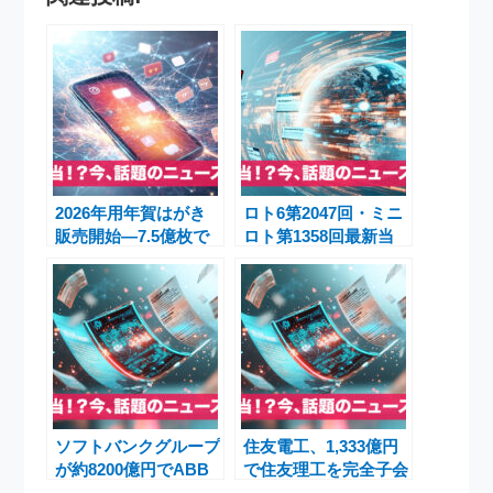
2026年用年賀はがき
ロト6第2047回・ミニ
販売開始―7.5億枚で
ロト第1358回最新当
過去最低も、地域やキ
選番号速報と当選金額
ャラデザイン充実：福
一覧
岡・長崎・札幌も盛況
ソフトバンクグループ
住友電工、1,333億円
が約8200億円でABB
で住友理工を完全子会
ロボティクス事業を買
社化――公開買付け