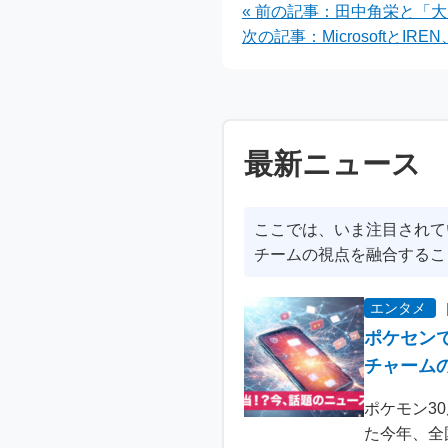
« 前の記事：田中角栄と「
ド
を
次の記事：MicrosoftとIR
最新ニュース
ここでは、いま注目されて
チームの視点を融合するこ
エンタメ
ポケセン
チャーム
ポケモン3
た今年、全