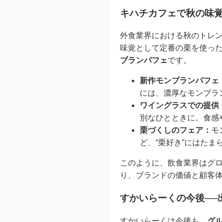
キハチカフェで秋の味覚
外食業界における秋のトレ
味覚として定番の栗を使っ
ブランパフェ
です。
新作モンブランパフェ
には、濃厚なモンブラ
ワイングラスでの提供
別なひとときに。食感
栗づくしのフェア：
モ
ど、“栗好き”にはた
このように、飲食業界はグロ
り、ブランドの価値と顧客
すかいらーくの今後──
すかいらーくは今後も、
グル