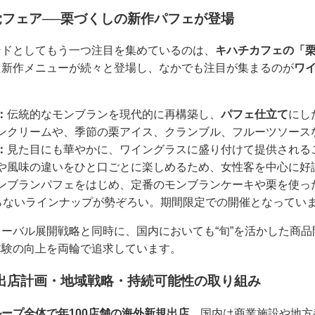
フェア──栗づくしの新作パフェが登場
ンドとしてもう一つ注目を集めているのは、
キハチカフェの「
た新作メニューが続々と登場し、なかでも注目が集まるのが
ワ
：
伝統的なモンブランを現代的に再構築し、
パフェ仕立て
にし
ンクリームや、季節の栗アイス、クランブル、フルーツソース
：
見た目にも華やかに、ワイングラスに盛り付けて提供される
や風味の違いをひと口ごとに楽しめるため、女性客を中心に好
ンブランパフェをはじめ、定番のモンブランケーキや栗を使っ
まらないラインナップが勢ぞろい。期間限定での開催となってい
ーバル展開戦略と同時に、国内においても“旬”を活かした商
体験の向上を両輪で追求しています。
出店計画・地域戦略・持続可能性の取り組み
ープ全体で年100店舗の海外新規出店
、国内は商業施設や地方