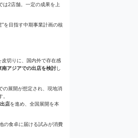
では2店舗。一定の成果を上
営”を目指す中期事業計画の核
を皮切りに、国内外で存在感
や東南アジアでの出店を検討
し
での展開が想定され、現地消
す。
規出店
を進め、全国展開を本
各地の食卓に届ける試みが消費