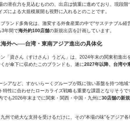
場の潜在力を見込むものの、出店は慎重に進めており、現段階
イズによる大規模展開も視野に入れるとのことです。
ブランド多角化は、激変する外食産業の中で“サステナブル経
ら3年間で
海外約100店舗
の新規出店を計画しています。
海外へ──台湾・東南アジア進出の具体化
ン「資さん（すけさん）うどん」は、2024年末の関東初進出
ーくが傘下に収めたこのブランドも、遂に
2027年以降、台湾
ーシアなど、すかいらーくグループが既に強い基盤を持つ地域
ト特性に合わせたローカライズ戦略も重要な課題となりそうで
内でも2026年末までに関東・関西・中国・九州に
30店舗の新
九州で絶大な支持を受けるだけに、その“本場の味”をアジア