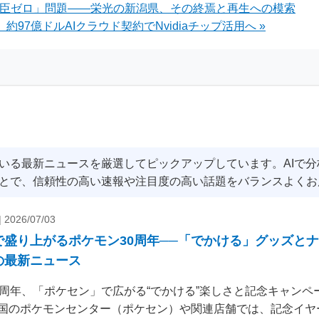
大臣ゼロ」問題——栄光の新潟県、その終焉と再生への模索
チェック
出の快挙
EN、約97億ドルAIクラウド契約でNvidiaチップ活用へ »
いる最新ニュースを厳選してピックアップしています。AIで
とで、信頼性の高い速報や注目度の高い話題をバランスよくお
|
2026/07/03
で盛り上がるポケモン30周年──「でかける」グッズと
の最新ニュース
0周年、「ポケセン」で広がる“でかける”楽しさと記念キャンペー
国のポケモンセンター（ポケセン）や関連店舗では、記念イヤ