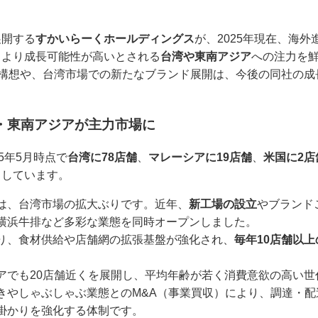
展開する
すかいらーくホールディングス
が、2025年現在、海
、より成長可能性が高いとされる
台湾や東南アジア
への注力を
開構想や、台湾市場での新たなブランド展開は、今後の同社の
・東南アジアが主力市場に
5年5月時点で
台湾に78店舗
、
マレーシアに19店舗
、
米国に2店
トしています。
は、台湾市場の拡大ぶりです。近年、
新工場の設立
やブランド
横浜牛排など多彩な業態を同時オープンしました。
り、食材供給や店舗網の拡張基盤が強化され、
毎年10店舗以
アでも20店舗近くを展開し、平均年齢が若く消費意欲の高い世
きやしゃぶしゃぶ業態とのM&A（事業買収）により、調達・
掛かりを強化する体制です。