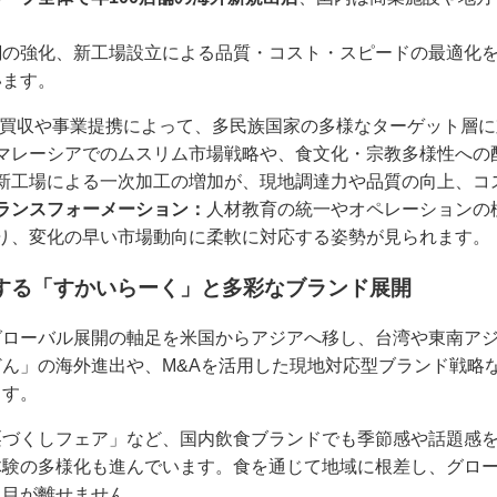
網の強化、新工場設立による品質・コスト・スピードの最適化
います。
買収や事業提携によって、多民族国家の多様なターゲット層に
マレーシアでのムスリム市場戦略や、食文化・宗教多様性への
新工場による一次加工の増加が、現地調達力や品質の向上、コ
ランスフォーメーション：
人材教育の統一やオペレーションの標
り、変化の早い市場動向に柔軟に対応する姿勢が見られます。
する「すかいらーく」と多彩なブランド展開
グローバル展開の軸足を米国からアジアへ移し、台湾や東南ア
ん」の海外進出や、M&Aを活用した現地対応型ブランド戦略
ます。
栗づくしフェア」など、国内飲食ブランドでも季節感や話題感
体験の多様化も進んでいます。食を通じて地域に根差し、グロ
、目が離せません。