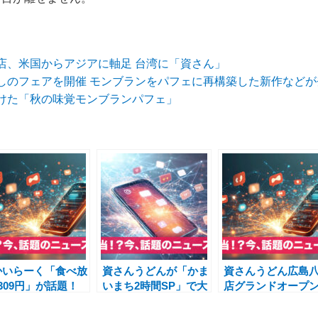
店、米国からアジアに軸足 台湾に「資さん」
しのフェアを開催 モンブランをパフェに再構築した新作などが
けた「秋の味覚モンブランパフェ」
かいらーく「食べ放
資さんうどんが「かま
資さんうどん広島
309円」が話題！
いまち2時間SP」で大
店グランドオープ
ッフェ ザ フォレ
注目！福岡発の老舗う
北九州ソウルフー
ト」「飲茶コース」
どん店の魅力と東京進
広島市内初上陸