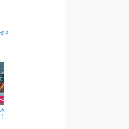
登場
八木
ン！
ドが