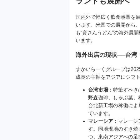
ランドも展開へ
国内外で幅広く飲食事業を
います。米国での展開から
も“資さんうどん”の海外展
います。
海外出店の現状──台湾
すかいらーくグループは202
成長の主軸をアジアにシフ
台湾市場：
特筆すべき
野森珈琲、しゃぶ葉、
台北新工場の稼働によ
ています。
マレーシア：
マレーシ
す。同地現地のすき焼
つ、東南アジアへの足