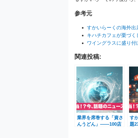
参考元
すかいらーくの海外出
キハチカフェが栗づく
ワイングラスに盛り付
関連投稿:
業界を席巻する「資さ
す
んうどん」――100店
題2
舗目前、全国に広がる
「ブ
北九州発のソウルフー
ス