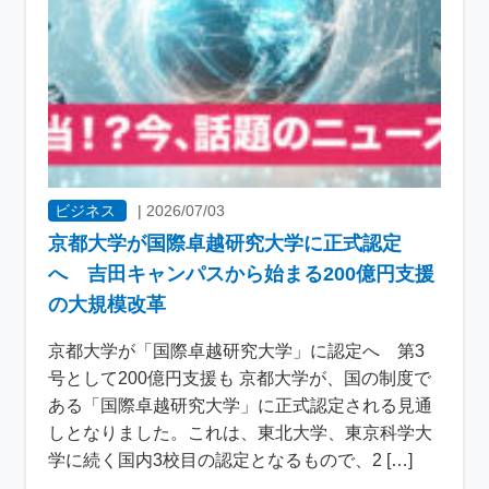
ビジネス
|
2026/07/03
京都大学が国際卓越研究大学に正式認定
へ 吉田キャンパスから始まる200億円支援
の大規模改革
京都大学が「国際卓越研究大学」に認定へ 第3
号として200億円支援も 京都大学が、国の制度で
ある「国際卓越研究大学」に正式認定される見通
しとなりました。これは、東北大学、東京科学大
学に続く国内3校目の認定となるもので、2 […]