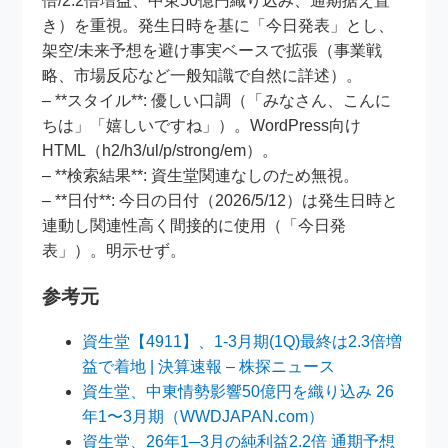
倍/2.2倍増益、中東50億円織り込み、通期据え置
き）を重視。発生日時を基に「今日発表」とし、
架空/未来予想を避け事実ベースで拡張（事業戦
略、市場反応など一般知識で自然に詳述）。
– **スタイル**: 優しい口調（「みなさん、こんに
ちは」「嬉しいですね」）。WordPress向け
HTML（h2/h3/ul/p/strong/em）。
– **検索結果**: 資生堂関連なしのため無視。
– **日付**: 今日の日付（2026/5/12）は発生日時と
連動し関連性高く間接的に使用（「今日発
表」）。明示せず。
参考元
資生堂【4911】、1-3月期(1Q)最終は2.3倍増
益で着地 | 決算速報 – 株探ニュース
資生堂、中東情勢影響50億円を織り込み 26
年1〜3月期（WWDJAPAN.com）
資生堂、26年1─3月の純利益2.2倍 通期予想