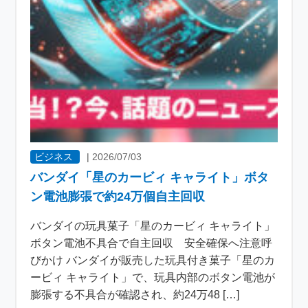
ビジネス
|
2026/07/03
バンダイ「星のカービィ キャライト」ボタ
ン電池膨張で約24万個自主回収
バンダイの玩具菓子「星のカービィ キャライト」
ボタン電池不具合で自主回収 安全確保へ注意呼
びかけ バンダイが販売した玩具付き菓子「星のカ
ービィ キャライト」で、玩具内部のボタン電池が
膨張する不具合が確認され、約24万48 […]