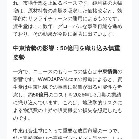
れ、市場予想を上回るペースです。純利益の大幅
増は、原材料費の高騰を吸収した価格改定と、効
率的なサプライチェーンの運用によるものです。
資生堂はここ数年、グローバルな事業再編を進め
ており、その効果が今期に顕著に出ています。
中東情勢の影響：50億円を織り込み慎重
姿勢
一方で、ニュースのもう一つの焦点は
中東情勢
の
影響です。WWDJAPAN.comの報道によると、資
生堂は中東地域での事業に影響が出る可能性を考
慮し、約
50億円
のコストを2026年1-3月期の業績
に織り込んでいます。これは、地政学的リスクに
よる物流費の上昇や販売機会の損失を想定したも
のです。
中東は資生堂にとって重要な成長市場の一つで、
特に富裕層向けの高級ブランドが人気です。しか