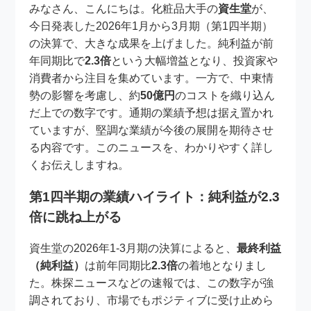
みなさん、こんにちは。化粧品大手の
資生堂
が、
今日発表した2026年1月から3月期（第1四半期）
の決算で、大きな成果を上げました。純利益が前
年同期比で
2.3倍
という大幅増益となり、投資家や
消費者から注目を集めています。一方で、中東情
勢の影響を考慮し、約
50億円
のコストを織り込ん
だ上での数字です。通期の業績予想は据え置かれ
ていますが、堅調な業績が今後の展開を期待させ
る内容です。このニュースを、わかりやすく詳し
くお伝えしますね。
第1四半期の業績ハイライト：純利益が2.3
倍に跳ね上がる
資生堂の2026年1-3月期の決算によると、
最終利益
（純利益）
は前年同期比
2.3倍
の着地となりまし
た。株探ニュースなどの速報では、この数字が強
調されており、市場でもポジティブに受け止めら