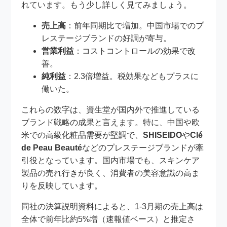
れています。もう少し詳しく見てみましょう。
売上高
：前年同期比で増加。中国市場でのプ
レステージブランドの好調が寄与。
営業利益
：コストコントロールの効果で改
善。
純利益
：2.3倍増益。税効果などもプラスに
働いた。
これらの数字は、資生堂が国内外で推進している
ブランド戦略の成果と言えます。特に、中国や欧
米での高級化粧品需要が堅調で、
SHISEIDO
や
Clé
de Peau Beauté
などのプレステージブランドが牽
引役となっています。国内市場でも、スキンケア
製品の売れ行きが良く、消費者の美容意識の高ま
りを反映しています。
同社の決算説明資料によると、1-3月期の売上高は
全体で前年比約5%増（速報値ベース）と推定さ