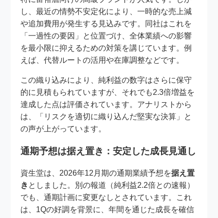
し、最近の情勢不安定化により、一時的な売上減
や追加費用が発生する見込みです。同社はこれを
「一過性の要因」と位置づけ、全体業績への影響
を最小限に抑えるための対策を講じています。例
えば、代替ルートの活用や在庫調整などです。
この織り込みにより、純利益の数字はさらに保守
的に見積もられていますが、それでも2.3倍増益を
達成した点は評価されています。アナリストから
は、「リスクを適切に織り込んだ堅実な決算」と
の声が上がっています。
通期予想は据え置き：安定した成長見通し
資生堂は、2026年12月期の通期業績予想を
据え置
き
としました。別の報道（純利益2.2倍との速報）
でも、通期計画に変更なしとされています。これ
は、1Qの好調を背景に、年間を通じた成長を確信