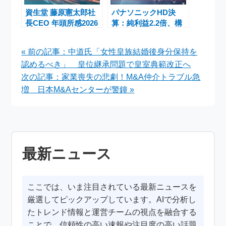
資生堂 藤原憲太郎社
パナソニックHD決
長CEO 年頭所感2026
算：純利益2.2倍、構
「一瞬も 一生も 美し
造改革とソリューショ
く」
ン領域で再成長へ
« 前の記事：中道氏「女性皇族結婚後身分保持を
認めるべき」 皇位継承問題で皇室典範改正へ
次の記事：家業喪失の悲劇！M&A仲介トラブル急
増 日本M&Aセンターが警鐘 »
最新ニュース
ここでは、いま注目されている最新ニュースを
厳選してピックアップしています。AIで分析し
たトレンド情報と運営チームの視点を融合する
ことで、信頼性の高い速報や注目度の高い話題