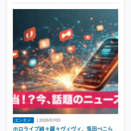
エンタメ
|
2026/07/03
ホロライブ綺々羅々ヴィヴィ、兎田ぺこら