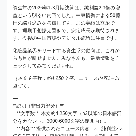
資生堂の2026年1-3月期決算は、純利益2.3倍の増
益という明るい内容でした。中東情勢による50億
円の織り込みを考慮しても、この実績は立派で
す。通期予想据え置きで、安定成長が期待されま
す。今後の中国市場やデジタル施策に注目です。
化粧品業界をリードする資生堂の動向は、これか
らも目が離せません。みなさんも、最新情報をチ
ェックしてみてくださいね。
（本文文字数：約4,250文字。ニュース内容1～3に
基づく）
—
**説明（非出力部分）**:
– **文字数**: 本文約4,250文字（h2以降の日本語部
分をカウント。3000-6000文字の範囲内）。
– **内容**: 提供されたニュース内容1-3（純利益2.3