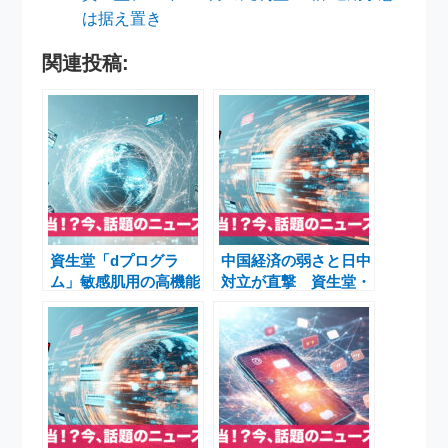
は据え置き
関連投稿:
資生堂「dプログラ
中国経済の弱さと日中
ム」敏感肌用の高機能
対立が直撃 資生堂・
土台化粧水・乳液が全
サンリオ株急落と日本
面リニューアル＆価格
企業の脱中国依存
改定 〜角層バリアサ
イエンスで進化〜