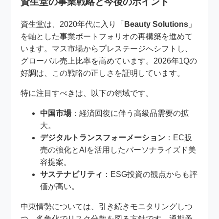
資生堂の事業戦略と今後のポイント
資生堂は、2020年代に入り「
Beauty Solutions
」
を軸とした事業ポートフォリオの再構築を進めて
います。マス市場からプレステージへシフトし、
グローバル売上比率を高めています。2026年1Qの
好調は、この戦略の正しさを証明しています。
特に注目すべきは、以下の領域です。
中国市場
：経済回復に伴う高級品需要の拡
大。
デジタルトランスフォーメーション
：EC販
売の強化とAIを活用したパーソナライズド美
容提案。
サステナビリティ
：ESG投資の観点からも評
価が高い。
中東情勢については、引き続きモニタリングしつ
つ、多角化でリスク分散を図る方針です。通期予