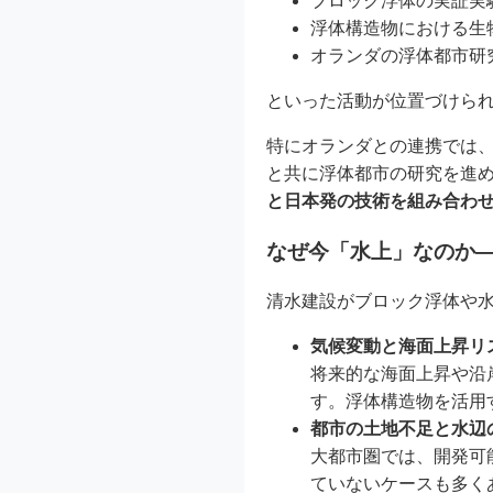
ブロック浮体の実証実験
浮体構造物における生
オランダの浮体都市研究「F
といった活動が位置づけら
特にオランダとの連携では
と共に浮体都市の研究を進め
と日本発の技術を組み合わ
なぜ今「水上」なのか
清水建設がブロック浮体や
気候変動と海面上昇リ
将来的な海面上昇や沿
す。浮体構造物を活用
都市の土地不足と水辺
大都市圏では、開発可
ていないケースも多く