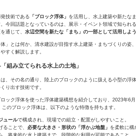
開発技術である
「ブロック浮体」
を活用し、水上建築や新たな
す。今回話題となっているのは、展示・イベント領域で知られ
証を通じて、
水辺空間を新たな「まち」の一部として活用しよ
浮体」とは何か、清水建設が目指す水上建築・まちづくりの姿
りやすく解説します。
―「組み立てられる水上の土地」
」
は、その名の通り、陸上のブロックのように扱える小型の浮
つくり出す技術です。
ロック浮体を使った浮体建築構想を紹介しており、2023年6
 このブロック浮体は、以下のような特徴を持ちます。
ジュール
で構成され、現場での組立・配置がしやすいこと。
げることで、
必要な大きさ・形状の「浮かぶ地盤」
を柔軟に構
ら、将来的な水上建築まで、段階的な利用が可能であること。