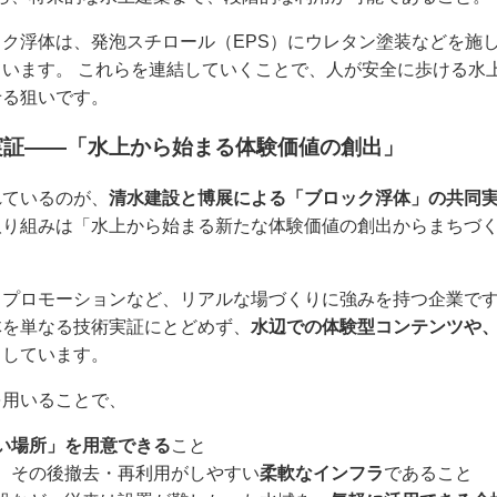
ク浮体は、発泡スチロール（EPS）にウレタン塗装などを施
います。 これらを連結していくことで、人が安全に歩ける水
せる狙いです。
実証――「水上から始まる体験価値の創出」
れているのが、
清水建設と博展による「ブロック浮体」の共同
取り組みは「水上から始まる新たな体験価値の創出からまちづ
・プロモーションなど、リアルな場づくりに強みを持つ企業で
体を単なる技術実証にとどめず、
水辺での体験型コンテンツや
としています。
を用いることで、
い場所」を用意できる
こと
、その後撤去・再利用がしやすい
柔軟なインフラ
であること