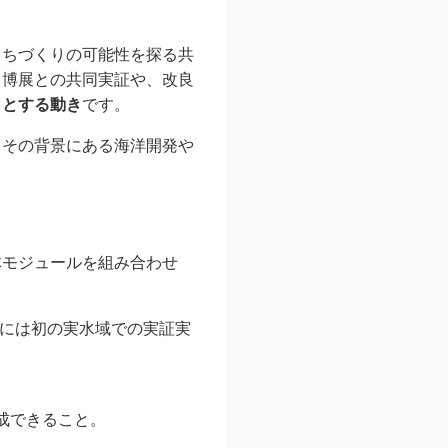
まちづくりの可能性を探る共
る博展との共同実証や、改良
うとする動き
です。
、その背景にある海洋開発や
体モジュールを組み合わせ
月には初の実水域での実証実
成できること。