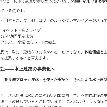
設など、従来は設置が難しかった水域を、
気軽に活用できる余
れている点です。
を活用することで、例えば以下のような使い方がイメージされ
トイベント・音楽ライブ
などの期間限定店舗
となった、水辺散策ルートの拠点
構想は、単に「建物を水に浮かべる」だけでなく、
体験価値と
ル
を提案するものと言えます。
実証――水上建築の事業化へ
、
「改良型ブロック浮体」を使った実証
と、それによる
水上建
ると、清水建設は水辺のにぎわい創出に向けて、浮体式建築の
改善・改良しているとされています。 これにより、より安全