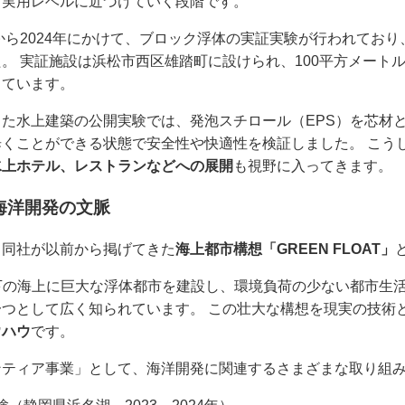
、実用レベルに近づけていく段階です。
年から2024年にかけて、ブロック浮体の実証実験が行われてお
。 実証施設は浜松市西区雄踏町に設けられ、100平方メート
っています。
た水上建築の公開実験では、発泡スチロール（EPS）を芯材
くことができる状態で安全性や快適性を検証しました。 こう
水上ホテル、レストランなどへの展開
も視野に入ってきます。
と海洋開発の文脈
、同社が以前から掲げてきた
海上都市構想「GREEN FLOAT」
赤道直下の海上に巨大な浮体都市を建設し、環境負荷の少ない都市
つとして広く知られています。 この壮大な構想を現実の技術
ウハウ
です。
ンティア事業」として、海洋開発に関連するさまざまな取り組