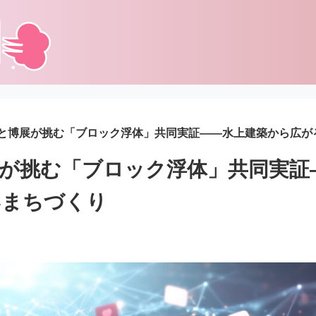
と博展が挑む「ブロック浮体」共同実証――水上建築から広が
が挑む「ブロック浮体」共同実証
いまちづくり