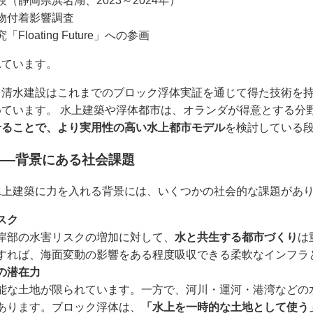
（静岡県浜名湖、2023～2024年）
物付着影響調査
loating Future」への参画
れています。
、清水建設はこれまでのブロック浮体実証を通じて得た技術を
ています。 水上建築や浮体都市は、オランダが得意とする分
せることで、より実用性の高い水上都市モデル
を検討している
――背景にある社会課題
水上建築に力を入れる背景には、いくつかの社会的な課題があ
スク
岸部の水害リスクの増加に対して、
水と共生する都市づくり
は
すれば、海面変動の影響をある程度吸収できる柔軟なインフラ
の潜在力
能な土地が限られています。一方で、河川・運河・港湾などの
あります。ブロック浮体は、
「水上を一時的な土地として使う