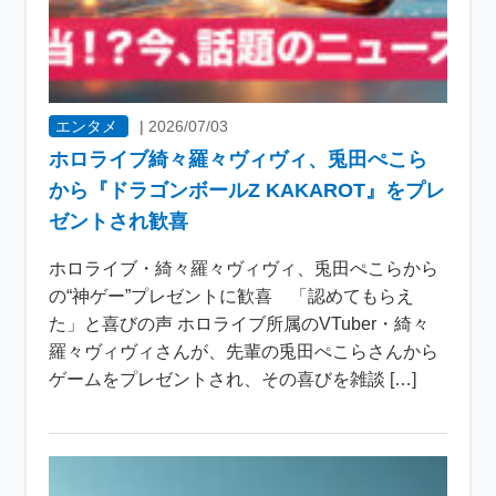
エンタメ
|
2026/07/03
ホロライブ綺々羅々ヴィヴィ、兎田ぺこら
から『ドラゴンボールZ KAKAROT』をプレ
ゼントされ歓喜
ホロライブ・綺々羅々ヴィヴィ、兎田ぺこらから
の“神ゲー”プレゼントに歓喜 「認めてもらえ
た」と喜びの声 ホロライブ所属のVTuber・綺々
羅々ヴィヴィさんが、先輩の兎田ぺこらさんから
ゲームをプレゼントされ、その喜びを雑談 […]