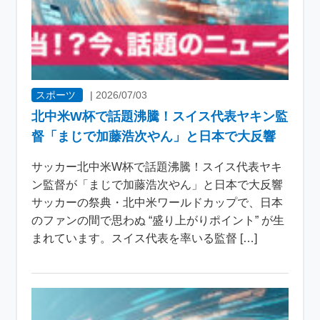
スポーツ
|
2026/07/03
北中米W杯で話題沸騰！スイス代表ヤキン監
督「まじで加藤浩次やん」と日本で大反響
サッカー北中米W杯で話題沸騰！スイス代表ヤキ
ン監督が「まじで加藤浩次やん」と日本で大反響
サッカーの祭典・北中米ワールドカップで、日本
のファンの間で思わぬ “盛り上がりポイント” が生
まれています。スイス代表を率いる監督 […]