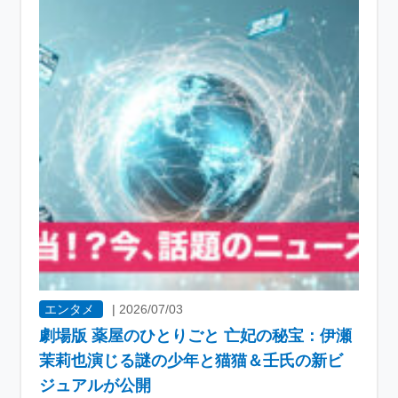
エンタメ
|
2026/07/03
劇場版 薬屋のひとりごと 亡妃の秘宝：伊瀬
茉莉也演じる謎の少年と猫猫＆壬氏の新ビ
ジュアルが公開