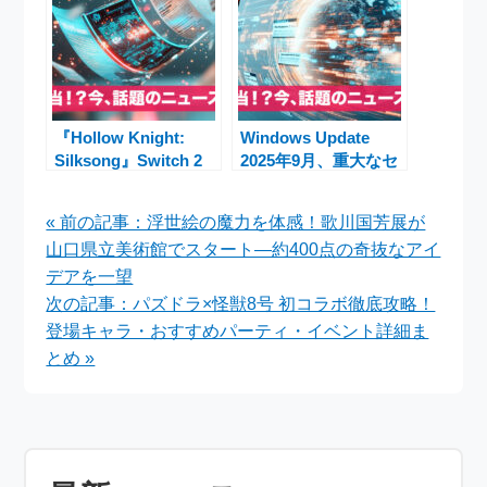
『Hollow Knight:
Windows Update
Silksong』Switch 2
2025年9月、重大なセ
版無料アップグレード
キュリティ脆弱性を
発表！発売日・Game
81件修正
« 前の記事：浮世絵の魔力を体感！歌川国芳展が
Pass・DLCパロディ
――Microsoftが
山口県立美術館でスタート—約400点の奇抜なアイ
まで注目ニュース総ま
Windows 10/11・
とめ
Office・Azureに緊急
デアを一望
パッチ配信
次の記事：パズドラ×怪獣8号 初コラボ徹底攻略！
登場キャラ・おすすめパーティ・イベント詳細ま
とめ »