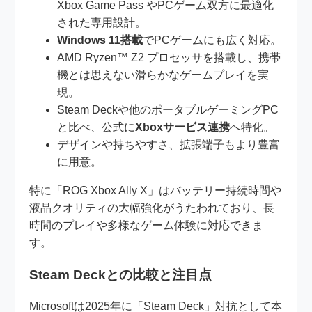
Xbox Game Pass やPCゲーム双方に最適化
された専用設計。
Windows 11搭載
でPCゲームにも広く対応。
AMD Ryzen™ Z2 プロセッサを搭載し、携帯
機とは思えない滑らかなゲームプレイを実
現。
Steam Deckや他のポータブルゲーミングPC
と比べ、公式に
Xboxサービス連携
へ特化。
デザインや持ちやすさ、拡張端子もより豊富
に用意。
特に「ROG Xbox Ally X」はバッテリー持続時間や
液晶クオリティの大幅強化がうたわれており、長
時間のプレイや多様なゲーム体験に対応できま
す。
Steam Deckとの比較と注目点
Microsoftは2025年に「Steam Deck」対抗として本