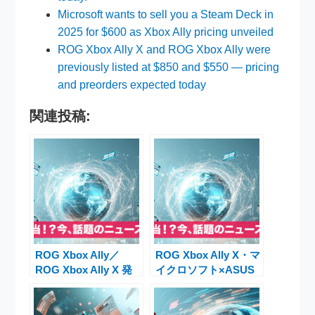
Microsoft wants to sell you a Steam Deck in
2025 for $600 as Xbox Ally pricing unveiled
ROG Xbox Ally X and ROG Xbox Ally were
previously listed at $850 and $550 — pricing
and preorders expected today
関連投稿:
ROG Xbox Ally／
ROG Xbox Ally X・マ
ROG Xbox Ally X 発
イクロソフト×ASUS
売決定！Microsoft ×
が新時代ポータブルゲ
ASUS携帯型ゲーミン
ーミングPCを発売
グPCの全貌