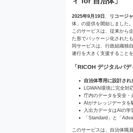
ィ for 自治体」
2025年9月19日
、
リコージ
体」の提供を開始しました
このサービスは、従来から企
た形でパッケージ化された
同サービスは、行政組織独
遂行を大きく支援すること
「RICOH デジタルバデ
自治体専用に設計され
LGWAN環境に完全対
庁内のデータを安全・
AIがナレッジデータ
入出力データはAIの
「Standard」と「A
このサービスは、自治体職