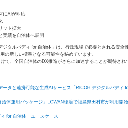
にAIが即応
化
リット拡大
と実績を自治体へ展開
H デジタルバディ for 自治体」は、行政現場で必要とされる安
運用の新しい標準となる可能性を秘めています。
けて、全国自治体のDX推進がさらに加速することが期待され
ータと連携可能な生成AIサービス「RICOH デジタルバディ f
I for 自治体運用パッケージ」LGWAN環境で福島県田村市が利用開
ィ for 自治体」ユースケース