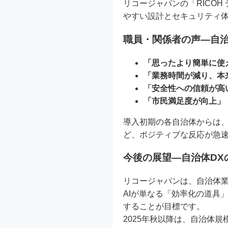
リコージャパンの「RICOH
やすい設計とセキュリティ
職員・関係者の声—自
「思ったより簡単に使
「業務時間が減り、本
「安全性への信頼が高
「市民満足度が向上」
導入初期の各自治体からは
ど、ポジティブな反応が急
今後の展望—自治体DX
リコージャパンは、自治体業
AIが単なる「効率化の道具
することが目標です。
2025年秋以降は、自治体