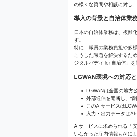
の様々な質問や相談に対し、
導入の背景と自治体業
日本の自治体業務は、複雑
す。
特に、職員の業務負担や多
こうした課題を解決するため
ジタルバディ for 自治体」
LGWAN環境への対応
LGWANは全国の地方
外部通信を遮断し、情
このAIサービスはLG
入力・出力データはA
AIサービスに求められる「
いなかった庁内情報もAIに