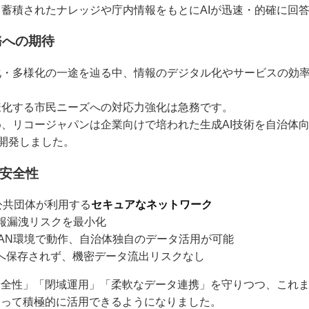
蓄積されたナレッジや庁内情報をもとにAIが迅速・的確に回
務への期待
化・多様化の一途を辿る中、情報のデジタル化やサービスの効
様化する市民ニーズへの対応力強化は急務です。
、リコージャパンは企業向けで培われた生成AI技術を自治体向け
を開発しました。
と安全性
公共団体が利用する
セキュアなネットワーク
報漏洩リスクを最小化
WAN環境で動作、自治体独自のデータ活用が可能
Iへ保存されず、機密データ流出リスクなし
安全性」「閉域運用」「柔軟なデータ連携」を守りつつ、これ
よって積極的に活用できるようになりました。