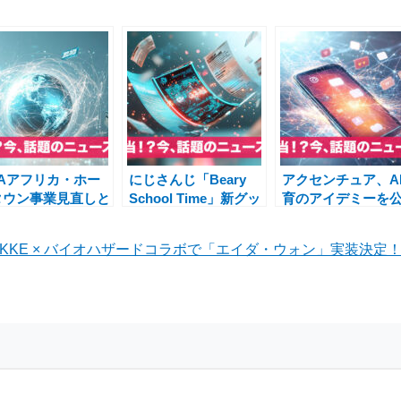
CAアフリカ・ホー
にじさんじ「Beary
アクセンチュア、A
タウン事業見直しと
School Time」新グッ
育のアイデミーを
後の課題——自治
ズ＆共通衣装3Dグッ
買付け・買収へ
・外交の現場から
ズ発売！加賀美ハヤ
TOB実施の背景と
IKKE × バイオハザードコラボで「エイダ・ウォン」実装決
ト・剣持刀也・周央サ
後
ンゴ 主題歌情報も