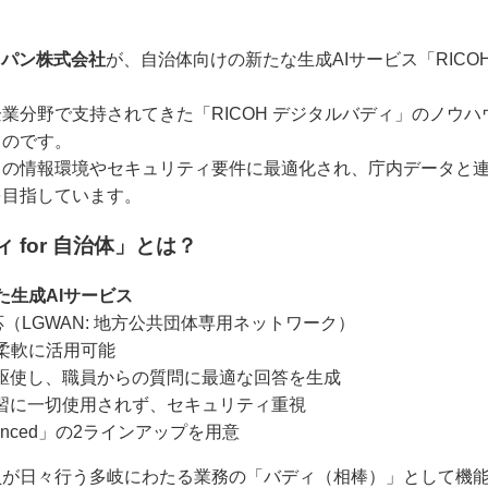
ャパン株式会社
が、自治体向けの新たな生成AIサービス「RICOH 
。
業分野で支持されてきた「RICOH デジタルバディ」のノウ
ものです。
自の情報環境やセキュリティ要件に最適化され、庁内データと
を目指しています。
ィ for 自治体」とは？
た生成AIサービス
応（LGWAN: 地方公共団体専用ネットワーク）
柔軟に活用可能
を駆使し、職員からの質問に最適な回答を生成
学習に一切使用されず、セキュリティ重視
dvanced」の2ラインアップを用意
員が日々行う多岐にわたる業務の「バディ（相棒）」として機