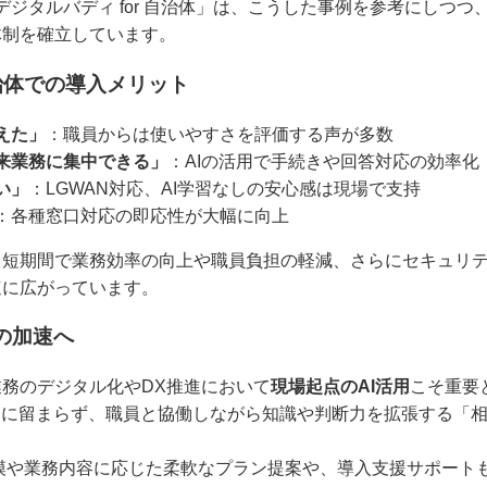
 デジタルバディ for 自治体」は、こうした事例を参考にしつ
体制を確立しています。
治体での導入メリット
えた」
：職員からは使いやすさを評価する声が多数
来業務に集中できる」
：AIの活用で手続きや回答対応の効率化
い」
：LGWAN対応、AI学習なしの安心感は現場で支持
：各種窓口対応の即応性が大幅に向上
、短期間で業務効率の向上や職員負担の軽減、さらにセキュリ
速に広がっています。
の加速へ
務のデジタル化やDX推進において
現場起点のAI活用
こそ重要
」に留まらず、職員と協働しながら知識や判断力を拡張する「
規模や業務内容に応じた柔軟なプラン提案や、導入支援サポート