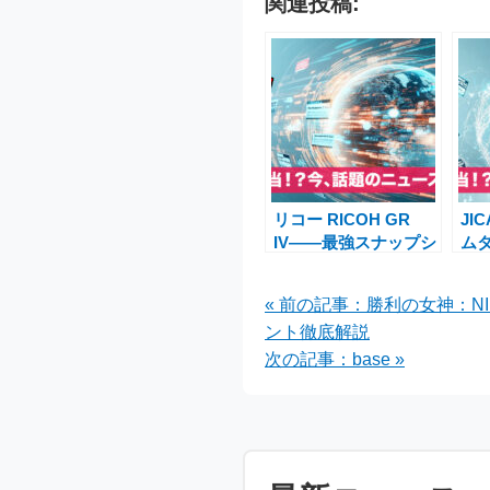
関連投稿:
リコー RICOH GR
JI
IV――最強スナップシ
ム
ューター新登場！スペ
今
ック・使い勝手・GR
体
« 前の記事：勝利の女神：N
IIIとの違いを徹底解説
ント徹底解説
次の記事：base »