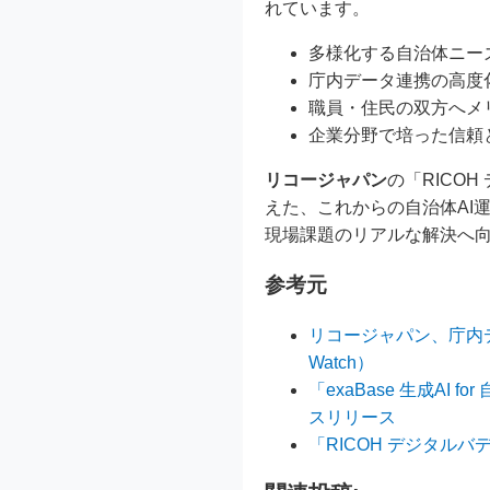
れています。
多様化する自治体ニーズ
庁内データ連携の高度
職員・住民の双方へメ
企業分野で培った信頼
リコージャパン
の「RICO
えた、これからの自治体AI
現場課題のリアルな解決へ向
参考元
リコージャパン、庁内デ
Watch）
「exaBase 生成A
スリリース
「RICOH デジタルバデ