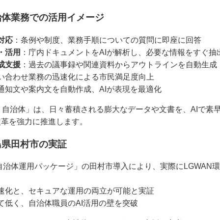
治体業務での活用イメージ
対応
：条例や制度、業務手順についての質問に即座に回答
・活用
：庁内ドキュメントをAIが解析し、必要な情報をすぐ抽
成支援
：過去の議事録や関連資料からアウトラインを自動生成
い合わせ業務の迅速化による市民満足度向上
通知文や案内文を自動作成、AIが表現を最適化
 for 自治体」は、日々蓄積される膨大なデータや文書を、AIで
改革を強力に推進します。
島県田村市の実証
I for 自治体運用パッケージ」の田村市導入により、実際にLGWA
速化と、セキュアな運用の両立が可能と実証
て低く、自治体職員のAI活用の壁を突破