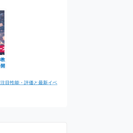
I教
公開
今
定！注目性能・評価と最新イベ