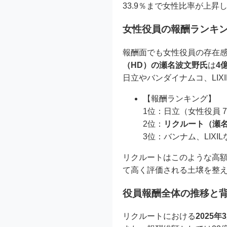
33.9％まで女性比率が上昇
女性役員の報酬ランキン
報酬面でも女性役員の存在感
（HD）の瀬名波文野氏
は
4
日立やバンダイナムコ、LIX
【報酬ランキング】
1位：日立（女性役員 
2位：
リクルート（瀬名波
3位：バンナム、LIXIL
リクルートはこのような高
て高く評価される土壌を整
役員報酬全体の推移と
リクルートにおける
2025