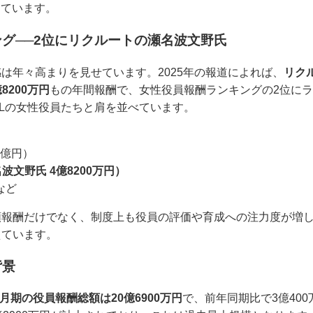
しています。
グ──2位にリクルートの瀬名波文野氏
は年々高まりを見せています。2025年の報道によれば、
リク
億8200万円
もの年間報酬で、女性役員報酬ランキングの2位に
ILの女性役員たちと肩を並べています。
7億円）
文野氏 4億8200万円）
など
額報酬だけでなく、制度上も役員の評価や育成への注力度が増
えています。
背景
年3月期の役員報酬総額は20億6900万円
で、前年同期比で3億40