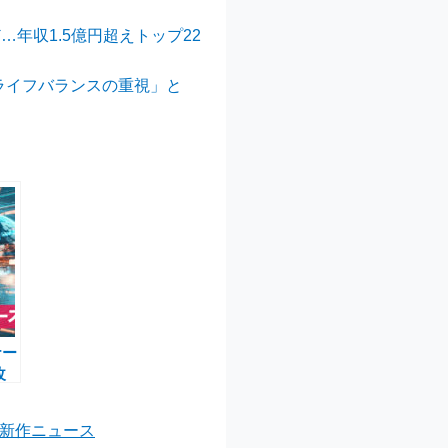
…年収1.5億円超えトップ22
クライフバランスの重視」と
ナー
改
東京
定新作ニュース