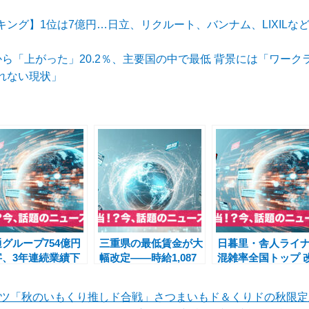
ング】1位は7億円…日立、リクルート、バンナム、LIXILなど
ら「上がった」20.2％、主要国の中で最低 背景には「ワー
れない現状」
グループ754億円
三重県の最低賃金が大
日暮里・舎人ライ
字、3年連続業績下
幅改定――時給1,087
混雑率全国トップ 
修正に直面―今後の
円へ引き上げ、県民や
善への実証実験と
題と展望
企業への影響を解説
都の挑戦
ナツ「秋のいもくり推しド合戦」さつまいもド＆くりドの秋限