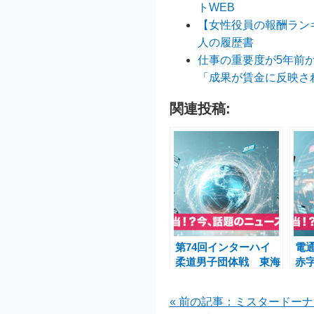
トWEB
【女性役員の報酬ランキ
人の履歴書
仕事の重要度が5年前か
「成果が賃金に反映さ
関連投稿:
第74回インターハイ
電通
柔道男子団体戦 東海
赤
大相模・埼玉栄・名張
方
らの激闘を振り返る
課
« 前の記事：ミスタードー