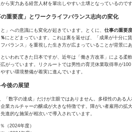
中から実力ある経営人材を輩出しやすい土壌となっているので
事の重要度」とワークライフバランス志向の変化
こと」への意識にも変化が起きています。とくに、
仕事の重要
2％
にとどまっています。これは裏を返せば、「成果が十分に
イフバランス」を重視した生き方が広まっていることが背景に
」といわれてきた日本ですが、近年は「働き方改革」による柔
広がっています。リクルートでは男性の育児休業取得率が10
しやすい環境整備が着実に進んでいます。
─今後の展望
は、「数字の達成」だけが主眼ではありません。多様性のある
る企業カルチャーの醸成が大きな特徴です。障がい者雇用の拡
、先進的な施策が相次いで導入されています。
％（2024年度）