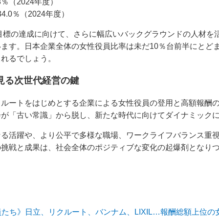
8％（2024年度）
.0％（2024年度）
年目標の達成に向けて、さらに幅広いバックグラウンドの人材を
ます。日本企業全体の女性役員比率は未だ10％台前半にとど
されるでしょう。
見る次世代経営の鍵
クルートをはじめとする企業による女性役員の登用と高額報酬
会が「古い常識」から脱し、新たな時代に向けてダイナミック
なる活躍や、より公平で多様な職場、ワークライフバランス重
の挑戦と成果は、社会全体のポジティブな変化の起爆剤となり
たち》日立、リクルート、バンナム、LIXIL…報酬総額上位