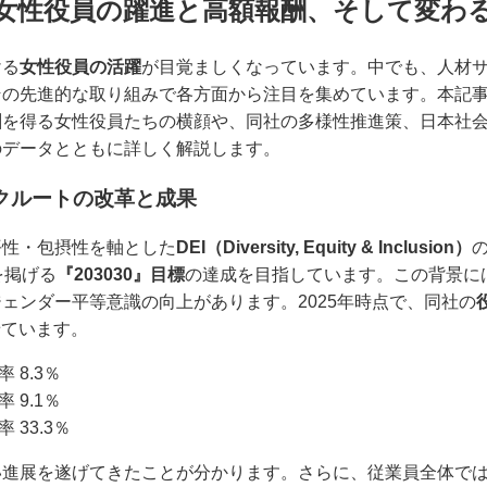
女性役員の躍進と高額報酬、そして変わ
ける
女性役員の活躍
が目覚ましくなっています。中でも、人材
その先進的な取り組みで各方面から注目を集めています。本記
酬を得る女性役員たちの横顔や、同社の多様性推進策、日本社
のデータとともに詳しく解説します。
クルートの改革と成果
平性・包摂性を軸とした
DEI（Diversity, Equity & Inclusion）
を掲げる
『203030』目標
の達成を目指しています。この背景に
ェンダー平等意識の向上があります。2025年時点で、同社の
せています。
 8.3％
 9.1％
 33.3％
進展を遂げてきたことが分かります。さらに、従業員全体では4