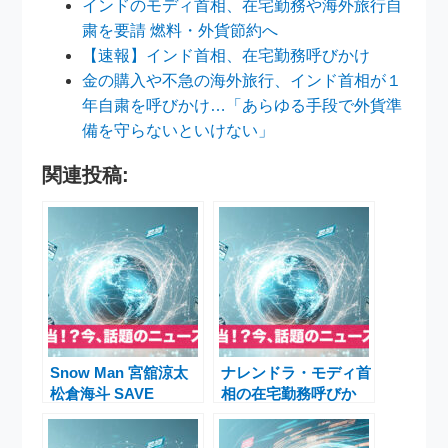
インドのモディ首相、在宅勤務や海外旅行自
粛を要請 燃料・外貨節約へ
【速報】インド首相、在宅勤務呼びかけ
金の購入や不急の海外旅行、インド首相が１
年自粛を呼びかけ…「あらゆる手段で外貨準
備を守らないといけない」
関連投稿:
Snow Man 宮舘涼太
ナレンドラ・モディ首
松倉海斗 SAVE
相の在宅勤務呼びか
YOUR HEART ペアダ
け：インドのエネルギ
ンス＆シングル首位獲
ー危機対策