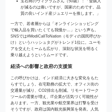
宝石商のヴィクラムさん（50歳）：「金購入
が減るのは痛いですが、国家のためです。品
質の良いインド産ジュエリーを推します。」
一方で、若者層からは「オンラインショッピング
で輸入品を買いたくても我慢か…」という声も。
SNSでは#ModiCallToNation（モディの国民呼びか
け）というハッシュタグがトレンド1位に。ユーモ
アを交えたミームも広がり、深刻な状況を明るく
乗り越えようというムードです。
経済への影響と政府の支援策
この呼びかけは、インド経済に大きな変化をもた
らすでしょう。在宅勤務の拡大で、オフィス街の
交通量が減り、CO2排出も削減。リモートワーク
ツールの需要が増え、IT企業が活気づく可能性が
あります。一方、観光業や航空業界は打撃を受け
そうですが、政府は国内観光振興策を発表。人気