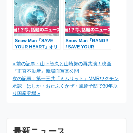
得ニュース
Snow Man「SAVE
Snow Man「BANG!!
YOUR HEART」オリ
/ SAVE YOUR
コンデイリー1位＆
HEART / オドロウ
MV2週連続首位、白
ゼ！」特典解禁でファ
« 前の記事：山下智久と山崎努の再共演！映画
衣装定点動画にファン
ン騒然
『正直不動産』新場面写真公開
熱狂
次の記事：第一三共「ミムリット」MMRワクチン
承認 はしか・おたふくかぜ・風疹予防で30年ぶ
り国産登場 »
最新ニュース