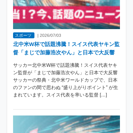
スポーツ
|
2026/07/03
北中米W杯で話題沸騰！スイス代表ヤキン監
督「まじで加藤浩次やん」と日本で大反響
サッカー北中米W杯で話題沸騰！スイス代表ヤキ
ン監督が「まじで加藤浩次やん」と日本で大反響
サッカーの祭典・北中米ワールドカップで、日本
のファンの間で思わぬ “盛り上がりポイント” が生
まれています。スイス代表を率いる監督 […]