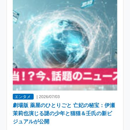
エンタメ
|
2026/07/03
劇場版 薬屋のひとりごと 亡妃の秘宝：伊瀬
茉莉也演じる謎の少年と猫猫＆壬氏の新ビ
ジュアルが公開