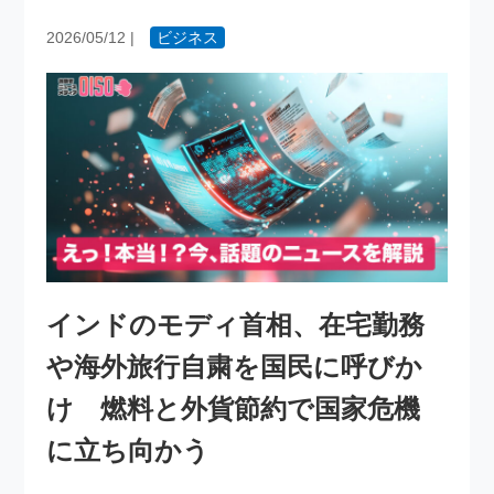
2026/05/12
|
ビジネス
インドのモディ首相、在宅勤務
や海外旅行自粛を国民に呼びか
け 燃料と外貨節約で国家危機
に立ち向かう