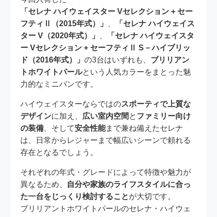
「セレナ ハイウェイスター Vセレクション + セー
フティⅡ（2015年式）」
、
「セレナ ハイウェイス
ター V（2020年式）」
、
「セレナ ハイウェイスタ
ー Vセレクション + セーフティⅡ S－ハイブリッ
ド（2016年式）」
の3台はいずれも、
ブリリアン
トホワイトパール
という人気カラーをまとった魅
力的なミニバンです。
ハイウェイスターならではの
スポーティで上質な
デザイン
に加え、
広い室内空間
と
ファミリー向け
の装備
、そして
安全性能
まで兼ね備えたセレナ
は、日常からレジャーまで幅広いシーンで頼れる
存在となるでしょう。
それぞれの年式・グレードによって特徴や魅力が
異なるため、
自分や家族のライフスタイルに合っ
た一台をじっくり検討すること
が大切です。
ブリリアントホワイトパールのセレナ・ハイウェ