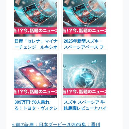
日産「セレナ」マイナ
2025年新型スズキ・
ーチェンジ ルキシオ
スペーシアベース フ
ン＆ハイウェイスター
ルモデルチェンジと最
V刷新で家族ミニバン
新中古車情報まとめ
が進化
309万円で8人乗れ
スズキ スペーシア 牛
る！トヨタ・ヴォクシ
鉄農園レビューとハイ
ーの最新装備と魅力を
ブリッドX・G中古車
徹底解説【2025年モ
入荷ニュース
« 前の記事：日本ダービー2026特集：週刊
デルマイチェン速報