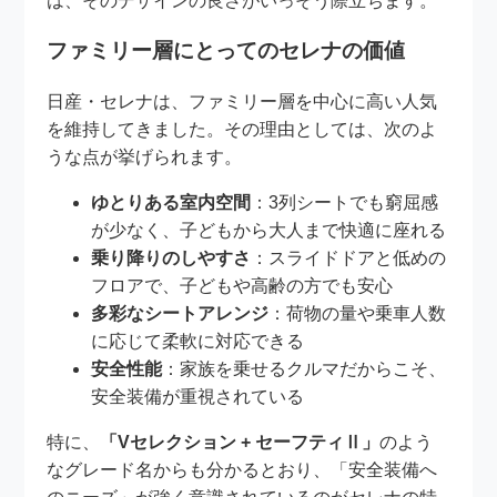
は、そのデザインの良さがいっそう際立ちます。
ファミリー層にとってのセレナの価値
日産・セレナは、ファミリー層を中心に高い人気
を維持してきました。その理由としては、次のよ
うな点が挙げられます。
ゆとりある室内空間
：3列シートでも窮屈感
が少なく、子どもから大人まで快適に座れる
乗り降りのしやすさ
：スライドドアと低めの
フロアで、子どもや高齢の方でも安心
多彩なシートアレンジ
：荷物の量や乗車人数
に応じて柔軟に対応できる
安全性能
：家族を乗せるクルマだからこそ、
安全装備が重視されている
特に、
「Vセレクション + セーフティⅡ」
のよう
なグレード名からも分かるとおり、「安全装備へ