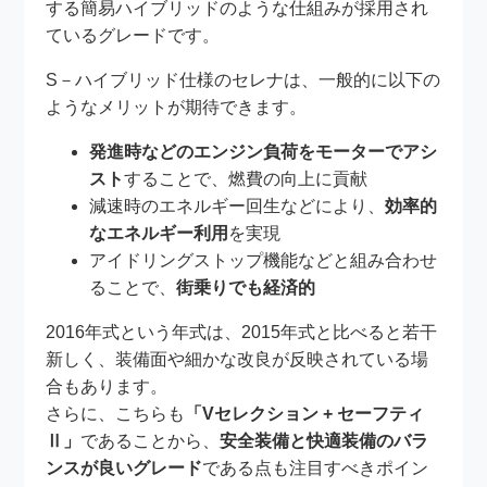
する簡易ハイブリッドのような仕組みが採用され
ているグレードです。
S－ハイブリッド仕様のセレナは、一般的に以下の
ようなメリットが期待できます。
発進時などのエンジン負荷をモーターでアシ
スト
することで、燃費の向上に貢献
減速時のエネルギー回生などにより、
効率的
なエネルギー利用
を実現
アイドリングストップ機能などと組み合わせ
ることで、
街乗りでも経済的
2016年式という年式は、2015年式と比べると若干
新しく、装備面や細かな改良が反映されている場
合もあります。
さらに、こちらも
「Vセレクション + セーフティ
Ⅱ」
であることから、
安全装備と快適装備のバラ
ンスが良いグレード
である点も注目すべきポイン