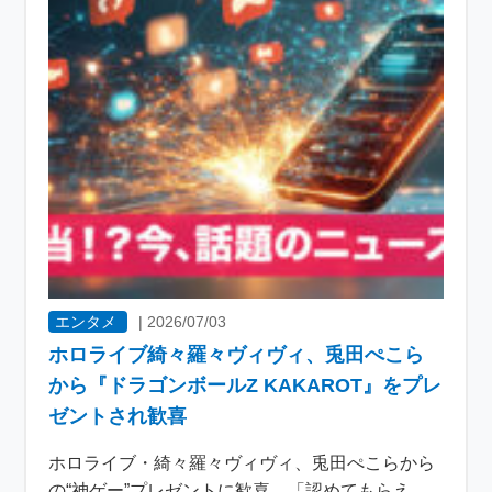
エンタメ
|
2026/07/03
ホロライブ綺々羅々ヴィヴィ、兎田ぺこら
から『ドラゴンボールZ KAKAROT』をプレ
ゼントされ歓喜
ホロライブ・綺々羅々ヴィヴィ、兎田ぺこらから
の“神ゲー”プレゼントに歓喜 「認めてもらえ