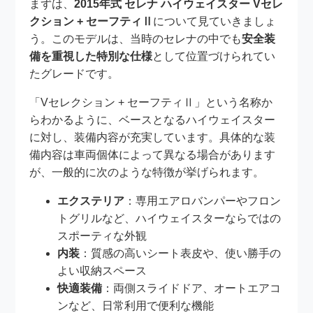
まずは、
2015年式 セレナ ハイウェイスター Vセレ
クション + セーフティⅡ
について見ていきましょ
う。このモデルは、当時のセレナの中でも
安全装
備を重視した特別な仕様
として位置づけられてい
たグレードです。
「Vセレクション + セーフティⅡ」という名称か
らわかるように、ベースとなるハイウェイスター
に対し、装備内容が充実しています。具体的な装
備内容は車両個体によって異なる場合があります
が、一般的に次のような特徴が挙げられます。
エクステリア
：専用エアロバンパーやフロン
トグリルなど、ハイウェイスターならではの
スポーティな外観
内装
：質感の高いシート表皮や、使い勝手の
よい収納スペース
快適装備
：両側スライドドア、オートエアコ
ンなど、日常利用で便利な機能