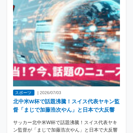
スポーツ
|
2026/07/03
北中米W杯で話題沸騰！スイス代表ヤキン監
督「まじで加藤浩次やん」と日本で大反響
サッカー北中米W杯で話題沸騰！スイス代表ヤキ
ン監督が「まじで加藤浩次やん」と日本で大反響