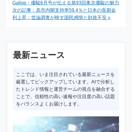
Gallop・優駿6月号が伝える第93回東京優駿の魅力
付】
次の記事：高市内閣支持率59.4％と日本の長期金
利上昇：世論調査が映す国民感情と財政不安 »
最新ニュース
ここでは、いま注目されている最新ニュースを
厳選してピックアップしています。AIで分析し
たトレンド情報と運営チームの視点を融合する
ことで、信頼性の高い速報や注目度の高い話題
をバランスよくお届けします。