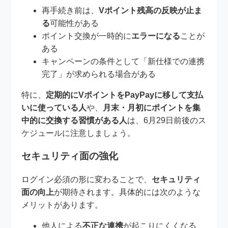
再手続き前は、
Vポイント残高の反映が止ま
る
可能性がある
ポイント交換が一時的に
エラーになる
ことが
ある
キャンペーンの条件として「新仕様での連携
完了」が求められる場合がある
特に、
定期的にVポイントをPayPayに移して支払
いに使っている人
や、
月末・月初にポイントを集
中的に交換する習慣がある人
は、6月29日前後のス
ケジュールに注意しましょう。
セキュリティ面の強化
ログイン必須の形に変わることで、
セキュリティ
面の向上
が期待されます。具体的には次のような
メリットがあります。
他人による
不正な連携
が起こりにくくなる