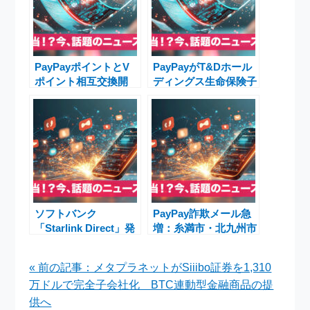
PayPayポイントとV
PayPayがT&Dホール
ポイント相互交換開
ディングス生命保険子
始：3月24日から等価
会社を買収へ 約
交換でポイ活革命
1600億円規模で生命
保険事業に本格参入
ソフトバンク
PayPay詐欺メール急
「Starlink Direct」発
増：糸満市・北九州市
表：LINE・PayPay対
装い偽サイト誘導、
応で圏外通信革命
Yahoo!メール対策強
« 前の記事：メタプラネットがSiiibo証券を1,310
化
万ドルで完全子会社化 BTC連動型金融商品の提
供へ