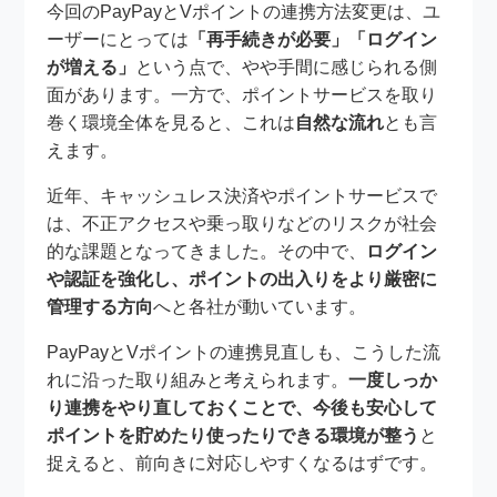
今回のPayPayとVポイントの連携方法変更は、ユ
ーザーにとっては
「再手続きが必要」「ログイン
が増える」
という点で、やや手間に感じられる側
面があります。一方で、ポイントサービスを取り
巻く環境全体を見ると、これは
自然な流れ
とも言
えます。
近年、キャッシュレス決済やポイントサービスで
は、不正アクセスや乗っ取りなどのリスクが社会
的な課題となってきました。その中で、
ログイン
や認証を強化し、ポイントの出入りをより厳密に
管理する方向
へと各社が動いています。
PayPayとVポイントの連携見直しも、こうした流
れに沿った取り組みと考えられます。
一度しっか
り連携をやり直しておくことで、今後も安心して
ポイントを貯めたり使ったりできる環境が整う
と
捉えると、前向きに対応しやすくなるはずです。