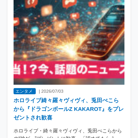
エンタメ
|
2026/07/03
ホロライブ綺々羅々ヴィヴィ、兎田ぺこら
から『ドラゴンボールZ KAKAROT』をプレ
ゼントされ歓喜
ホロライブ・綺々羅々ヴィヴィ、兎田ぺこらから