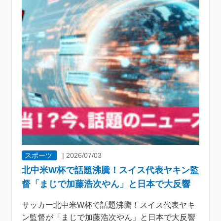
スポーツ
|
2026/07/03
北中米W杯で話題沸騰！スイス代表ヤキン監
督「まじで加藤浩次やん」と日本で大反響
サッカー北中米W杯で話題沸騰！スイス代表ヤキ
ン監督が「まじで加藤浩次やん」と日本で大反響