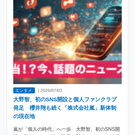
エンタメ
|
2026/07/03
大野智、初のSNS開設と個人ファンクラブ
発足 櫻井翔も続く「株式会社嵐」新体制
の現在地
嵐が「個人の時代」へ一歩 大野智、初のSNS開