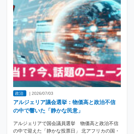
政治
|
2026/07/03
アルジェリア議会選挙：物価高と政治不信
の中で響いた「静かな民意」
アルジェリアで国会議員選挙 物価高と政治不信
の中で迎えた「静かな投票日」 北アフリカの国・