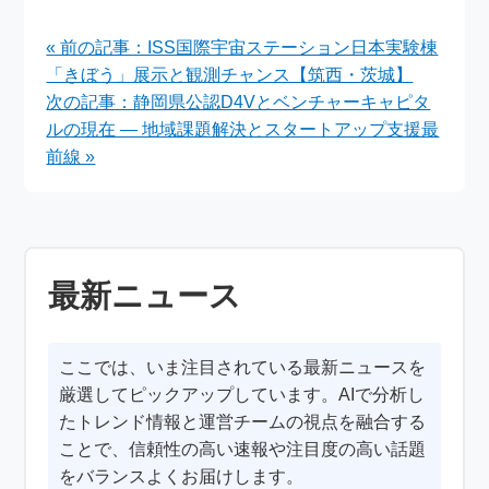
で特別なひとときを楽
サービス風おもてなし
しむ
ペアカップ」発売の全
« 前の記事：ISS国際宇宙ステーション日本実験棟
貌
「きぼう」展示と観測チャンス【筑西・茨城】
次の記事：静岡県公認D4Vとベンチャーキャピタ
ルの現在 ― 地域課題解決とスタートアップ支援最
前線 »
最新ニュース
ここでは、いま注目されている最新ニュースを
厳選してピックアップしています。AIで分析し
たトレンド情報と運営チームの視点を融合する
ことで、信頼性の高い速報や注目度の高い話題
をバランスよくお届けします。