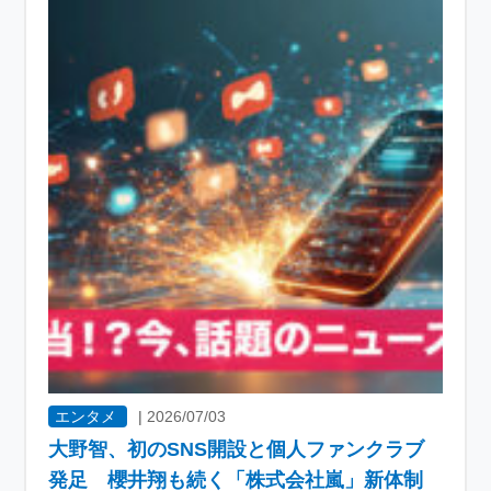
エンタメ
|
2026/07/03
大野智、初のSNS開設と個人ファンクラブ
発足 櫻井翔も続く「株式会社嵐」新体制