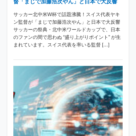
督「まじで加藤浩次やん」と日本で大反響
サッカー北中米W杯で話題沸騰！スイス代表ヤキ
ン監督が「まじで加藤浩次やん」と日本で大反響
サッカーの祭典・北中米ワールドカップで、日本
のファンの間で思わぬ “盛り上がりポイント” が生
まれています。スイス代表を率いる監督 […]