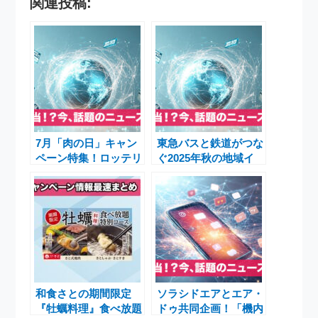
関連投稿:
7月「肉の日」キャン
東急バスと鉄道がつな
ペーン特集！ロッテリ
ぐ2025年秋の地域イ
アの「キング にんに
ベントニュース ― 世
く牛カルビバーガー」
田谷鉄道フェスタ・
など7社の豪華企画ま
SixTONES発車メロデ
とめ
ィー・埼玉うどんスタ
ンプラリー
和食さとの期間限定
ソラシドエアとエア・
『牡蠣料理』食べ放題
ドゥ共同企画！「機内