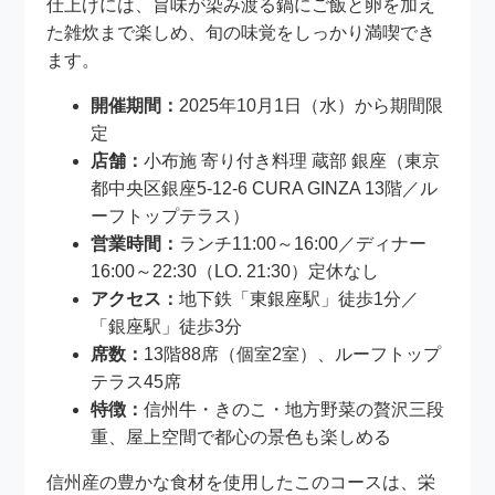
仕上げには、旨味が染み渡る鍋にご飯と卵を加え
た雑炊まで楽しめ、旬の味覚をしっかり満喫でき
ます。
開催期間：
2025年10月1日（水）から期間限
定
店舗：
小布施 寄り付き料理 蔵部 銀座（東京
都中央区銀座5-12-6 CURA GINZA 13階／ル
ーフトップテラス）
営業時間：
ランチ11:00～16:00／ディナー
16:00～22:30（LO. 21:30）定休なし
アクセス：
地下鉄「東銀座駅」徒歩1分／
「銀座駅」徒歩3分
席数：
13階88席（個室2室）、ルーフトップ
テラス45席
特徴：
信州牛・きのこ・地方野菜の贅沢三段
重、屋上空間で都心の景色も楽しめる
信州産の豊かな食材を使用したこのコースは、栄