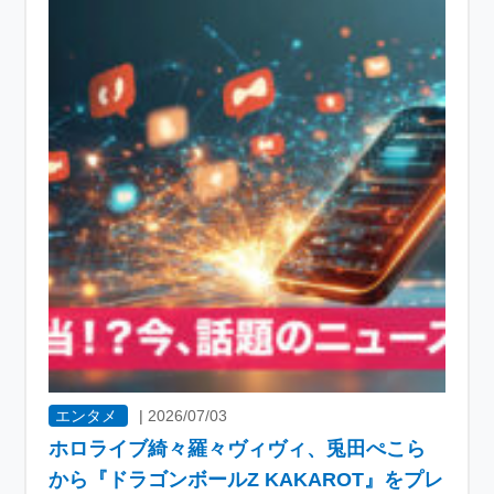
エンタメ
|
2026/07/03
ホロライブ綺々羅々ヴィヴィ、兎田ぺこら
から『ドラゴンボールZ KAKAROT』をプレ