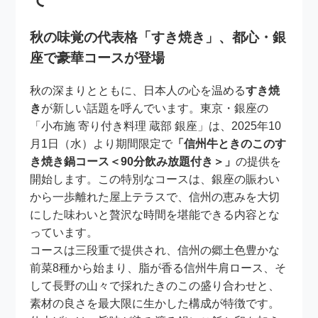
秋の味覚の代表格「すき焼き」、都心・銀
座で豪華コースが登場
秋の深まりとともに、日本人の心を温める
すき焼
き
が新しい話題を呼んでいます。東京・銀座の
「小布施 寄り付き料理 蔵部 銀座」は、2025年10
月1日（水）より期間限定で
「信州牛ときのこのす
き焼き鍋コース＜90分飲み放題付き＞」
の提供を
開始します。この特別なコースは、銀座の賑わい
から一歩離れた屋上テラスで、信州の恵みを大切
にした味わいと贅沢な時間を堪能できる内容とな
っています。
コースは三段重で提供され、信州の郷土色豊かな
前菜8種から始まり、脂が香る信州牛肩ロース、そ
して長野の山々で採れたきのこの盛り合わせと、
素材の良さを最大限に生かした構成が特徴です。