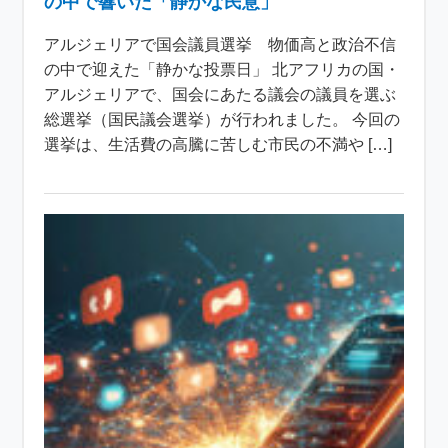
の中で響いた「静かな民意」
アルジェリアで国会議員選挙 物価高と政治不信
の中で迎えた「静かな投票日」 北アフリカの国・
アルジェリアで、国会にあたる議会の議員を選ぶ
総選挙（国民議会選挙）が行われました。 今回の
選挙は、生活費の高騰に苦しむ市民の不満や […]