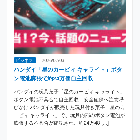
ビジネス
|
2026/07/03
バンダイ「星のカービィ キャライト」ボタ
ン電池膨張で約24万個自主回収
バンダイの玩具菓子「星のカービィ キャライト」
ボタン電池不具合で自主回収 安全確保へ注意呼
びかけ バンダイが販売した玩具付き菓子「星のカ
ービィ キャライト」で、玩具内部のボタン電池が
膨張する不具合が確認され、約24万48 […]