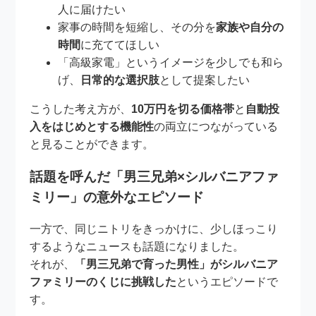
人に届けたい
家事の時間を短縮し、その分を
家族や自分の
時間
に充ててほしい
「高級家電」というイメージを少しでも和ら
げ、
日常的な選択肢
として提案したい
こうした考え方が、
10万円を切る価格帯
と
自動投
入をはじめとする機能性
の両立につながっている
と見ることができます。
話題を呼んだ「男三兄弟×シルバニアファ
ミリー」の意外なエピソード
一方で、同じニトリをきっかけに、少しほっこり
するようなニュースも話題になりました。
それが、
「男三兄弟で育った男性」がシルバニア
ファミリーのくじに挑戦した
というエピソードで
す。