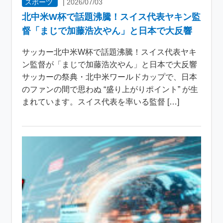
スポーツ
|
2026/07/03
北中米W杯で話題沸騰！スイス代表ヤキン監
督「まじで加藤浩次やん」と日本で大反響
サッカー北中米W杯で話題沸騰！スイス代表ヤキ
ン監督が「まじで加藤浩次やん」と日本で大反響
サッカーの祭典・北中米ワールドカップで、日本
のファンの間で思わぬ “盛り上がりポイント” が生
まれています。スイス代表を率いる監督 […]