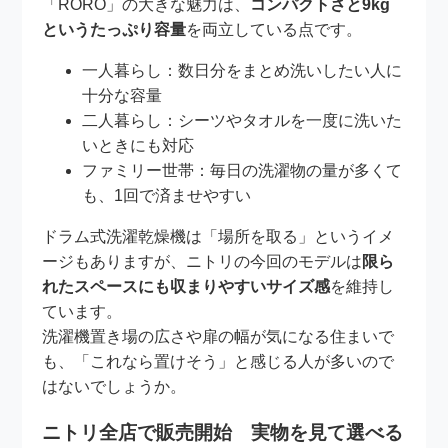
「RORO」の大きな魅力は、
コンパクトさと9kg
というたっぷり容量
を両立している点です。
一人暮らし：数日分をまとめ洗いしたい人に
十分な容量
二人暮らし：シーツやタオルを一度に洗いた
いときにも対応
ファミリー世帯：毎日の洗濯物の量が多くて
も、1回で済ませやすい
ドラム式洗濯乾燥機は「場所を取る」というイメ
ージもありますが、ニトリの今回のモデルは
限ら
れたスペースにも収まりやすいサイズ感
を維持し
ています。
洗濯機置き場の広さや扉の幅が気になる住まいで
も、「これなら置けそう」と感じる人が多いので
はないでしょうか。
ニトリ全店で販売開始 実物を見て選べる