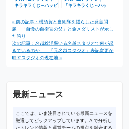
キラキラくじ～ハッピ
「キラキラくじ～ハッ
ースイーツ～がファミ
ピースイーツ～」
リーマートで8月23日
2025年夏発売！魅力
« 前の記事：横須賀と自衛隊を揺らした発言問
発売決定！
とラインアップを徹底
題 「自慢の自衛官の父」と金メダリストが示し
解説
た誇り
次の記事：名越稔洋率いる名越スタジオで何が起
きているのか――「元名越スタジオ」表記変更が
映すスタジオの現在地 »
最新ニュース
ここでは、いま注目されている最新ニュースを
厳選してピックアップしています。AIで分析し
たトレンド情報と運営チームの視点を融合する