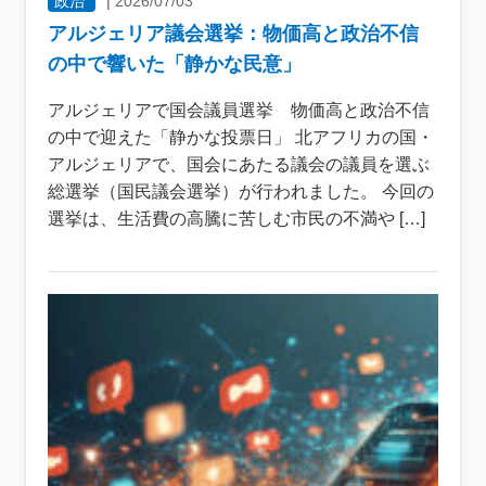
政治
|
2026/07/03
アルジェリア議会選挙：物価高と政治不信
の中で響いた「静かな民意」
アルジェリアで国会議員選挙 物価高と政治不信
の中で迎えた「静かな投票日」 北アフリカの国・
アルジェリアで、国会にあたる議会の議員を選ぶ
総選挙（国民議会選挙）が行われました。 今回の
選挙は、生活費の高騰に苦しむ市民の不満や […]