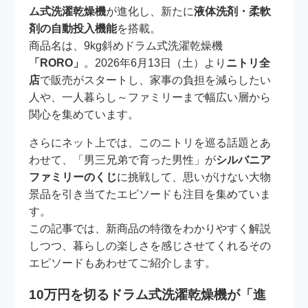
ム式洗濯乾燥機
が進化し、新たに
液体洗剤・柔軟
剤の自動投入機能
を搭載。
商品名は、9kg斜めドラム式洗濯乾燥機
「RORO」
。2026年6月13日（土）より
ニトリ全
店
で販売がスタートし、家事の負担を減らしたい
人や、一人暮らし～ファミリーまで幅広い層から
関心を集めています。
さらにネット上では、このニトリを巡る話題とあ
わせて、「男三兄弟で育った男性」が
シルバニア
ファミリーのくじ
に挑戦して、思いがけない大物
景品を引き当てたエピソードも注目を集めていま
す。
この記事では、新商品の特徴をわかりやすく解説
しつつ、暮らしの楽しさを感じさせてくれるその
エピソードもあわせてご紹介します。
10万円を切るドラム式洗濯乾燥機が「進