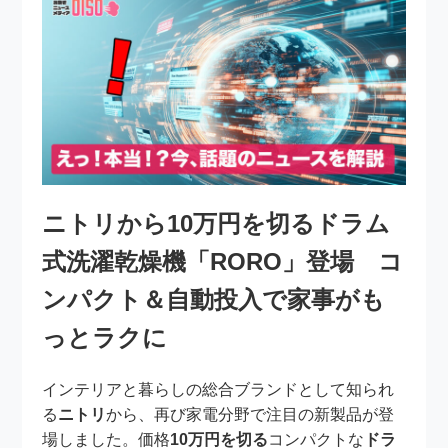
ニトリから10万円を切るドラム
式洗濯乾燥機「RORO」登場 コ
ンパクト＆自動投入で家事がも
っとラクに
インテリアと暮らしの総合ブランドとして知られ
る
ニトリ
から、再び家電分野で注目の新製品が登
場しました。価格
10万円を切る
コンパクトな
ドラ