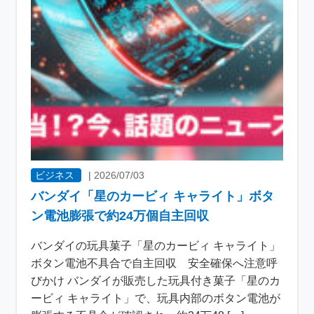
ビジネス
|
2026/07/03
バンダイ「星のカービィ キャライト」ボタ
ン電池膨張で約24万個自主回収
バンダイの玩具菓子「星のカービィ キャライト」
ボタン電池不具合で自主回収 安全確保へ注意呼
びかけ バンダイが販売した玩具付き菓子「星のカ
ービィ キャライト」で、玩具内部のボタン電池が