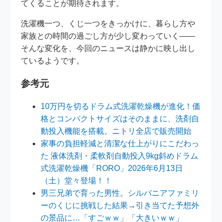
てくることが期待されます。
洗濯機一つ、くじ一つをきっかけに、暮らし方や
家族との時間の過ごし方が少し変わっていく――
そんな変化を、今回のニュースは静かに映し出し
ているようです。
参考元
10万円を切るドラム式洗濯乾燥機が進化！価
格とコンパクトサイズはそのままに、洗剤自
動投入機能を搭載。ニトリ全店で販売開始
家事の負担軽減と清潔な仕上がりにこだわっ
た 液体洗剤・柔軟剤自動投入9kg斜めドラム
式洗濯乾燥機「RORO」2026年6月13日
（土）堂々登場！！
男三兄弟で育った男性。シルバニアファミリ
ーのくじに挑戦した結果→引き当てた予想外
の景品に…「すごｗｗ」「大きいｗｗ」