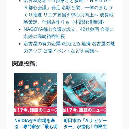
名古屋財界・五摂家など参画 「ＮＡＧＯＹ
Ａ都心会議」発足 名駅と栄、一体のまちづ
くり推進 リニア見据え求心力向上へ 成長戦
略策定、仕組み作りも（中部経済新聞）
NAGOYA都心会議が設立、42社参画 会長に
名鉄の高崎裕樹社長
名古屋の有力企業5社などが連携 名古屋の魅
力アップ 公開イベントなどを実施へ
関連投稿:
NVIDIAがAI市場を牽
町田市の「AIナビゲー
引：専門家が「最も明
ター」が進化！市民生