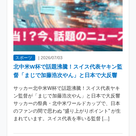
スポーツ
|
2026/07/03
北中米W杯で話題沸騰！スイス代表ヤキン監
督「まじで加藤浩次やん」と日本で大反響
サッカー北中米W杯で話題沸騰！スイス代表ヤキ
ン監督が「まじで加藤浩次やん」と日本で大反響
サッカーの祭典・北中米ワールドカップで、日本
のファンの間で思わぬ “盛り上がりポイント” が生
まれています。スイス代表を率いる監督 […]