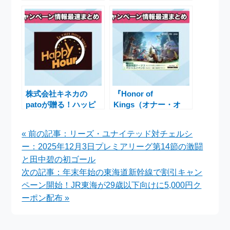
白な投資先」と評価す
活をもっと便利に
る理由
株式会社キネカの
『Honor of
patoが贈る！ハッピ
Kings（オナー・オ
ーアワーキャンペーン
ブ・キングス）』が環
でお得なエンタメ体験
境保全キャンペーンを
« 前の記事：リーズ・ユナイテッド対チェルシ
開始し、サステナブル
ー：2025年12月3日プレミアリーグ第14節の激闘
な未来を支援
と田中碧の初ゴール
次の記事：年末年始の東海道新幹線で割引キャン
ペーン開始！JR東海が29歳以下向けに5,000円ク
ーポン配布 »