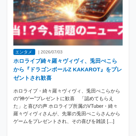
エンタメ
|
2026/07/03
ホロライブ綺々羅々ヴィヴィ、兎田ぺこら
から『ドラゴンボールZ KAKAROT』をプレ
ゼントされ歓喜
ホロライブ・綺々羅々ヴィヴィ、兎田ぺこらから
の“神ゲー”プレゼントに歓喜 「認めてもらえ
た」と喜びの声 ホロライブ所属のVTuber・綺々
羅々ヴィヴィさんが、先輩の兎田ぺこらさんから
ゲームをプレゼントされ、その喜びを雑談 […]