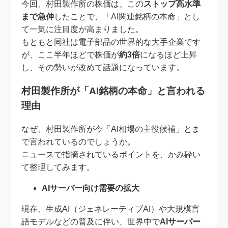
今回、村田製作所の株価は、この
ストップ高水準
まで急伸
したことで、「AI関連銘柄の本命」とし
て一気に注目度が高まりました。
もともと同社は電子部品の世界的な大手企業です
が、ここ半年ほどで株価が
約3倍
になるほど上昇
し、その勢いが改めて話題になっています。
村田製作所が「AI銘柄の本命」と言われる
理由
なぜ、村田製作所が今「AI相場の主役候補」とま
で言われているのでしょうか。
ニュースで指摘されているポイントを、かみ砕い
て整理してみます。
AIサーバー向け需要の拡大
現在、生成AI（ジェネレーティブAI）や大規模言
語モデルなどの普及に伴い、世界中で
AIサーバー