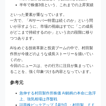
半年で株価3倍という、これまでの上昇実績
といった要素が重なっています。
一方で、「AIサーバー特需は続くのか」という問
いが示すように、市場の視線はすでに「この成長
がどこまで持続するのか」という次の段階に移り
つつあります。
AIをめぐる技術革新と投資ブームの中で、村田製
作所が今後どのような成長ストーリーを描いてい
くのか。
今回のニュースは、その行方に注目が集まってい
ることを、強く印象づける内容となっています。
参考元
急伸する村田製作所株価 AI銘柄の本命に急浮
上、強気相場は序盤戦
話題株ピックアップ【昼刊】：村田製、ＦＥ