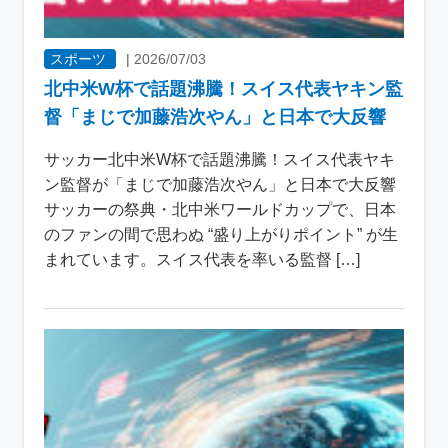
スポーツ
|
2026/07/03
北中米W杯で話題沸騰！スイス代表ヤキン監
督「まじで加藤浩次やん」と日本で大反響
サッカー北中米W杯で話題沸騰！スイス代表ヤキ
ン監督が「まじで加藤浩次やん」と日本で大反響
サッカーの祭典・北中米ワールドカップで、日本
のファンの間で思わぬ “盛り上がりポイント” が生
まれています。スイス代表を率いる監督 […]