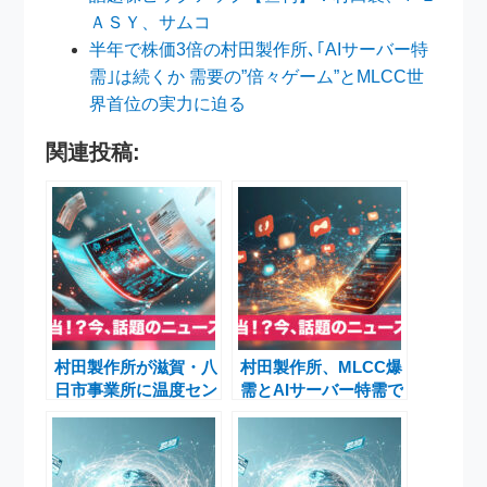
ＡＳＹ、サムコ
半年で株価3倍の村田製作所､｢AIサーバー特
需｣は続くか 需要の”倍々ゲーム”とMLCC世
界首位の実力に迫る
関連投稿:
村田製作所が滋賀・八
村田製作所、MLCC爆
日市事業所に温度セン
需とAIサーバー特需で
サー新生産棟を建設
最高値圏に急伸
―169億円投資の狙い