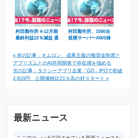
村田製作所 4-12月期
村田製作所、1000台
最終利益22％減益 通
規模サーバーAWS移
期売上収益1兆8000億
行をキンドリルに委託
円に上方修正
――IT運用高度化への
« 前の記事：オムロン、成果主義の報奨金制度と
挑戦
アプリズムとのAI共同開発で存在感を強める
次の記事：タクシーアプリ企業「GO」IPOで初値
2,910円 公開価格比21％高の好スタート »
最新ニュース
ここでは、いま注目されている最新ニュースを