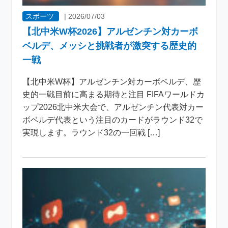
スポーツ
|
2026/07/03
【北中米W杯2026】アルゼンチン対カーボ
ベルデ、メッシと挑戦者が激突する歴史的
一戦
【北中米W杯】アルゼンチン対カーボベルデ、歴
史的一戦目前に高まる期待と注目 FIFAワールドカ
ップ2026北中米大会で、アルゼンチン代表対カー
ボベルデ代表という注目のカードがラウンド32で
実現します。ラウンド32の一回戦 […]