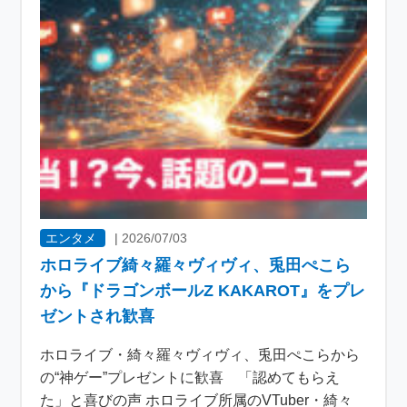
エンタメ
|
2026/07/03
ホロライブ綺々羅々ヴィヴィ、兎田ぺこら
から『ドラゴンボールZ KAKAROT』をプレ
ゼントされ歓喜
ホロライブ・綺々羅々ヴィヴィ、兎田ぺこらから
の“神ゲー”プレゼントに歓喜 「認めてもらえ
た」と喜びの声 ホロライブ所属のVTuber・綺々