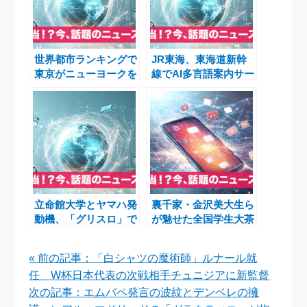
世界都市ランキングで
JR東海、東海道新幹
東京がニューヨークを
線でAI多言語案内サー
抜き初の2位に ソフ
ビスの実証実験を開始
トパワーが生んだ大逆
転
立命館大学とヤマハ発
裏千家・金沢美大生ら
動機、「グリスロ」で
が魅せた全国学生大茶
衣笠の新たな観光体験
会と萬松園あいうえお
を創出
の杜誕生
« 前の記事：「白シャツの魔術師」ルナール就
任 W杯日本代表の次戦相手チュニジアに新監督
次の記事：エムバペ発言の波紋とデンベレの擁