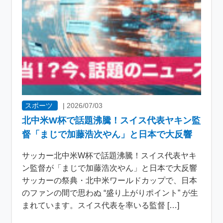
スポーツ
|
2026/07/03
北中米W杯で話題沸騰！スイス代表ヤキン監
督「まじで加藤浩次やん」と日本で大反響
サッカー北中米W杯で話題沸騰！スイス代表ヤキ
ン監督が「まじで加藤浩次やん」と日本で大反響
サッカーの祭典・北中米ワールドカップで、日本
のファンの間で思わぬ “盛り上がりポイント” が生
まれています。スイス代表を率いる監督 […]