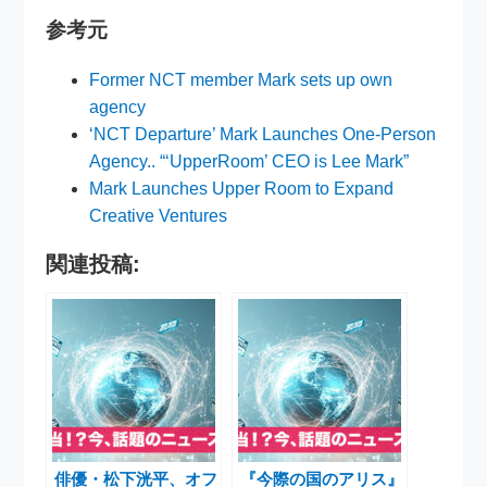
参考元
Former NCT member Mark sets up own
agency
‘NCT Departure’ Mark Launches One-Person
Agency.. “‘UpperRoom’ CEO is Lee Mark”
Mark Launches Upper Room to Expand
Creative Ventures
関連投稿:
俳優・松下洸平、オフ
『今際の国のアリス』