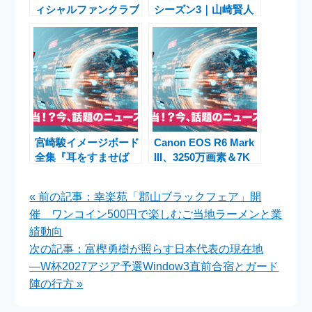
ィシャルファンクラブ
シーズン3｜山崎賢人
「K’s Room」公式ア
×土屋太鳳主演、新た
プリとしてリニューア
な“げぇむ”のモチー
ル
フと最新予告
宮崎駿イメージボード
Canon EOS R6 Mark
全集『耳をすませば
III、3250万画素＆7K
On Your Mark』6月4
動画搭載の新基準ミラ
日発売
ーレス登場
« 前の記事：幸楽苑「郡山ブラックフェア」開
催 ワンコイン500円で楽しむご当地ラーメンと業
績動向
次の記事：富樫勇樹が照らす日本代表の現在地
―W杯2027アジア予選Window3直前合宿とガード
陣の行方 »