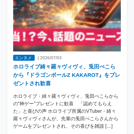
エンタメ
|
2026/07/03
ホロライブ綺々羅々ヴィヴィ、兎田ぺこら
から『ドラゴンボールZ KAKAROT』をプレ
ゼントされ歓喜
ホロライブ・綺々羅々ヴィヴィ、兎田ぺこらから
の“神ゲー”プレゼントに歓喜 「認めてもらえ
た」と喜びの声 ホロライブ所属のVTuber・綺々
羅々ヴィヴィさんが、先輩の兎田ぺこらさんから
ゲームをプレゼントされ、その喜びを雑談 […]