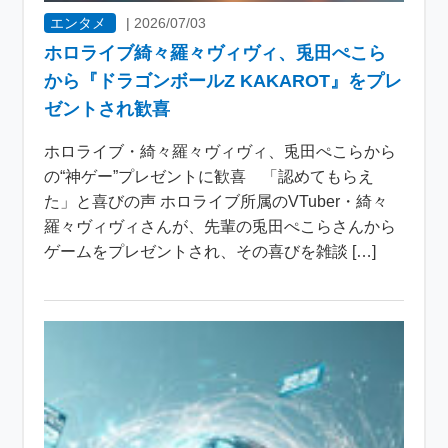
エンタメ
|
2026/07/03
ホロライブ綺々羅々ヴィヴィ、兎田ぺこら
から『ドラゴンボールZ KAKAROT』をプレ
ゼントされ歓喜
ホロライブ・綺々羅々ヴィヴィ、兎田ぺこらから
の“神ゲー”プレゼントに歓喜 「認めてもらえ
た」と喜びの声 ホロライブ所属のVTuber・綺々
羅々ヴィヴィさんが、先輩の兎田ぺこらさんから
ゲームをプレゼントされ、その喜びを雑談 […]