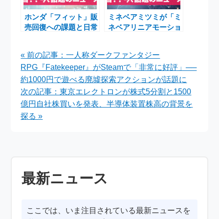
ホンダ「フィット」販
ミネベアミツミが「ミ
売回復への課題と日常
ネベアリニアモーショ
に寄り添う魅力を探る
ン」誕生――ツバキ・
ナカシマのボールねじ
« 前の記事：一人称ダークファンタジー
事業取得完了
RPG『Fatekeeper』がSteamで「非常に好評」──
約1000円で遊べる廃墟探索アクションが話題に
次の記事：東京エレクトロンが株式5分割と1500
億円自社株買いを発表、半導体装置株高の背景を
探る »
最新ニュース
ここでは、いま注目されている最新ニュースを