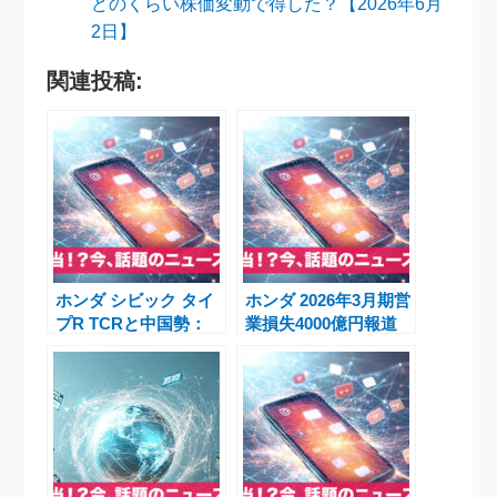
どのくらい株価変動で得した？【2026年6月
2日】
関連投稿:
ホンダ シビック タイ
ホンダ 2026年3月期営
プR TCRと中国勢：
業損失4000億円報道
Lynk & Coや
とN-BOXジレンマ
LingShengが映す新
時代の競争軸