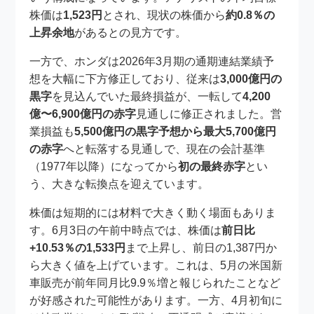
株価は
1,523円
とされ、現状の株価から
約0.8％の
上昇余地
があるとの見方です。
一方で、ホンダは2026年3月期の通期連結業績予
想を大幅に下方修正しており、従来は
3,000億円の
黒字
を見込んでいた最終損益が、一転して
4,200
億〜6,900億円の赤字
見通しに修正されました。営
業損益も
5,500億円の黒字予想から最大5,700億円
の赤字
へと転落する見通しで、現在の会計基準
（1977年以降）になってから
初の最終赤字
とい
う、大きな転換点を迎えています。
株価は短期的には材料で大きく動く場面もありま
す。6月3日の午前中時点では、株価は
前日比
+10.53％の1,533円
まで上昇し、前日の1,387円か
ら大きく値を上げています。これは、5月の米国新
車販売が前年同月比9.9％増と報じられたことなど
が好感された可能性があります。一方、4月初旬に