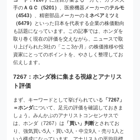
手の
ＡＧＣ（5201）
、医療機器メーカーの
テルモ
（4543）
、精密部品メーカーの
ミネベアミツミ
（6479）
といった日本を代表する企業の株価動向
も話題になっています。この記事では、ホンダを
取り巻く現在の評価を交えながら、ニュースで取
り上げられた3社の「ここ3か月」の株価推移や投
資家にとってのポイントを、やさしく整理してお
伝えします。
7267：ホンダ株に集まる視線とアナリス
ト評価
まず、キーワードとして挙げられている
「7267」
＝ホンダ
について、足元の評価を確認しておきま
しょう。みんかぶのアナリストコンセンサスで
は、ホンダ（7267）は
「買い」判断
とされてお
り、強気買い5人・買い3人・中立9人・売り1人と
いう構成になっています。アナリストの平均目標