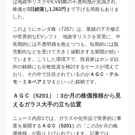
は地政学リスクやEV戦略の不透明感が意識され、
株価が
3日続落し1,262円
まで下げる局面もありま
した。
このようにホンダ株（7267）は、業績の下方修正
や世界的なEVシフト、地政学リスクを背景に、中
長期的には不透明感を抱えつつも、短期的には販
売動向などを受けて大きく値動きする展開が続い
ています。こうした環境下で、投資家はホンダ以
外の銘柄にも分散投資を検討するケースが増えて
おり、その中で注目されているのが
ＡＧＣ・テル
モ・ミネベアミツミ
といった銘柄です。
ＡＧＣ（5201）：3か月の株価推移から見
えるガラス大手の立ち位置
ニュース内容1では、ガラスや化学品で世界的に事
業を展開する
ＡＧＣ（5201）
の「この3か月の株
価推移」が取り上げられています。記事では、