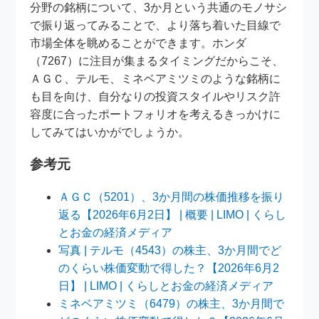
分野の銘柄について、3か月という共通のモノサシ
で振り返ってみることで、より落ち着いた目線で
市場全体を眺めることができます。ホンダ
（7267）に注目が集まるタイミングだからこそ、
ＡＧＣ、テルモ、ミネベアミツミのような銘柄に
も目を向け、自分なりの投資スタイルやリスク許
容度に合ったポートフォリオを考えるきっかけに
してみてはいかがでしょうか。
参考元
ＡＧＣ（5201）、3か月間の株価推移を振り
返る【2026年6月2日】 | 概要 | LIMO | くらし
とお金の経済メディア
写真 | テルモ（4543）の株主、3か月間でど
のくらい株価変動で得した？【2026年6月2
日】 | LIMO | くらしとお金の経済メディア
ミネベアミツミ（6479）の株主、3か月間で