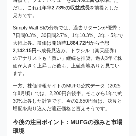
時点で、フェアバリューを
32.4%上回る
水準。た
だし、これは年率
2.73%の収益成長
を前提とした
見方です。
Simply Wall Stの分析では、過去リターンが優秀：
7日間0.3%、30日間2.7%、1年10.3%、3年・5年で
大幅上昇。簿価は開始時
1,884.72円
から予想
2,142.15円
へ成長見込み。トウシル（楽天証券）
のアナリストも「買い」継続を推奨。過去3年で株
価が大きく上昇した後も、上値余地ありと見てい
ます。
一方、株価情報サイトのMUFG公式データ（2025
年8月頃）では、2,200円台後半。そこから1年で約
30%上昇した計算です。今の2,850円台は、決算と
増配を織り込んだ適正価格と言えそうです。
今後の注目ポイント：MUFGの強みと市場
環境