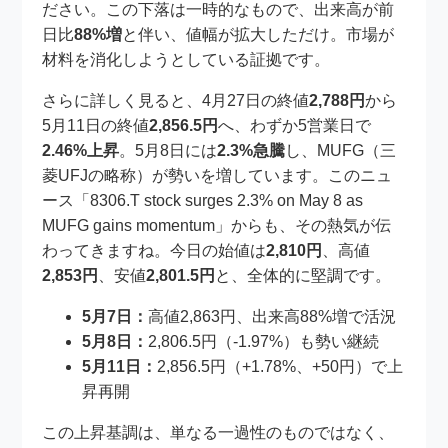
ださい。この下落は一時的なもので、出来高が前
日比
88%増
と伴い、値幅が拡大しただけ。市場が
材料を消化しようとしている証拠です。
さらに詳しく見ると、4月27日の終値
2,788円
から
5月11日の終値
2,856.5円
へ、わずか5営業日で
2.46%上昇
。5月8日には
2.3%急騰
し、MUFG（三
菱UFJの略称）が勢いを増しています。このニュ
ース「8306.T stock surges 2.3% on May 8 as
MUFG gains momentum」からも、その熱気が伝
わってきますね。今日の始値は
2,810円
、高値
2,853円
、安値
2,801.5円
と、全体的に堅調です。
5月7日：
高値2,863円、出来高88%増で活況
5月8日：
2,806.5円（-1.97%）も勢い継続
5月11日：
2,856.5円（+1.78%、+50円）で上
昇再開
この上昇基調は、単なる一過性のものではなく、