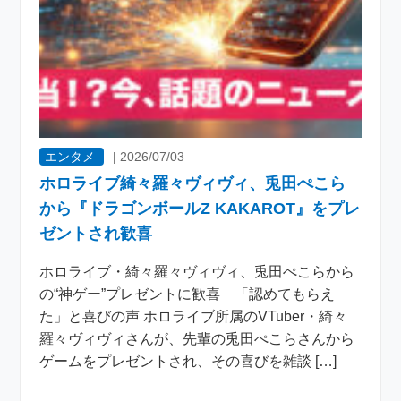
エンタメ
|
2026/07/03
ホロライブ綺々羅々ヴィヴィ、兎田ぺこら
から『ドラゴンボールZ KAKAROT』をプレ
ゼントされ歓喜
ホロライブ・綺々羅々ヴィヴィ、兎田ぺこらから
の“神ゲー”プレゼントに歓喜 「認めてもらえ
た」と喜びの声 ホロライブ所属のVTuber・綺々
羅々ヴィヴィさんが、先輩の兎田ぺこらさんから
ゲームをプレゼントされ、その喜びを雑談 […]