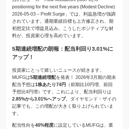
positioning for the next five years (Modest Decline)
2026-05-03 – Profit Surge」では、利益急増が強調
されています。通期業績目標も上方修正され、期
初想定比で増益見込み。こうしたポジティブな材
料が、投資家心理を高めています。
5期連続増配の朗報：配当利回り3.01%に
アップ！
投資家にとって嬉しいニュースが続きます。
MUFGは
5期連続増配
を発表！ 2026年3月期の期末
配当予想は
1株あたり74円
（前期比10円増、前回
予想比4円増）です。これにより、配当利回りは
2.85%から3.01%へアップ
。ダイヤモンド・ザイの
記事でも、この増配が大きく取り上げられていま
す。
配当性向を
40%程度
に設定しているMUFGは、業