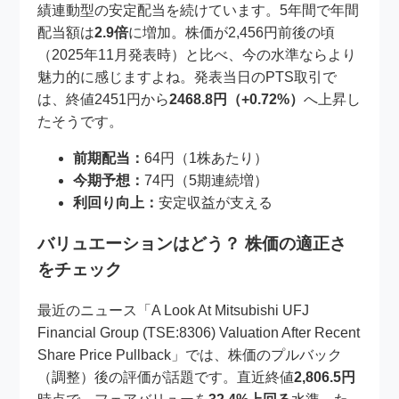
績連動型の安定配当を続けています。5年間で年間
配当額は
2.9倍
に増加。株価が2,456円前後の頃
（2025年11月発表時）と比べ、今の水準ならより
魅力的に感じますよね。発表当日のPTS取引で
は、終値2451円から
2468.8円（+0.72%）
へ上昇し
たそうです。
前期配当：
64円（1株あたり）
今期予想：
74円（5期連続増）
利回り向上：
安定収益が支える
バリュエーションはどう？ 株価の適正さ
をチェック
最近のニュース「A Look At Mitsubishi UFJ
Financial Group (TSE:8306) Valuation After Recent
Share Price Pullback」では、株価のプルバック
（調整）後の評価が話題です。直近終値
2,806.5円