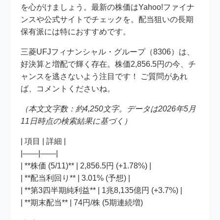
を心がけましょう。最新の株価はYahoo!ファイナ
ンスや公式サイトでチェックを。配当狙いの長期
保有派には特におすすめです。
三菱UFJフィナンシャル・グループ（8306）は、
好決算と増配で輝く存在。株価2,856.5円の今、チ
ャンスを逃さないよう注目です！ ご質問があれ
ば、コメントくださいね。
（本文文字数：約4,250文字。データは2026年5月
11日時点の検索結果に基づく）
| 項目 | 詳細 |
|——|——|
| **株価 (5/11)** | 2,856.5円 (+1.78%) |
| **配当利回り** | 3.01% (予想) |
| **第3四半期純利益** | 1兆8,135億円 (+3.7%) |
| **期末配当** | 74円/株 (5期連続増)