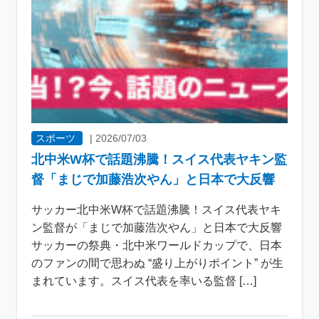
スポーツ
|
2026/07/03
北中米W杯で話題沸騰！スイス代表ヤキン監
督「まじで加藤浩次やん」と日本で大反響
サッカー北中米W杯で話題沸騰！スイス代表ヤキ
ン監督が「まじで加藤浩次やん」と日本で大反響
サッカーの祭典・北中米ワールドカップで、日本
のファンの間で思わぬ “盛り上がりポイント” が生
まれています。スイス代表を率いる監督 […]