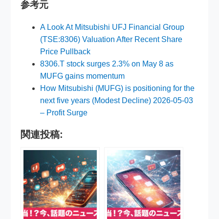
参考元
A Look At Mitsubishi UFJ Financial Group
(TSE:8306) Valuation After Recent Share
Price Pullback
8306.T stock surges 2.3% on May 8 as
MUFG gains momentum
How Mitsubishi (MUFG) is positioning for the
next five years (Modest Decline) 2026-05-03
– Profit Surge
関連投稿: