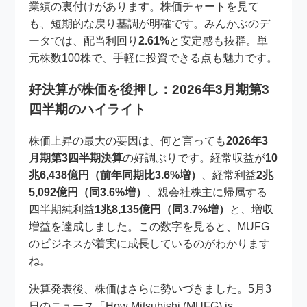
業績の裏付けがあります。株価チャートを見て
も、短期的な戻り基調が明確です。みんかぶのデ
ータでは、配当利回り
2.61%
と安定感も抜群。単
元株数100株で、手軽に投資できる点も魅力です。
好決算が株価を後押し：2026年3月期第3
四半期のハイライト
株価上昇の最大の要因は、何と言っても
2026年3
月期第3四半期決算
の好調ぶりです。経常収益が
10
兆6,438億円（前年同期比3.6%増）
、経常利益
2兆
5,092億円（同3.6%増）
、親会社株主に帰属する
四半期純利益
1兆8,135億円（同3.7%増）
と、増収
増益を達成しました。この数字を見ると、MUFG
のビジネスが着実に成長しているのがわかります
ね。
決算発表後、株価はさらに勢いづきました。5月3
日のニュース「How Mitsubishi (MUFG) is