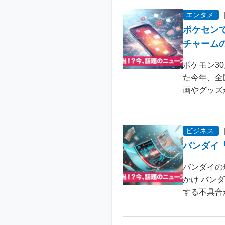
エンタメ
ポケセン
チャーム
ポケモン3
た今年、全
画やグッズ
ビジネス
バンダイ
バンダイの
かけ バン
する不具合が