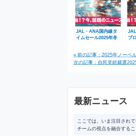
JAL・ANA国内線タ
JA
イムセール2025年冬
プ
｜年末年始も対象のお
ー
得なチャンス！
改
« 前の記事：2025年ノ
次の記事：自民党総裁選20
最新ニュース
ここでは、いま注目されて
チームの視点を融合するこ