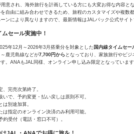
割引が用意され、海外旅行を計画している方にも大変お得な内容と
ルを自由に組み合わせできるため、旅程のカスタマイズや複数
ーンにより異なりますので、最新情報はJALパック公式サイ
イムセール実施中！
025年12月～2026年3月搭乗分を対象とした
国内線タイムセー
田～鹿児島線などが
7,700円から
となっており、家族旅行やビジ
す。ANAもJAL同様、オンライン申し込み限定となっていま
定、完売次第終了。
扱いで、予約変更・払い戻しは原則不可。
とは別途加算。
たは指定のオンライン決済のみ利用可能。
み予約受付（電話・窓口不可）。
はJAL・ANAでお得に旅を！