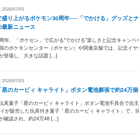
|
2026/07/03
で盛り上がるポケモン30周年──「でかける」グッズと
の最新ニュース
0周年、「ポケセン」で広がる“でかける”楽しさと記念キャンペー
国のポケモンセンター（ポケセン）や関連店舗では、記念イヤ
が登場し、大きな話題 […]
|
2026/07/03
「星のカービィ キャライト」ボタン電池膨張で約24万
玩具菓子「星のカービィ キャライト」ボタン電池不具合で自
ダイが販売した玩具付き菓子「星のカービィ キャライト」で、
確認され、約24万48 […]