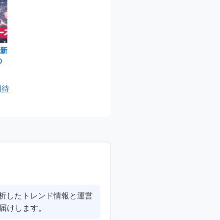
最新
の
期待
連動
分析したトレンド情報と運営
届けします。