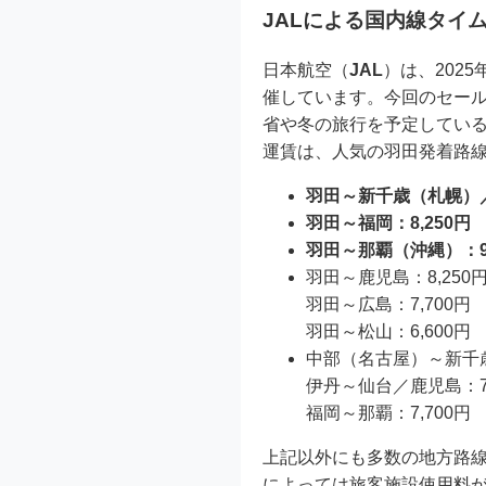
JALによる国内線タイム
日本航空（
JAL
）は、2025
催しています。今回のセールは
省や冬の旅行を予定してい
運賃は、人気の羽田発着路
羽田～新千歳（札幌）／
羽田～福岡：8,250円
羽田～那覇（沖縄）：9,
羽田～鹿児島：8,250
羽田～広島：7,700円
羽田～松山：6,600円
中部（名古屋）～新千歳：
伊丹～仙台／鹿児島：7,
福岡～那覇：7,700円
上記以外にも多数の地方路
によっては旅客施設使用料