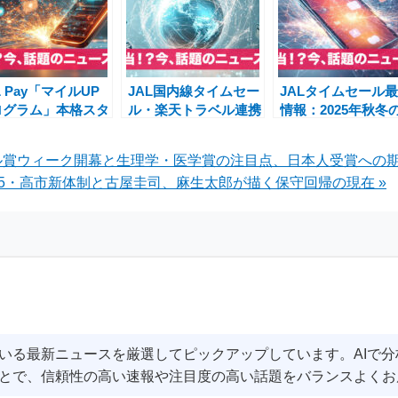
L Pay「マイルUP
JAL国内線タイムセー
JALタイムセール
ログラム」本格スタ
ル・楽天トラベル連携
情報：2025年秋冬
ト＆チャージ還元率
2025年秋冬キャンペ
国内線が7,700円か
定のニュース解説
ーンで旅が変わる！
ら！楽天トラベル
ーベル賞ウィーク開幕と生理学・医学賞の注目点、日本人受賞への
「JAL楽パック」
25・高市新体制と古屋圭司、麻生太郎が描く保守回帰の現在 »
セールも開催
いる最新ニュースを厳選してピックアップしています。AIで
とで、信頼性の高い速報や注目度の高い話題をバランスよくお