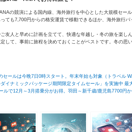
とANAの競演による国内線、海外旅行を中心とした大規模セー
ても7,700円からの格安運賃で移動できるほか、海外旅行パッケ
やご友人と早めに計画を立てて、快適な年越し・冬の旅を楽し
想定して、事前に旅程を決めておくことがベストです。冬の思
～のセールは今晩7日0時スタート。年末年始も対象（トラベル Wa
海外ダイナミックパッケージ期間限定タイムセール」を実施中 最大4
ールで12月～3月搭乗分がお得。羽田～新千歳/鹿児島7700円