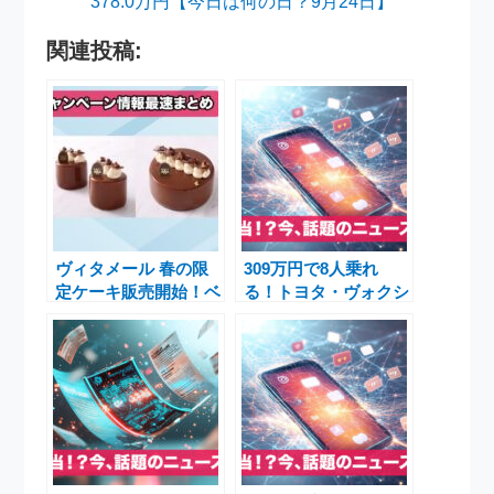
378.0万円【今日は何の日？9月24日】
関連投稿:
ヴィタメール 春の限
309万円で8人乗れ
定ケーキ販売開始！ベ
る！トヨタ・ヴォクシ
ルギー王室御用達のス
ーの最新装備と魅力を
イーツを楽しむ季節
徹底解説【2025年モ
デルマイチェン速報
付】