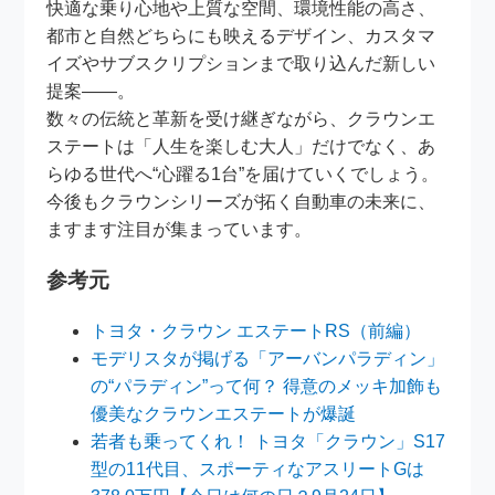
快適な乗り心地や上質な空間、環境性能の高さ、
都市と自然どちらにも映えるデザイン、カスタマ
イズやサブスクリプションまで取り込んだ新しい
提案――。
数々の伝統と革新を受け継ぎながら、クラウンエ
ステートは「人生を楽しむ大人」だけでなく、あ
らゆる世代へ“心躍る1台”を届けていくでしょう。
今後もクラウンシリーズが拓く自動車の未来に、
ますます注目が集まっています。
参考元
トヨタ・クラウン エステートRS（前編）
モデリスタが掲げる「アーバンパラディン」
の“パラディン”って何？ 得意のメッキ加飾も
優美なクラウンエステートが爆誕
若者も乗ってくれ！ トヨタ「クラウン」S17
型の11代目、スポーティなアスリートGは