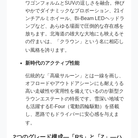
ワゴンフォルムとSUVの逞しさを融合。伸び
やかでダイナミックなプロポーション、21イ
ンチアルミホイール、Bi-Beam LEDヘッドラ
ンプなど、あらゆる場面で圧倒的な存在感を
放ちます。北海道の雄大な大地にも映えるそ
の佇まいは、「クラウン」という名に相応し
い風格を誇ります
。
新時代のアクティブ性能
伝統的な「高級サルーン」とは一線を画し、
オフロードやアウトドアシーンにも耐えうる
高い走破性や実用性を備えているのが新型ク
ラウンエステートの特長です。雪深い地域で
も活躍するE-Four（電動四輪駆動）を搭載
し、悪路でもドライバーに安心感を与えま
す
。
2つのグレード構成—「RS」と「Z」―ハ