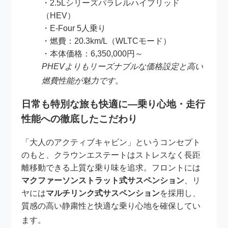
・2.5Lシリーズパラレルハイブリッド
（HEV）
・E-Four 5人乗り
・燃費：20.3km/L（WLTCモード）
・本体価格：6,350,000円～
PHEVよりもリーズナブルな価格設定と高い
燃費性能が魅力です
。
日常も特別な旅も快適に—乗り心地・走行
性能への徹底したこだわり
「大人のアクティブキャビン」というコンセプト
のもと、クラウンエステートはストレスなく長距
離移動できる上質な乗り味を追求。フロントには
マクファーソンストラット式サスペンション
、リ
ヤには
マルチリンク式サスペンション
を採用し、
質感の高い静粛性と快適な乗り心地を確保してい
ます
。