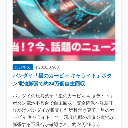
ビジネス
|
2026/07/03
バンダイ「星のカービィ キャライト」ボタ
ン電池膨張で約24万個自主回収
バンダイの玩具菓子「星のカービィ キャライト」
ボタン電池不具合で自主回収 安全確保へ注意呼
びかけ バンダイが販売した玩具付き菓子「星のカ
ービィ キャライト」で、玩具内部のボタン電池が
膨張する不具合が確認され、約24万48 […]