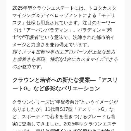
2025年型クラウンエステートには、トヨタカスタ
マイジング＆ディベロップメントによる「モデリ
スタ」仕様も用意されています。注目のキーワー
ドは「アーバンパラディン」。パラディン＝“騎
士”や“守護者”という意味で、洗練された都市的イ
メージと力強さを兼ね備えています。
輝くメッキ加飾や専用エアロパーツが上品な迫力
と優雅さを表現、特別な1台にカスタマイズできる
のが魅力です。
クラウンと若者への新たな提案—「アスリ
ートG」など多彩なバリエーション
クラウンシリーズは“年配者向け”というイメージが
ありましたが、11代目S17型「アスリートG」な
ど、スポーティで若者を惹きつけるグレードも着
実に登場してきました。2025年型クラウンエステ