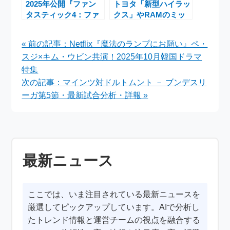
2025年公開『ファン
トヨタ「新型ハイラッ
タスティック4：ファ
クス」やRAMのミッ
ースト・ステップ』
ドサイズトラックが
MCU参入で新たなヒ
2027年に登場！
« 前の記事：Netflix『魔法のランプにお願い』ペ・
ーロー伝説が始動
スジ×キム・ウビン共演！2025年10月韓国ドラマ
特集
次の記事：マインツ対ドルトムント － ブンデスリ
ーガ第5節・最新試合分析・詳報 »
最新ニュース
ここでは、いま注目されている最新ニュースを
厳選してピックアップしています。AIで分析し
たトレンド情報と運営チームの視点を融合する