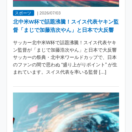
スポーツ
|
2026/07/03
北中米W杯で話題沸騰！スイス代表ヤキン監
督「まじで加藤浩次やん」と日本で大反響
サッカー北中米W杯で話題沸騰！スイス代表ヤキ
ン監督が「まじで加藤浩次やん」と日本で大反響
サッカーの祭典・北中米ワールドカップで、日本
のファンの間で思わぬ “盛り上がりポイント” が生
まれています。スイス代表を率いる監督 […]