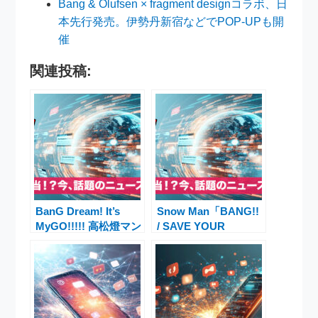
Bang & Olufsen × fragment designコラボ、日
本先行発売。伊勢丹新宿などでPOP-UPも開
催
関連投稿:
BanG Dream! It’s
Snow Man「BANG!!
MyGO!!!!! 高松燈マン
/ SAVE YOUR
ホール蓋 池袋駅西口
HEART / オドロウ
設置決定
ゼ！」特典解禁でファ
ン騒然