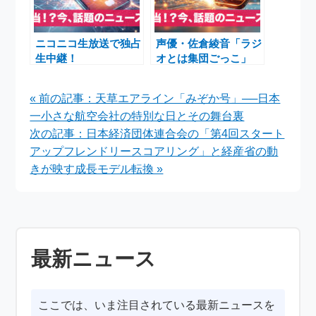
ニコニコ生放送で独占
声優・佐倉綾音「ラジ
生中継！
オとは集団ごっこ」
BREAKERZ「LIVE
──論理×ロンリーと
TOUR 2025
BanG Dream!10周年
« 前の記事：天草エアライン「みぞか号」──日本
RETURNZ -アオノミ
ライブがつなぐ“みん
一小さな航空会社の特別な日とその舞台裏
ライ×BIG BANG!-」
な”のかたち
東京公演の全貌
次の記事：日本経済団体連合会の「第4回スタート
アップフレンドリースコアリング」と経産省の動
きが映す成長モデル転換 »
最新ニュース
ここでは、いま注目されている最新ニュースを