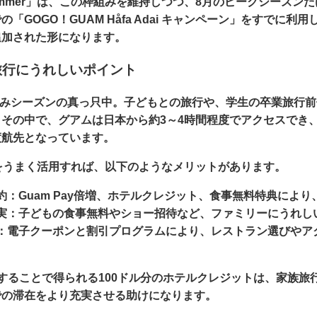
Summer」は、この枠組みを維持しつつ、8月のピークシーズ
「GOGO！GUAM Håfa Adai キャンペーン」をすでに
追加された形になります。
旅行にうれしいポイント
夏休みシーズンの真っ只中。子どもとの旅行や、学生の卒業旅行
その中で、グアムは日本から約3～4時間程度でアクセスでき
渡航先となっています。
の特典をうまく活用すれば、以下のようなメリットがあります。
約
：Guam Pay倍増、ホテルクレジット、食事無料特典によ
実
：子どもの食事無料やショー招待など、ファミリーにうれし
：電子クーポンと割引プログラムにより、レストラン選びやア
することで得られる100ドル分のホテルクレジットは、家族旅
での滞在をより充実させる助けになります。