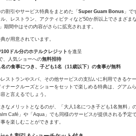
での割引やサービス特典をまとめた「
Super Guam Bonus
」です
ル、レストラン、アクティビティなど50か所以上でさまざま
mmer」期間中はその内容がさらに拡充されます。
特典が用意されています。
100ドル分のホテルクレジット
を進呈
で、人気ショーへの
無料招待
1名の食事につき、子ども1名（11歳以下）の食事が無料
のレストランやスパ、その他サービスの支払いに利用できるケ
ディナークルーズとショーをセットで楽しめる特典は、グアム
内容と言えるでしょう。
きなメリットとなるのが、「大人1名につき子ども1名無料」
lm Café」や「Aqua」でも同様のサービスが提供される予
食事を楽しむことができます。
er Cruiseも割引＆ショーチケット付き