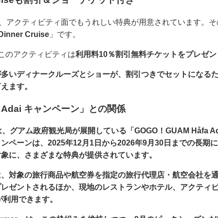
期間中は、アクティビティ面でもうれしい特典が用意されています
Dinner Cruise
」です。
このアクティビティは
利用料10％割引無料チケットをプレゼン
が多いディナークルーズとショーが、割引つきでセットになる
言えます。
a Adai キャンペーン」との関係
er」は、グアム政府観光局が展開している「
GOGO！GUAM Håfa 
ペーンは、2025年12月1日から2026年9月30日までの長
対象に、さまざまな特典が提供されています。
は、対象の旅行商品や航空券を指定の旅行代理店・航空会社を
ル分がプレゼントされるほか、現地のレストランやホテル、アクテ
」が利用できます。