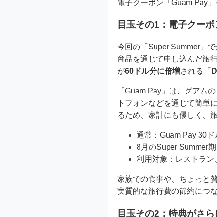
電子クーポン「Guam Pa
目玉その1：電子クーポン「
今回の「Super Summ
商品を通じて申し込んだ旅行
が
60ドル分に倍増
される「
D
「Guam Pay」は、グ
トフォンなどを通じて簡単
るため、家計にも優しく、
通常：Guam Pay 3
8月のSuper Summer
利用対象：レストラン
家族での食事や、ちょっと
実質的な旅行費の節約につ
目玉その2：特典がさらに増