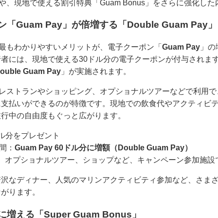
y」や、現地で使える割引特典「Guam Bonus」をさらに強化
Guam Pay」が倍増する「Double Guam Pay」
er」で最もわかりやすいメリットが、電子クーポン「
Guam Pay
」の
者には、現地で使える30ドル分の電子クーポンが付与されま
ouble Guam Pay
」が実施されます。
アムのレストランやショッピング、オプショナルツアーなどで利用
に支払いができるのが特徴です。現地での飲食代やアクティビ
旅行中の自由度もぐっと広がります。
0ドル分をプレゼント
期間：
Guam Pay 60ドル分に増額（Double Guam Pay）
、オプショナルツアー、ショップなど、キャンペーン参加施設
贅沢なディナー、人気のマリンアクティビティ参加など、さま
ながります。
える「Super Guam Bonus」