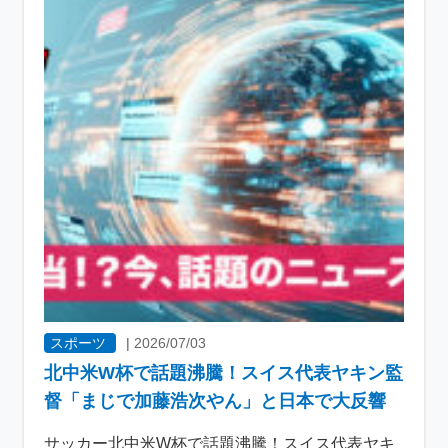
スポーツ
|
2026/07/03
北中米W杯で話題沸騰！スイス代表ヤキン監
督「まじで加藤浩次やん」と日本で大反響
サッカー北中米W杯で話題沸騰！スイス代表ヤキ