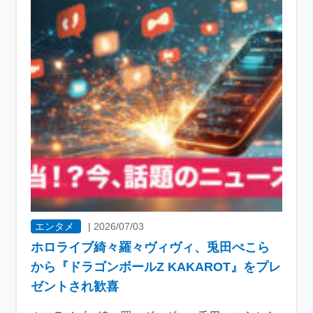
エンタメ
|
2026/07/03
ホロライブ綺々羅々ヴィヴィ、兎田ぺこら
から『ドラゴンボールZ KAKAROT』をプレ
ゼントされ歓喜