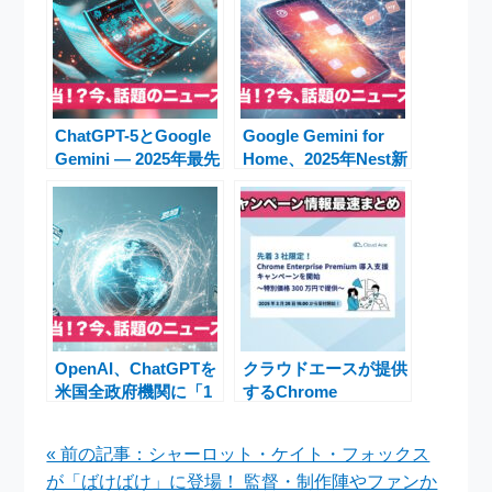
ChatGPT-5とGoogle
Google Gemini for
Gemini ― 2025年最先
Home、2025年Nest新
端AIモデル徹底比較
製品発表でスマートホ
ームが大変革
OpenAI、ChatGPTを
クラウドエースが提供
米国全政府機関に「1
するChrome
ドル」提供
Enterprise Premium
――Claudeなど競合
導入支援キャンペー
« 前の記事：シャーロット・ケイト・フォックス
参入で公共AI市場が激
ン、特別価格での実施
が「ばけばけ」に登場！ 監督・制作陣やファンか
変