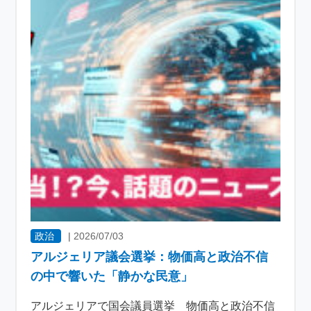
政治
|
2026/07/03
アルジェリア議会選挙：物価高と政治不信
の中で響いた「静かな民意」
アルジェリアで国会議員選挙 物価高と政治不信