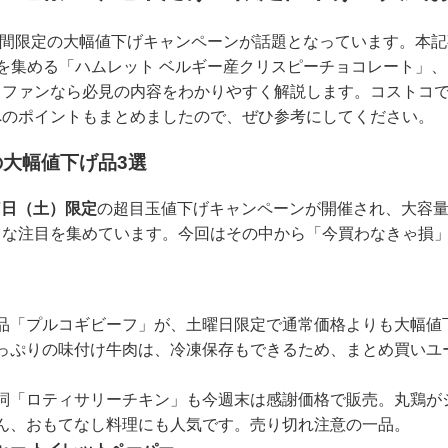
間限定の大幅値下げキャンペーンが話題となっています。本記
を集める「ハムレット ベルギー産クリスピーチョコレート」
コファンなら必見の内容をわかりやすく解説します。コストコ
へのポイントもまとめましたので、ぜひ参考にしてください。
大幅値下げ品3選
27日（土）限定
の超目玉値下げキャンペーンが開催され、大容
きな注目を集めています。今回はその中から「今買わなきゃ損」
品「プルコギビーフ」が、土曜日限定で通常価格よりも大幅値
っぷりの味付け牛肉は、冷凍保存もできるため、まとめ買いユ
詞「ロティサリーチキン」も今週末は感謝価格で販売。丸鶏が
ん、おもてなし料理にも人気です。売り切れ注意の一品。