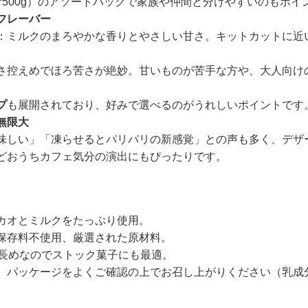
計500g）のアソートパックで家族や仲間と分けやすいのもポイ
フレーバー
：ミルクのまろやかな香りとやさしい甘さ。キットカットに近
さ控えめでほろ苦さが絶妙。甘いものが苦手な方や、大人向け
プ
も展開されており、好みで選べるのがうれしいポイントです
無限大
味しい」「凍らせるとパリパリの新感覚」との声も多く、デザ
どおうちカフェ気分の演出にもぴったりです。
カオとミルクをたっぷり使用。
保存料不使用、厳選された原材料。
と長めなのでストック菓子にも最適。
、パッケージをよくご確認の上でお召し上がりください（乳成