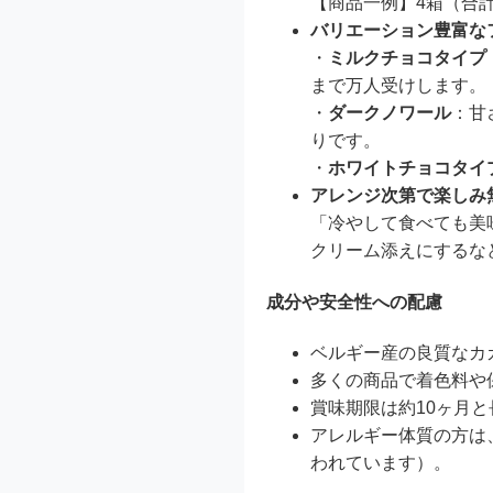
【商品一例】4箱（合
バリエーション豊富な
・
ミルクチョコタイプ
まで万人受けします。
・
ダークノワール
：甘
りです。
・
ホワイトチョコタイ
アレンジ次第で楽しみ
「冷やして食べても美
クリーム添えにするな
成分や安全性への配慮
ベルギー産の良質なカ
多くの商品で着色料や
賞味期限は約10ヶ月
アレルギー体質の方は
われています）。