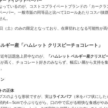
ャー トイレットペーパー
なっているのが、コストコプライベートブランドの「カークラ
ペーパー。一般市販の同等品と比べて1ロールあたりコスパ抜
せん。
7日（土）のみの限定となっており、在庫切れとなる可能性が
ルギー産「ハムレット クリスピーチョコレート」
で近年話題急上昇中なのが、
「ハムレット ベルギー産クリスピ
価が高く、チョコレート好きのみならず、幅広い層から支持を
う。
ョン
トの正体
プスのような形状ですが、実は
ライスパフ
（米をパフ状にした
径約4～5cmで小ぶりながら、口の中で広がる軽快な食感がや