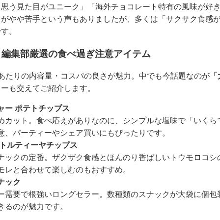
と思う見た目がユニーク」「海外チョコレート特有の風味が好
りがやや苦手という声もありましたが、多くは「サクサク食感
です。
！編集部厳選の食べ過ぎ注意アイテム
あたりの内容量・コスパの良さが魅力。中でも今話題なのが
「
ューも交えてご紹介します。
ャー ポテトチップス
めカット。食べ応えがありなのに、シンプルな塩味で「いくら
意、パーティーやシェア買いにもぴったりです。
 トルティーヤチップス
ナックの定番。ザクザク食感とほんのり香ばしいトウモロコシ
モレと合わせて楽しむのもおすすめ。
ナック
ー需要で根強いロングセラー。数種類のスナックが大袋に個包
きるのが魅力です。