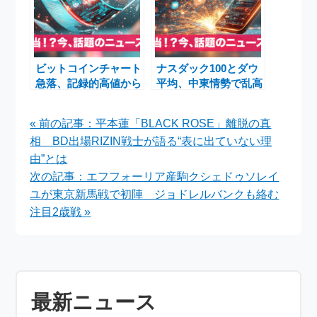
ビットコインチャート
ナスダック100とダウ
急落、記録的高値から
平均、中東情勢で乱高
一転―2025年11月最
下 米イラン協議継続
新動向と背景解説
観測で反発
« 前の記事：平本蓮「BLACK ROSE」離脱の真
相 BD出場RIZIN戦士が語る“表に出ていない理
由”とは
次の記事：エフフォーリア産駒クシェドゥソレイ
ユが東京新馬戦で初陣 ジョドレルバンクも絡む
注目2歳戦 »
最新ニュース