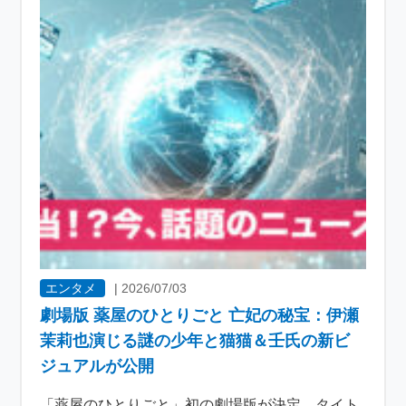
エンタメ
|
2026/07/03
劇場版 薬屋のひとりごと 亡妃の秘宝：伊瀬
茉莉也演じる謎の少年と猫猫＆壬氏の新ビ
ジュアルが公開
「薬屋のひとりごと」初の劇場版が決定 タイト