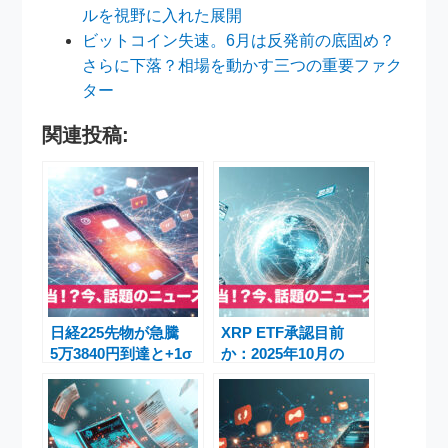
ルを視野に入れた展開
ビットコイン失速。6月は反発前の底固め？
さらに下落？相場を動かす三つの重要ファク
ター
関連投稿:
日経225先物が急騰
XRP ETF承認目前
5万3840円到達と+1σ
か：2025年10月の
押し目買い戦略の注目
SEC審査期限と市場
点
への影響