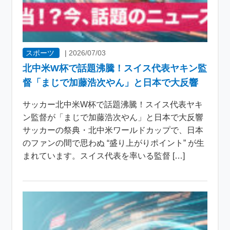
スポーツ
|
2026/07/03
北中米W杯で話題沸騰！スイス代表ヤキン監
督「まじで加藤浩次やん」と日本で大反響
サッカー北中米W杯で話題沸騰！スイス代表ヤキ
ン監督が「まじで加藤浩次やん」と日本で大反響
サッカーの祭典・北中米ワールドカップで、日本
のファンの間で思わぬ “盛り上がりポイント” が生
まれています。スイス代表を率いる監督 […]