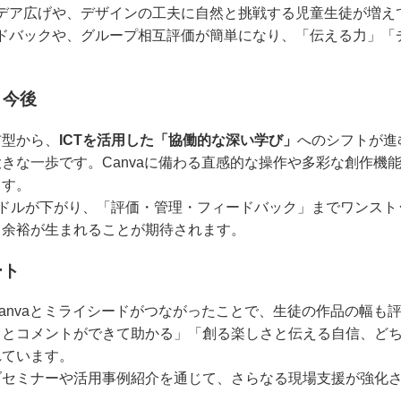
デア広げや、デザインの工夫に自然と挑戦する児童生徒が増え
ドバックや、グループ相互評価が簡単になり、「伝える力」「
と今後
布型から、
ICTを活用した「協働的な深い学び」
へのシフトが進
きな一歩です。Canvaに備わる直感的な操作や多彩な創作機
ます。
ードルが下がり、「評価・管理・フィードバック」までワンス
も余裕が生まれることが期待されます。
ート
anvaとミライシードがつながったことで、生徒の作品の幅も
りとコメントができて助かる」「創る楽しさと伝える自信、ど
れています。
ブセミナーや活用事例紹介を通じて、さらなる現場支援が強化