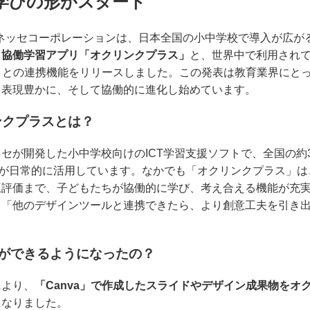
学びの形がスタート
ネッセコーポレーションは、日本全国の小中学校で導入が広がる
る
協働学習アプリ「オクリンクプラス」
と、世界中で利用され
」
との連携機能をリリースしました。この発表は教育業界にと
り表現豊かに、そして協働的に進化し始めています。
ンクプラスとは？
セが開発した小中学校向けのICT学習支援ソフトで、全国の約3
徒が日常的に活用しています。なかでも「オクリンクプラス」
互評価まで、子どもたちが協働的に学び、考え合える機能が充
、「他のデザインツールと連携できたら、より創意工夫を引き
 何ができるようになったの？
により、
「Canva」で作成したスライドやデザイン成果物をオ
になりました。