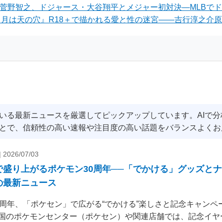
・菅野智之、ドジャース・大谷翔平とメジャー初対決―MLBで
るキャンペーン
の歴史と最新ニュ
月は天の穴』R18＋で描かれる愛と性の迷宮——吉行淳之介原
を解説
いる最新ニュースを厳選してピックアップしています。AIで
とで、信頼性の高い速報や注目度の高い話題をバランスよくお
|
2026/07/03
で盛り上がるポケモン30周年──「でかける」グッズと
の最新ニュース
0周年、「ポケセン」で広がる“でかける”楽しさと記念キャンペー
国のポケモンセンター（ポケセン）や関連店舗では、記念イヤ