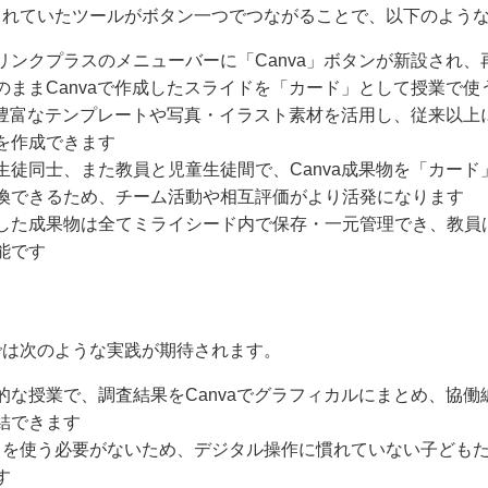
されていたツールがボタン一つでつながることで、以下のよう
リンクプラスのメニューバーに「Canva」ボタンが新設され
のままCanvaで作成したスライドを「カード」として授業で使
aの豊富なテンプレートや写真・イラスト素材を活用し、従来以
を作成できます
生徒同士、また教員と児童生徒間で、Canva成果物を「カー
換できるため、チーム活動や相互評価がより活発になります
した成果物は全てミライシード内で保存・一元管理でき、教員
能です
では次のような実践が期待されます。
的な授業で、調査結果をCanvaでグラフィカルにまとめ、協
結できます
クを使う必要がないため、デジタル操作に慣れていない子ども
す