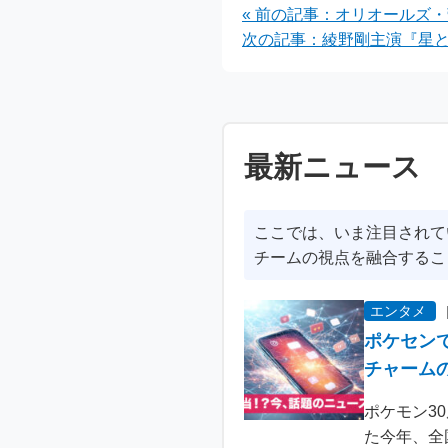
« 前の記事：オリオールズ
次の記事：綾野剛主演『星と
最新ニュース
ここでは、いま注目されて
チームの視点を融合するこ
エンタメ
ポケセン
チャーム
ポケモン3
た今年、全