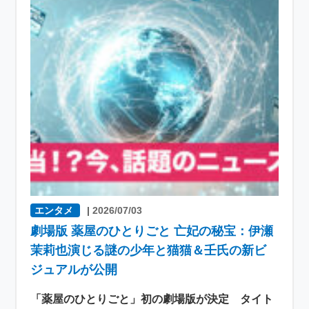
エンタメ
|
2026/07/03
劇場版 薬屋のひとりごと 亡妃の秘宝：伊瀬
茉莉也演じる謎の少年と猫猫＆壬氏の新ビ
ジュアルが公開
「薬屋のひとりごと」初の劇場版が決定 タイト