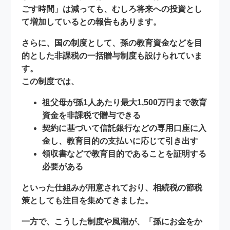
ごす時間」は減っても、むしろ
将来への投資とし
て増加
しているとの報告もあります。
さらに、国の制度として、孫の教育資金などを目
的とした
非課税の一括贈与制度
も設けられていま
す。
この制度では、
祖父母が孫1人あたり
最大1,500万円まで
教育
資金を非課税で贈与できる
契約に基づいて信託銀行などの専用口座に入
金し、教育目的の支払いに応じて引き出す
領収書などで教育目的であることを証明する
必要がある
といった仕組みが用意されており、
相続税の節税
策としても注目
を集めてきました。
一方で、こうした制度や風潮が、「孫にお金をか