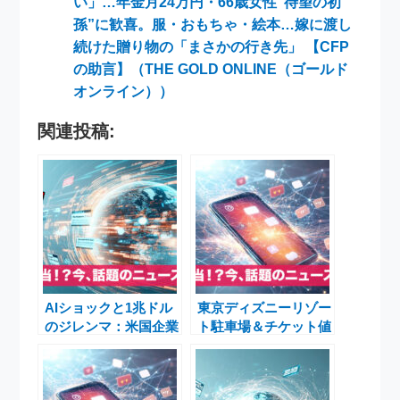
い」…年金月24万円・66歳女性“待望の初
孫”に歓喜。服・おもちゃ・絵本…嫁に渡し
続けた贈り物の「まさかの行き先」 【CFP
の助言】（THE GOLD ONLINE（ゴールド
オンライン））
関連投稿:
AIショックと1兆ドル
東京ディズニーリゾー
のジレンマ：米国企業
ト駐車場＆チケット値
を揺らす「あい」の現
上げ：「金の国じゃね
実
ぇか」と言われる“重
課金”の現実