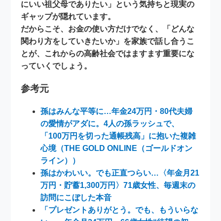
にいい祖父母でありたい」という気持ちと現実の
ギャップ
が隠れています。
だからこそ、お金の使い方だけでなく、「どんな
関わり方をしていきたいか」を家族で話し合うこ
とが、これからの高齢社会ではますます重要にな
っていくでしょう。
参考元
孫はみんな平等に…年金24万円・80代夫婦
の愛情がアダに。4人の孫ラッシュで、
「100万円を切った通帳残高」に抱いた複雑
心境（THE GOLD ONLINE（ゴールドオン
ライン））
孫はかわいい。でも正直つらい…〈年金月21
万円・貯蓄1,300万円〉71歳女性、毎週末の
訪問にこぼした本音
「プレゼントありがとう。でも、もういらな