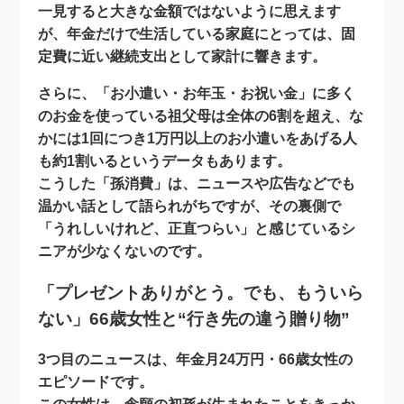
一見すると大きな金額ではないように思えます
が、年金だけで生活している家庭にとっては、
固
定費に近い継続支出
として家計に響きます。
さらに、「お小遣い・お年玉・お祝い金」に多く
のお金を使っている祖父母は全体の6割を超え、な
かには1回につき1万円以上のお小遣いをあげる人
も約1割いるというデータもあります。
こうした「孫消費」は、ニュースや広告などでも
温かい話として語られがちですが、その裏側で
「うれしいけれど、正直つらい」
と感じているシ
ニアが少なくないのです。
「プレゼントありがとう。でも、もういら
ない」66歳女性と“行き先の違う贈り物”
3つ目のニュースは、
年金月24万円・66歳女性
の
エピソードです。