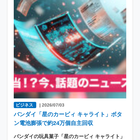
ビジネス
|
2026/07/03
バンダイ「星のカービィ キャライト」ボタ
ン電池膨張で約24万個自主回収
バンダイの玩具菓子「星のカービィ キャライト」