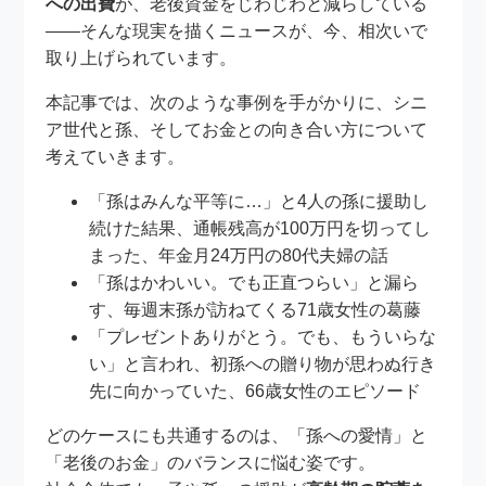
への出費
が、老後資金をじわじわと減らしている
――そんな現実を描くニュースが、今、相次いで
取り上げられています。
本記事では、次のような事例を手がかりに、シニ
ア世代と孫、そしてお金との向き合い方について
考えていきます。
「孫はみんな平等に…」と4人の孫に援助し
続けた結果、通帳残高が100万円を切ってし
まった、年金月24万円の80代夫婦の話
「孫はかわいい。でも正直つらい」と漏ら
す、毎週末孫が訪ねてくる71歳女性の葛藤
「プレゼントありがとう。でも、もういらな
い」と言われ、初孫への贈り物が思わぬ行き
先に向かっていた、66歳女性のエピソード
どのケースにも共通するのは、「孫への愛情」と
「老後のお金」のバランスに悩む姿です。