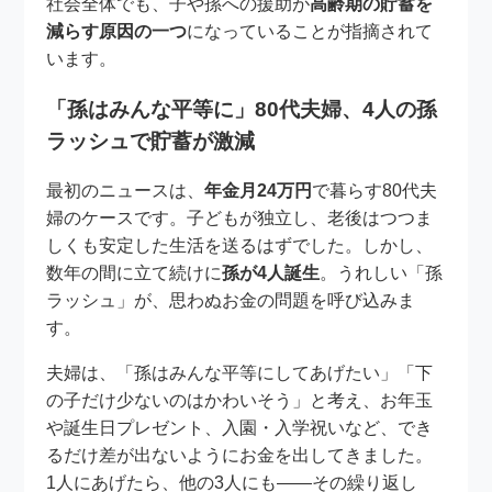
社会全体でも、子や孫への援助が
高齢期の貯蓄を
減らす原因の一つ
になっていることが指摘されて
います。
「孫はみんな平等に」80代夫婦、4人の孫
ラッシュで貯蓄が激減
最初のニュースは、
年金月24万円
で暮らす80代夫
婦のケースです。子どもが独立し、老後はつつま
しくも安定した生活を送るはずでした。しかし、
数年の間に立て続けに
孫が4人誕生
。うれしい「孫
ラッシュ」が、思わぬお金の問題を呼び込みま
す。
夫婦は、「孫はみんな平等にしてあげたい」「下
の子だけ少ないのはかわいそう」と考え、お年玉
や誕生日プレゼント、入園・入学祝いなど、でき
るだけ差が出ないようにお金を出してきました。
1人にあげたら、他の3人にも――その繰り返し