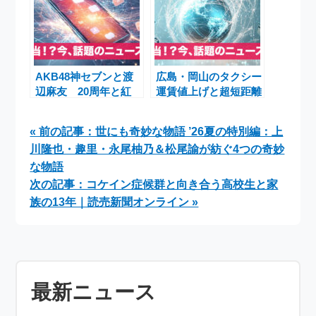
AKB48神セブンと渡
広島・岡山のタクシー
辺麻友 20周年と紅
運賃値上げと超短距離
白復活で揺れる「まゆ
乗車──現役運転手の
ゆ不在」の現実
本音から見える「い
« 前の記事：世にも奇妙な物語 ’26夏の特別編：上
ま」のタクシー事情
川隆也・趣里・永尾柚乃＆松尾諭が紡ぐ4つの奇妙
な物語
次の記事：コケイン症候群と向き合う高校生と家
族の13年｜読売新聞オンライン »
最新ニュース