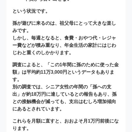
という状況です。
孫が遊びに来るのは、祖父母にとって大きな楽し
みです。
しかし、毎週となると、食費・おやつ代・レジャ
ー費などが積み重なり、
年金生活の家計にはじわ
じわと重くのしかかります
。
調査によると、「この1年間に孫のために使った金
額」は
平均約11万3,000円
というデータもありま
す。
別の調査では、シニア女性の年間の「孫への支
出」が
約18万円
に達しているとの報告もあり、孫
との接触機会が減っても、支出はむしろ増加傾向
にあるとされています。
これらを月額に直すと、おおよそ
月1万円前後
にな
ります。