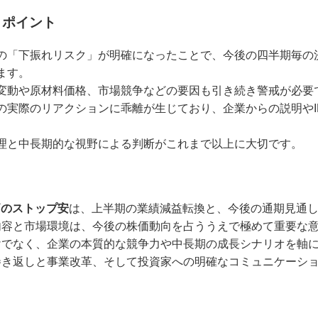
きポイント
の「下振れリスク」が明確になったことで、今後の四半期毎の
ます。
変動や原材料価格、市場競争などの要因も引き続き警戒が必要
の実際のリアクションに乖離が生じており、企業からの説明やI
理と中長期的な視野による判断がこれまで以上に大切です。
価のストップ安
は、上半期の業績減益転換と、今後の通期見通
内容と市場環境は、今後の株価動向を占ううえで極めて重要な
けでなく、企業の本質的な競争力や中長期の成長シナリオを軸
巻き返しと事業改革、そして投資家への明確なコミュニケーシ