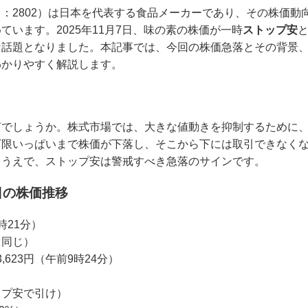
：2802）は日本を代表する食品メーカーであり、その株価動
います。2025年11月7日、味の素の株価が一時
ストップ安
な話題となりました。本記事では、今回の株価急落とその背景
わかりやすく解説します。
何でしょうか。株式市場では、大きな値動きを抑制するために、
下限いっぱいまで株価が下落し、そこから下には取引できなく
るうえで、ストップ安は警戒すべき急落のサインです。
7日の株価推移
9時21分）
と同じ）
623円（午前9時24分）
トップ安で引け）