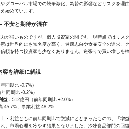
境やグローバル市場での競争激化、為替の影響などリスクを理
こえ始めています。
― 不安と期待が混在
圧力が強いものですが、個人投資家の間でも「現時点ではリス
の素は世界的にも知名度が高く、健康志向や食品安全の追求、
的信頼を持つ投資家も少なくありません。逆張りで買い増しを
算内容を詳細に解説
年同期比 -0.7%）
年同期比 -0.2%）
利益
：512億円（前年同期比 +2.0%）
 45.7%、事業利益 48.2%
売上・利益ともに前年同期比で微減にとどまったものの、「増
られ、市場心理を冷やす結果となりました。冷凍食品部門の回