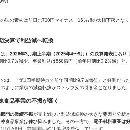
19%）
7日の味の素株は前日比700円マイナス、16％超の大幅下落と
半期決算で利益減へ転換
因は、
2026年3月期上半期（2025年4〜9月）の決算発表
にあり
同期比0.7％減少、事業利益は868億円（前年同期比0.2％減）
のは、「第1四半期時点で前年同期比9.7％増益」と好調だっ
このように業績の減益転換がストップ安の引き金となりました
冷凍食品事業の不振が響く
品部門の業績不振
が売上減少と利益減転換の大きな要因と分析
冷凍食品事業は伸び悩みました。その一方で、
電子材料事業は
は512億円、前年同期比2.0％増を確保しています。