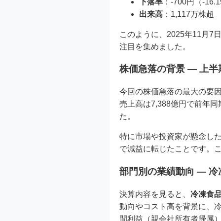
下落率
：-700円（-16.
出来高
：1,117万株超
このように、2025年11月
注目を集めました。
株価急落の背景 ― 上
今回の株価急落の最大の要
売上高は7,388億円で前年
た。
特に市場や投資家が懸念した
で減益に転じたことです。
部門別の業績動向 ― 
決算内容を見ると、
冷凍食
動向やコスト高を背景に、
間利益（親会社所有者帰属）