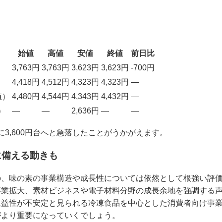
。
始値
高値
安値
終値
前日比
3,763円
3,763円
3,623円
3,623円
-700円
4,418円
4,512円
4,323円
4,323円
—
値）
4,480円
4,544円
4,343円
4,432円
—
）
—
—
2,636円
—
—
気に3,600円台へと急落したことがうかがえます。
に備える動きも
の、味の素の事業構造や成長性については依然として根強い評
事業拡大、素材ビジネスや電子材料分野の成長余地を強調する
収益性が不安定と見られる冷凍食品を中心とした消費者向け事
がより重要になっていくでしょう。