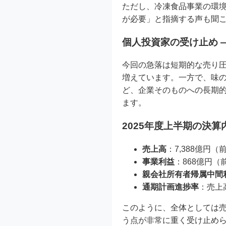
ただし、冷凍食品事業の環
が必要」と指摘する声も聞
個人投資家の受け止め 
今回の急落は短期的な売り
増えています。一方で、味
ど、企業そのものへの長期
ます。
2025年度上半期の決
売上高
：7,388億円（前
事業利益
：868億円（前
親会社所有者帰属中間
通期計画進捗率
：売上高
このように、全体としては
う点が非常に重く受け止め