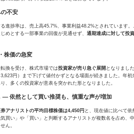
への不安
る進捗率は、売上高45.7%、事業利益48.2%とされていま
はじめとする一部事業の回復が見通せず、
通期達成に対して投
増・株価の急変
益転換を受け、株式市場では
投資家が売り急ぐ展開
となりまし
,623円）まで下げて値付かずとなる場面が続きました。年初来高
あり、多くの投資家が意表を突かれた形となりました。
 ― 依然として買い推奨も、慎重な声が増加
証券アナリストの平均目標株価は4,450円
と、現在値に比べて依
強気買い」や「買い」と判断するアナリストが複数名を占め、
ません。