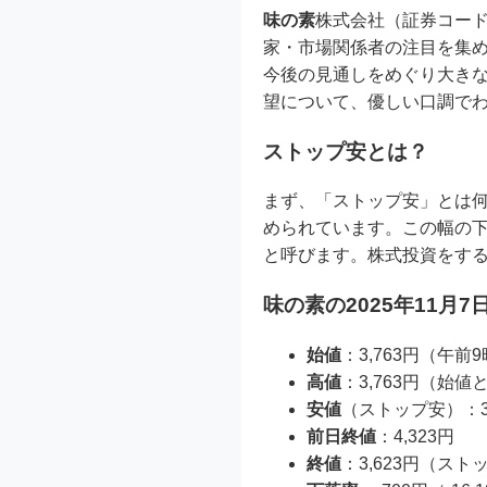
味の素
株式会社（証券コード
家・市場関係者の注目を集めて
今後の見通しをめぐり大き
望について、優しい口調で
ストップ安とは？
まず、「ストップ安」とは
められています。この幅の
と呼びます。株式投資をす
味の素の2025年11月
始値
：3,763円（午前
高値
：3,763円（始値
安値
（ストップ安）：3,
前日終値
：4,323円
終値
：3,623円（ス