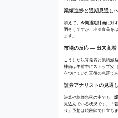
業績進捗と通期見通し
加えて、
今期通期計画
に対す
調そうですが、冷凍食品を
ます
。
市場の反応 ― 出来高
こうした決算発表と業績減
株価は午前中にストップ安（3
をつけていた直後の急落で
証券アナリストの見通し
決算や株価急落の中でも、
見込んでいる状況です。「
り」予想は現段階で目立ち