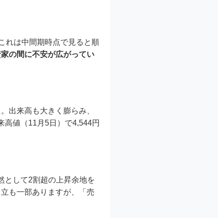
す。これは中間期時点で見ると順
資家の間に不安が広がってい
た。出来高も大きく膨らみ、
値（11月5日）で4,544円
然として2割超の上昇余地を
中立も一部ありますが、「売