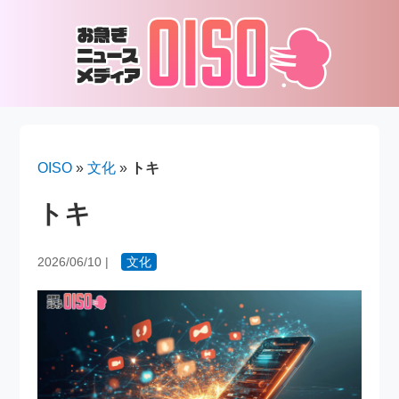
OISO
»
文化
»
トキ
トキ
2026/06/10
|
文化