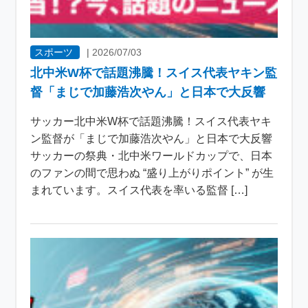
スポーツ
|
2026/07/03
北中米W杯で話題沸騰！スイス代表ヤキン監
督「まじで加藤浩次やん」と日本で大反響
サッカー北中米W杯で話題沸騰！スイス代表ヤキ
ン監督が「まじで加藤浩次やん」と日本で大反響
サッカーの祭典・北中米ワールドカップで、日本
のファンの間で思わぬ “盛り上がりポイント” が生
まれています。スイス代表を率いる監督 […]