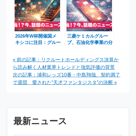
2026年W杯開催国メ
三菱ケミカルグルー
キシコに注目：グルー
プ、石油化学事業の分
プA展望と南アフリカ
社化検討で注目集まる
戦、予備メンバー落選
« 前の記事：リクルートホールディングス決算か
ニュース
ら読み解く人材業界トレンドと強気評価の背景
次の記事：浦和レッズ10番・中島翔哉、契約満了
で退団 愛された“天才ファンタジスタ”の決断 »
最新ニュース