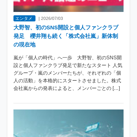
エンタメ
|
2026/07/03
大野智、初のSNS開設と個人ファンクラブ
発足 櫻井翔も続く「株式会社嵐」新体制
の現在地
嵐が「個人の時代」へ一歩 大野智、初のSNS開
設と個人ファンクラブ発足で新たなスタート 人気
グループ・嵐のメンバーたちが、それぞれの「個
人の活動」を本格的にスタートさせました。株式
会社嵐からの発表によると、メンバーごとの […]