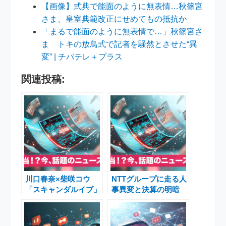
【画像】式典で能面のように無表情…秋篠宮
さま、皇室典範改正にせめてもの抵抗か
「まるで能面のように無表情で…」秋篠宮さ
ま トキの放鳥式で記者を騒然とさせた“異
変” | チバテレ＋プラス
関連投稿:
川口春奈×柴咲コウ
NTTグループに走る人
「スキャンダルイブ」
事異変と決算の明暗
Netflix世界同時配信と
――ドコモ依存からの
レッドカーペット騒動
転換点
の真相