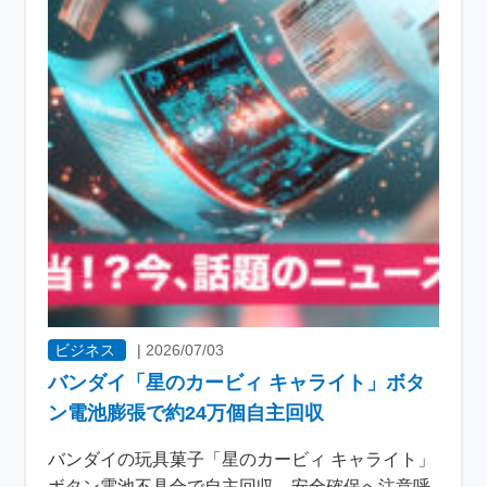
ビジネス
|
2026/07/03
バンダイ「星のカービィ キャライト」ボタ
ン電池膨張で約24万個自主回収
バンダイの玩具菓子「星のカービィ キャライト」
ボタン電池不具合で自主回収 安全確保へ注意呼