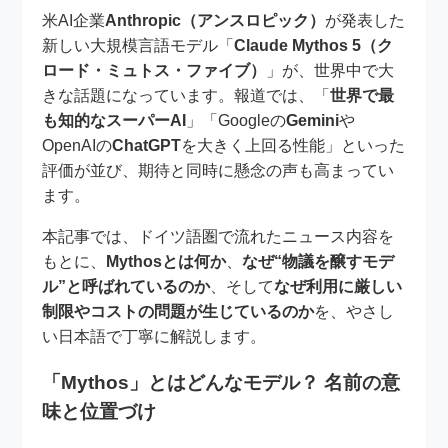
米AI企業
Anthropic（アンスロピック）
が発表した
新しい大規模言語モデル「
Claude Mythos 5（ク
ロード・ミュトス・ファイブ）
」が、世界中で大
きな話題になっています。報道では、「
世界で最
も知的なスーパーAI
」「Googleの
Gemini
や
OpenAIの
ChatGPT
を大きく上回る性能」といった
評価が並び、期待と同時に懸念の声も高まってい
ます。
本記事では、ドイツ語圏で流れたニュース内容を
もとに、
Mythosとは何か
、
なぜ“物議を醸すモデ
ル”と呼ばれているのか
、そして
なぜ利用に厳しい
制限やコストの問題が生じているのか
を、やさし
い日本語で丁寧に解説します。
「Mythos」とはどんなモデル？ 名前の意
味と位置づけ