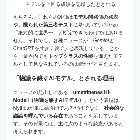
モデルを上回る成績を記録したとされる
もちろん、これらの評価は
モデル開発側の発表
や、限られた第三者テスト
に基づいているため、
「絶対的に世界一」と断定できるわけではありま
せん。それでも、各種ニュースが
「Geminiと
ChatGPTを大きく凌ぐ」
と表現していることか
ら、業界内でも
トップクラスの性能
を備えたモデ
ルとして見なされているのは確かだと言えます。
「物議を醸すAIモデル」とされる理由
ニュースの見出しにある「
umstrittenes KI-
Modell（物議を醸すAIモデル）
」という表現は、
Mythosが単に高性能であるだけでなく、
社会的な
議論を呼んでいる存在
であることを示していま
す。その背景には、主に次のような懸念があると
考えられます。