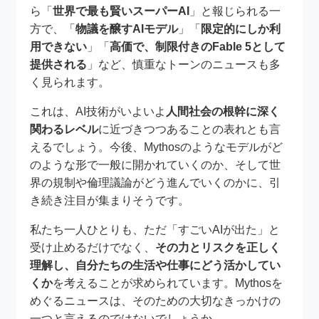
ら「
世界で最も賢いスーパーAI
」と報じられる一
方で、「
物議を醸すAIモデル
」「
限定的にしか利
用できない
」「
高価で、制限付きのFable 5として
提供される
」など、慎重なトーンのニュースも多
く見られます。
これは、AI技術がいよいよ
人間社会の根幹に深く
関わるレベル
に近づきつつあることの表れとも言
えるでしょう。今後、Mythosのようなモデルがど
のような形で一般に開かれていくのか、そして世
界の規制や倫理議論がどう進んでいくのかに、引
き続き注目が集まりそうです。
私たち一人ひとりも、ただ「すごいAIが出た」と
受け止めるだけでなく、
その力とリスクを正しく
理解し、自分たちの生活や仕事にどう活かしてい
くか
を考えることが求められています。Mythosを
めぐるニュースは、そのための大切なきっかけの
一つと言えるのではないでしょうか。