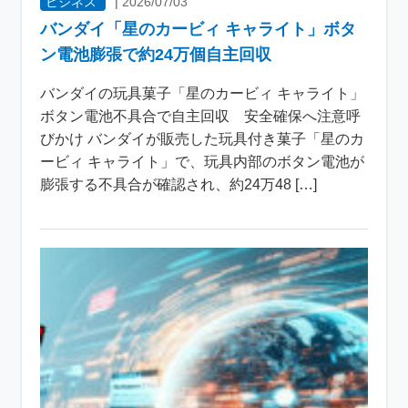
ビジネス
|
2026/07/03
バンダイ「星のカービィ キャライト」ボタ
ン電池膨張で約24万個自主回収
バンダイの玩具菓子「星のカービィ キャライト」
ボタン電池不具合で自主回収 安全確保へ注意呼
びかけ バンダイが販売した玩具付き菓子「星のカ
ービィ キャライト」で、玩具内部のボタン電池が
膨張する不具合が確認され、約24万48 […]