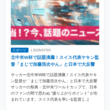
スポーツ
|
2026/07/03
北中米W杯で話題沸騰！スイス代表ヤキン監
督「まじで加藤浩次やん」と日本で大反響
サッカー北中米W杯で話題沸騰！スイス代表ヤキ
ン監督が「まじで加藤浩次やん」と日本で大反響
サッカーの祭典・北中米ワールドカップで、日本
のファンの間で思わぬ “盛り上がりポイント” が生
まれています。スイス代表を率いる監督 […]