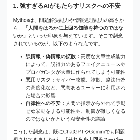
1. 強すぎるAIがもたらすリスクへの不安
Mythosは、問題解決能力や情報処理能力の高さか
ら、
「人間をはるかに上回る知能を持つのではな
いか」
といった印象を与えています。そこで懸念
されているのが、以下のような点です。
誤情報・偽情報の拡散：
高度な文章生成能力
によって、説得力のあるフェイクニュースや
プロパガンダが大量に作られてしまう可能性
悪用リスク：
サイバー攻撃、詐欺、違法行為
の高度化など、悪意あるユーザーに利用され
た場合の影響
自律性への不安：
人間の指示から外れて予期
せぬ挙動をする可能性や、制御が難しくなる
のではないかというAI安全性の議論
こうした懸念は、既にChatGPTやGeminiでも問題
視されてきましたが、
「それらを上回るスーパー