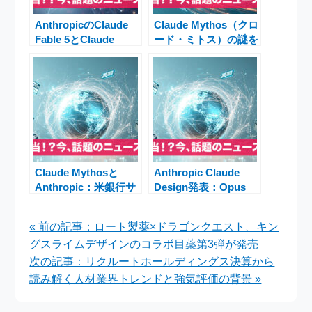
AnthropicのClaude
Claude Mythos（クロ
Fable 5とClaude
ード・ミトス）の謎を
Mythos 5発表 Siri刷
解く：Anthropic次世
新とBT「Project
代AIリークで読み方と
Glasswing」で広がる
能力が話題
AIとネットワーク防御
の最前線
Claude Mythosと
Anthropic Claude
Anthropic：米銀行サ
Design発表：Opus
イバー脆弱性緊急対応
4.7でOpenAI対抗、
の全貌
Figma株下落の衝撃
« 前の記事：ロート製薬×ドラゴンクエスト、キン
グスライムデザインのコラボ目薬第3弾が発売
次の記事：リクルートホールディングス決算から
読み解く人材業界トレンドと強気評価の背景 »