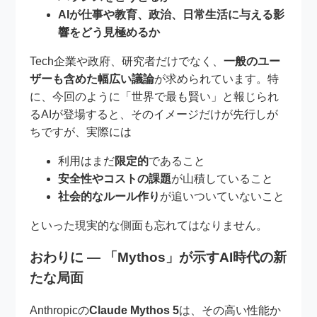
AIが仕事や教育、政治、日常生活に与える影
響をどう見極めるか
Tech企業や政府、研究者だけでなく、
一般のユー
ザーも含めた幅広い議論
が求められています。特
に、今回のように「世界で最も賢い」と報じられ
るAIが登場すると、そのイメージだけが先行しが
ちですが、実際には
利用はまだ
限定的
であること
安全性やコストの課題
が山積していること
社会的なルール作り
が追いついていないこと
といった現実的な側面も忘れてはなりません。
おわりに ― 「Mythos」が示すAI時代の新
たな局面
Anthropicの
Claude Mythos 5
は、その高い性能か