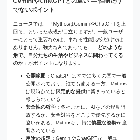
GeminiやChatGPTとの違い ― 性能だけ
でないポイント
ニュースでは、「MythosはGeminiやChatGPTを上
回る」といった表現が目立ちますが、一般ユーザ
ーにとって重要なのは、単なる性能比較だけでは
ありません。強力なAIであっても、
「どのような
形で、自分たちの生活やビジネスに関わってくる
のか」
がポイントになります。
公開範囲：
ChatGPTはすでに多くの国で一般
公開されており、誰でも使える一方、Mythos
は現時点では
限定的な提供
に留まっていると
報じられている
安全性の哲学：
各社ごとに、AIをどの程度開
放するか、安全対策をどこまで優先するかに
違いがある。Mythosは、特に
慎重な姿勢
が強
調されている
用途の想定：
GeminiやChatGPTが一般ユー